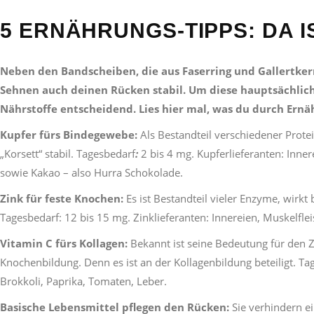
5 ERNÄHRUNGS-TIPPS: DA I
Neben den Bandscheiben, die aus Faserring und Gallertke
Sehnen auch deinen Rücken stabil. Um diese hauptsächlich
Nährstoffe entscheidend. Lies hier mal, was du durch Ernä
Kupfer fürs Bindegewebe:
Als Bestandteil verschiedener Prot
„Korsett“ stabil. Tagesbedarf
:
2 bis 4 mg. Kupferlieferanten: Inne
sowie Kakao – also Hurra Schokolade.
Zink für feste Knochen:
Es ist Bestandteil vieler Enzyme, wirk
Tagesbedarf: 12 bis 15 mg. Zinklieferanten: Innereien, Muskelfle
Vitamin C fürs Kollagen:
Bekannt ist seine Bedeutung für den Z
Knochenbildung. Denn es ist an der Kollagenbildung beteiligt. Ta
Brokkoli, Paprika, Tomaten, Leber.
Basische Lebensmittel pflegen den Rücken:
Sie verhindern e