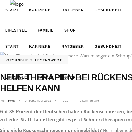
START
KARRIERE
RATGEBER
GESUNDHEIT
LIFESTYLE
FAMILIE
SHOP
START
KARRIERE
RATGEBER
GESUNDHEIT
GESUNDHEIT
,
LESENSWERT
NEUE THERAPIEN BEI RÜCKEN
LIFESTYLE
FAMILIE
SHOP
HELFEN KANN
von
Sylvia
9. September 2021
501
0 kommentare
Gut 85 Prozent der Deutschen haben Rückenschmerzen, bei 
zu Leibe. Statt Tabletten gibt es jetzt Schmerztherapien
Sind viele Rückenschmerzen nur eingebildet?
Nein, aber jed