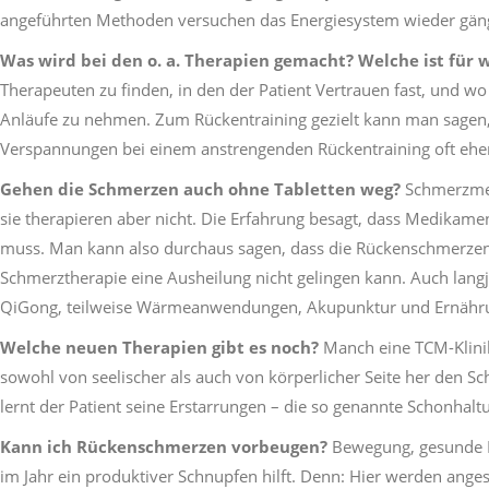
angeführten Methoden versuchen das Energiesystem wieder gängig
Was wird bei den o. a. Therapien gemacht? Welche ist für 
Therapeuten zu finden, in den der Patient Vertrauen fast, und wo
Anläufe zu nehmen. Zum Rückentraining gezielt kann man sagen, 
Verspannungen bei einem anstrengenden Rückentraining oft eher 
Gehen die Schmerzen auch ohne Tabletten weg?
Schmerzmed
sie therapieren aber nicht. Die Erfahrung besagt, dass Medikam
muss. Man kann also durchaus sagen, dass die Rückenschmerzen l
Schmerztherapie eine Ausheilung nicht gelingen kann. Auch lang
QiGong, teilweise Wärmeanwendungen, Akupunktur und Ernährun
Welche neuen Therapien gibt es noch?
Manch eine TCM-Klinik
sowohl von seelischer als auch von körperlicher Seite her den 
lernt der Patient seine Erstarrungen – die so genannte Schonhalt
Kann ich Rückenschmerzen vorbeugen?
Bewegung, gesunde E
im Jahr ein produktiver Schnupfen hilft. Denn: Hier werden ang