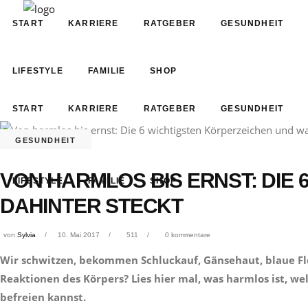
START
KARRIERE
RATGEBER
GESUNDHEIT
LIFESTYLE
FAMILIE
SHOP
START
KARRIERE
RATGEBER
GESUNDHEIT
GESUNDHEIT
VON HARMLOS BIS ERNST: DIE
LIFESTYLE
FAMILIE
SHOP
DAHINTER STECKT
von
Sylvia
10. Mai 2017
511
0 kommentare
Wir schwitzen, bekommen Schluckauf, Gänsehaut, blaue Fle
Reaktionen des Körpers? Lies hier mal, was harmlos ist, w
befreien kannst.