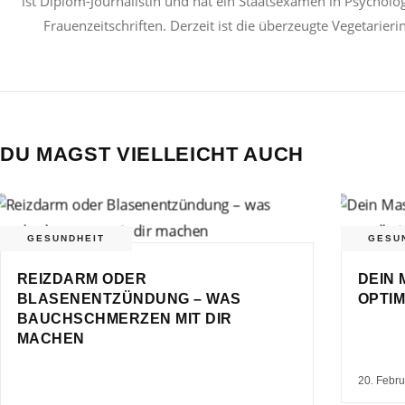
ist Diplom-Journalistin und hat ein Staatsexamen in Psycholog
Frauenzeitschriften. Derzeit ist die überzeugte Vegetarier
DU MAGST VIELLEICHT AUCH
GESUNDHEIT
GESU
REIZDARM ODER
DEIN 
BLASENENTZÜNDUNG – WAS
OPTIM
BAUCHSCHMERZEN MIT DIR
MACHEN
20. Febr