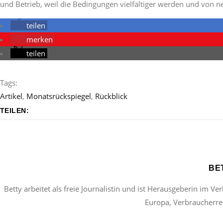
und Betrieb, weil die Bedingungen vielfältiger werden und von
teilen
merken
teilen
Tags:
Artikel
,
Monatsrückspiegel
,
Rückblick
TEILEN:
BE
Betty arbeitet als freie Journalistin und ist Herausgeberin im Ve
Europa, Verbraucherrec