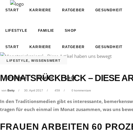
START
KARRIERE
RATGEBER
GESUNDHEIT
LIFESTYLE
FAMILIE
SHOP
START
KARRIERE
RATGEBER
GESUNDHEIT
LIFESTYLE
,
WISSENSWERT
MONATSRÜCKBLICK – DIESE AR
LIFESTYLE
FAMILIE
SHOP
von
Betty
30. April 2017
459
0 kommentare
In den Traditionsmedien gibt es interessante, bemerkens
tragen für euch einmal im Monat zusammen, was uns bewe
FRAUEN ARBEITEN 60 PROZ