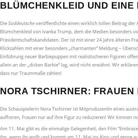
BLÜMCHENKLEID UND EINE 
Die
Süddeutsche
veröffentlichte einen wirklich tollen Beitrag de
Blümchenkleid von Ivanka Trump, dem die Medien besonders vi
Präsidentschaftskandidaten. Der ist mit einer 24 Jahre älteren Fr
Klickzahlen mit einer besonders „charmanten“ Meldung – Überschri
Einführung neuer Barbiepuppen mit realistischeren Figuren off
allein an der „dicken Barbie“ lag, wird nicht erwähnt. Wir erklär
dass nur Traummaße zählen!
NORA TSCHIRNER: FRAUEN 
Die Schauspielerin Nora Tschirner ist Mitproduzentin eines austr
aufhören, Frauen nur auf ihre Figur zu reduzieren! Wir können 
Am 11. Mai gibt es die einmalige Gelegenheit, den Film “Embrace”
ihn, wenn ihr wollt und kommt am 11. Mai ins Kino und gerne 