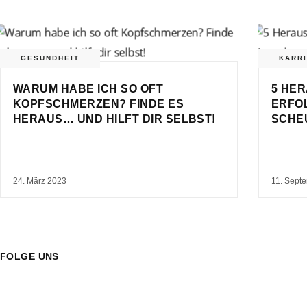
GESUNDHEIT
KARR
WARUM HABE ICH SO OFT
5 HE
KOPFSCHMERZEN? FINDE ES
ERFO
HERAUS… UND HILFT DIR SELBST!
SCHE
24. März 2023
11. Sept
FOLGE UNS