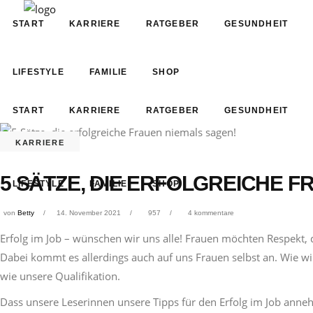
START
KARRIERE
RATGEBER
GESUNDHEIT
LIFESTYLE
FAMILIE
SHOP
START
KARRIERE
RATGEBER
GESUNDHEIT
KARRIERE
5 SÄTZE, DIE ERFOLGREICHE 
LIFESTYLE
FAMILIE
SHOP
von
Betty
14. November 2021
957
4 kommentare
Erfolg im Job – wünschen wir uns alle! Frauen möchten Respekt
Dabei kommt es allerdings auch auf uns Frauen selbst an. Wie w
wie unsere Qualifikation.
Dass unsere Leserinnen unsere Tipps für den Erfolg im Job annehm