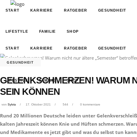
START
KARRIERE
RATGEBER
GESUNDHEIT
LIFESTYLE
FAMILIE
SHOP
START
KARRIERE
RATGEBER
GESUNDHEIT
GESUNDHEIT
GELENKSCHMERZEN! WARUM NI
LIFESTYLE
FAMILIE
SHOP
SEIN KÖNNEN
von
Sylvia
17. Oktober 2021
544
0 kommentare
Rund 20 Millionen Deutsche leiden unter Gelenkverschleiß
kalten Jahreszeit können Knie und Hüften schmerzen. Wa
und Medikamente es jetzt gibt und was du selbst tun kann