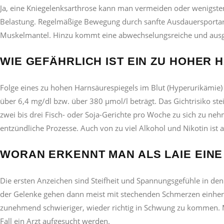
Ja, eine Kniegelenksarthrose kann man vermeiden oder wenigst
Belastung. Regelmäßige Bewegung durch sanfte Ausdauersportart
Muskelmantel. Hinzu kommt eine abwechselungsreiche und ausgew
WIE GEFÄHRLICH IST EIN ZU HOHER
Folge eines zu hohen Harnsäurespiegels im Blut (Hyperurikämie)
über 6,4 mg/dl bzw. über 380 µmol/l beträgt. Das Gichtrisiko st
zwei bis drei Fisch- oder Soja-Gerichte pro Woche zu sich zu nehm
entzündliche Prozesse. Auch von zu viel Alkohol und Nikotin ist 
WORAN ERKENNT MAN ALS LAIE EIN
Die ersten Anzeichen sind Steifheit und Spannungsgefühle in d
der Gelenke gehen dann meist mit stechenden Schmerzen einher.
zunehmend schwieriger, wieder richtig in Schwung zu kommen. M
Fall ein Arzt aufgesucht werden.