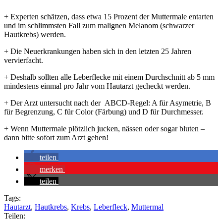
+ Experten schätzen, dass etwa 15 Prozent der Muttermale entarten
und im schlimmsten Fall zum malignen Melanom (schwarzer
Hautkrebs) werden.
+ Die Neuerkrankungen haben sich in den letzten 25 Jahren
vervierfacht.
+ Deshalb sollten alle Leberflecke mit einem Durchschnitt ab 5 mm
mindestens einmal pro Jahr vom Hautarzt gecheckt werden.
+ Der Arzt untersucht nach der ABCD-Regel: A für Asymetrie, B
für Begrenzung, C für Color (Färbung) und D für Durchmesser.
+ Wenn Muttermale plötzlich jucken, nässen oder sogar bluten –
dann bitte sofort zum Arzt gehen!
teilen
merken
teilen
Tags:
Hautarzt
,
Hautkrebs
,
Krebs
,
Leberfleck
,
Muttermal
Teilen: