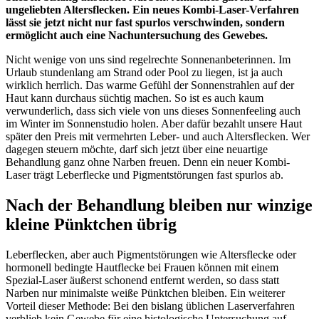
ungeliebten Altersflecken. Ein neues Kombi-Laser-Verfahren
lässt sie jetzt nicht nur fast spurlos verschwinden, sondern
ermöglicht auch eine Nachuntersuchung des Gewebes.
Nicht wenige von uns sind regelrechte Sonnenanbeterinnen. Im
Urlaub stundenlang am Strand oder Pool zu liegen, ist ja auch
wirklich herrlich. Das warme Gefühl der Sonnenstrahlen auf der
Haut kann durchaus süchtig machen. So ist es auch kaum
verwunderlich, dass sich viele von uns dieses Sonnenfeeling auch
im Winter im Sonnenstudio holen. Aber dafür bezahlt unsere Haut
später den Preis mit vermehrten Leber- und auch Altersflecken. Wer
dagegen steuern möchte, darf sich jetzt über eine neuartige
Behandlung ganz ohne Narben freuen. Denn ein neuer Kombi-
Laser trägt Leberflecke und Pigmentstörungen fast spurlos ab.
Nach der Behandlung bleiben nur winzige
kleine Pünktchen übrig
Leberflecken, aber auch Pigmentstörungen wie Altersflecke oder
hormonell bedingte Hautflecke bei Frauen können mit einem
Spezial-Laser äußerst schonend entfernt werden, so dass statt
Narben nur minimalste weiße Pünktchen bleiben. Ein weiterer
Vorteil dieser Methode: Bei den bislang üblichen Laserverfahren
verblieb kein Gewebe für eine histologische Untersuchung auf