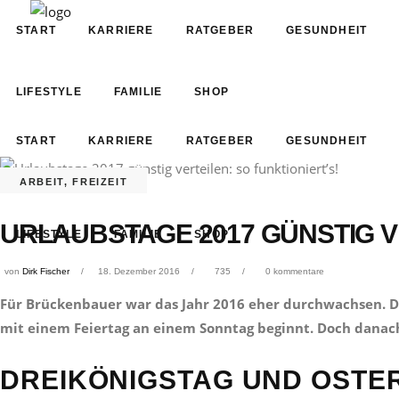
START
KARRIERE
RATGEBER
GESUNDHEIT
LIFESTYLE
FAMILIE
SHOP
START
KARRIERE
RATGEBER
GESUNDHEIT
ARBEIT
,
FREIZEIT
URLAUBSTAGE 2017 GÜNSTIG VE
LIFESTYLE
FAMILIE
SHOP
von
Dirk Fischer
18. Dezember 2016
735
0 kommentare
Für Brückenbauer war das Jahr 2016 eher durchwachsen. Doc
mit einem Feiertag an einem Sonntag beginnt. Doch danach 
DREIKÖNIGSTAG UND OSTER