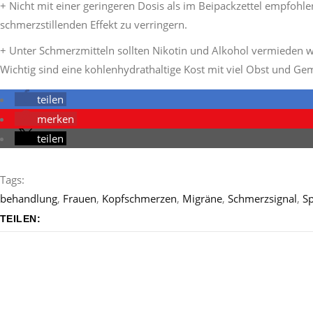
+ Nicht mit einer geringeren Dosis als im Beipackzettel empfohlen
schmerzstillenden Effekt zu verringern.
+ Unter Schmerzmitteln sollten Nikotin und Alkohol vermieden w
Wichtig sind eine kohlenhydrathaltige Kost mit viel Obst und Gem
teilen
merken
teilen
Tags:
behandlung
,
Frauen
,
Kopfschmerzen
,
Migräne
,
Schmerzsignal
,
S
TEILEN: