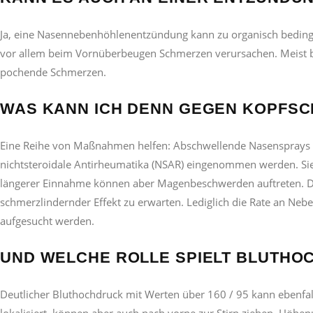
Ja, eine Nasennebenhöhlenentzündung kann zu organisch beding
vor allem beim Vornüberbeugen Schmerzen verursachen. Meist be
pochende Schmerzen.
WAS KANN ICH DENN GEGEN KOPFS
Eine Reihe von Maßnahmen helfen: Abschwellende Nasensprays u
nichtsteroidale Antirheumatika (NSAR) eingenommen werden. Si
längerer Einnahme können aber Magenbeschwerden auftreten. Des
schmerzlindernder Effekt zu erwarten. Lediglich die Rate an Nebe
aufgesucht werden.
UND WELCHE ROLLE SPIELT BLUTHO
Deutlicher Bluthochdruck mit Werten über 160 / 95 kann ebenfa
lokalisiert, können aber auch nach vorne zur Stirn ziehen. Höhe