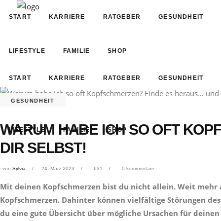
START
KARRIERE
RATGEBER
GESUNDHEIT
LIFESTYLE
FAMILIE
SHOP
START
KARRIERE
RATGEBER
GESUNDHEIT
GESUNDHEIT
WARUM HABE ICH SO OFT KOP
LIFESTYLE
FAMILIE
SHOP
DIR SELBST!
von
Sylvia
24. März 2023
631
0 kommentare
Mit deinen Kopfschmerzen bist du nicht allein. Weit mehr a
Kopfschmerzen. Dahinter können vielfältige Störungen de
du eine gute Übersicht über mögliche Ursachen für deine