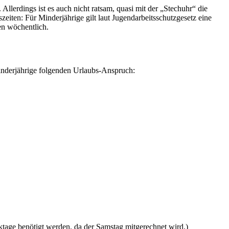
llerdings ist es auch nicht ratsam, quasi mit der „Stechuhr“ die
eiten: Für Minderjährige gilt laut Jugendarbeitsschutzgesetz eine
en wöchentlich.
Minderjährige folgenden Urlaubs-Anspruch:
rktage benötigt werden, da der Samstag mitgerechnet wird.)