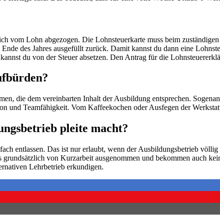
tlich vom Lohn abgezogen. Die Lohnsteuerkarte muss beim zuständigen
am Ende des Jahres ausgefüllt zurück. Damit kannst du dann eine Lohns
 kannst du von der Steuer absetzen. Den Antrag für die Lohnsteuerer
aufbürden?
n, die dem vereinbarten Inhalt der Ausbildung entsprechen. Sogenan
vation und Teamfähigkeit. Vom Kaffeekochen oder Ausfegen der Werksta
ungsbetrieb pleite macht?
ach entlassen. Das ist nur erlaubt, wenn der Ausbildungsbetrieb völlig 
s grundsätzlich von Kurzarbeit ausgenommen und bekommen auch kein K
ernativen Lehrbetrieb erkundigen.