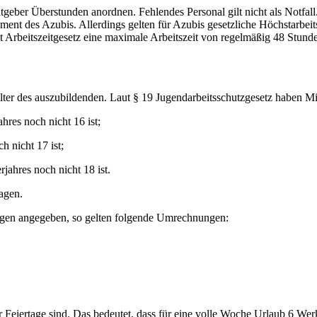
ber Überstunden anordnen. Fehlendes Personal gilt nicht als Notfall. A
t des Azubis. Allerdings gelten für Azubis gesetzliche Höchstarbeitsz
t Arbeitszeitgesetz eine maximale Arbeitszeit von regelmäßig 48 Stund
Alter des auszubildenden. Laut § 19 Jugendarbeitsschutzgesetz haben 
res noch nicht 16 ist;
 nicht 17 ist;
ahres noch nicht 18 ist.
agen.
tagen angegeben, so gelten folgende Umrechnungen:
r Feiertage sind. Das bedeutet, dass für eine volle Woche Urlaub 6 We