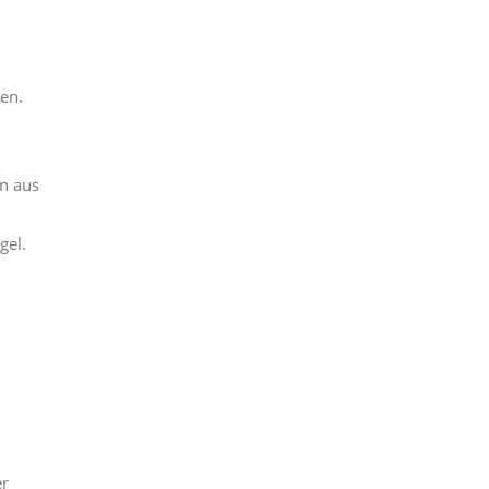
en.
n aus
gel.
er