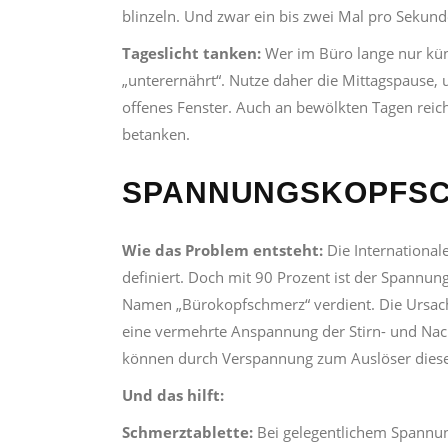
blinzeln. Und zwar ein bis zwei Mal pro Sekun
Tageslicht tanken:
Wer im Büro lange nur küns
„unterernährt“. Nutze daher die Mittagspause, u
offenes Fenster. Auch an bewölkten Tagen reich
betanken.
SPANNUNGSKOPFS
Wie das Problem entsteht:
Die Internationa
definiert. Doch mit 90 Prozent ist der Spannun
Namen „Bürokopfschmerz“ verdient. Die Ursache
eine vermehrte Anspannung der Stirn- und Na
können durch Verspannung zum Auslöser dies
Und das hilft:
Schmerztablette:
Bei gelegentlichem Spannun