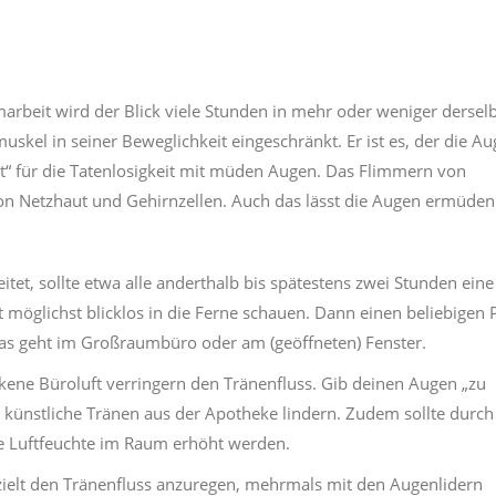
marbeit wird der Blick viele Stunden in mehr oder weniger dersel
uskel in seiner Beweglichkeit eingeschränkt. Er ist es, der die Au
ht“ für die Tatenlosigkeit mit müden Augen. Das Flimmern von
n Netzhaut und Gehirnzellen. Auch das lässt die Augen ermüden
et, sollte etwa alle anderthalb bis spätestens zwei Stunden eine
t möglichst blicklos in die Ferne schauen. Dann einen beliebigen 
. Das geht im Großraumbüro oder am (geöffneten) Fenster.
ene Büroluft verringern den Tränenfluss. Gib deinen Augen „zu
ch künstliche Tränen aus der Apotheke lindern. Zudem sollte durch
e Luftfeuchte im Raum erhöht werden.
ielt den Tränenfluss anzuregen, mehrmals mit den Augenlidern