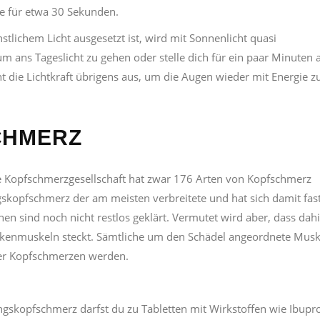
de für etwa 30 Sekunden.
tlichem Licht ausgesetzt ist, wird mit Sonnenlicht quasi
m ans Tageslicht zu gehen oder stelle dich für ein paar Minuten 
t die Lichtkraft übrigens aus, um die Augen wieder mit Energie z
CHMERZ
le Kopfschmerzgesellschaft hat zwar 176 Arten von Kopfschmerz
gskopfschmerz der am meisten verbreitete und hat sich damit fas
n sind noch nicht restlos geklärt. Vermutet wird aber, dass dahi
ckenmuskeln steckt. Sämtliche um den Schädel angeordnete Musk
er Kopfschmerzen werden.
gskopfschmerz darfst du zu Tabletten mit Wirkstoffen wie Ibupr