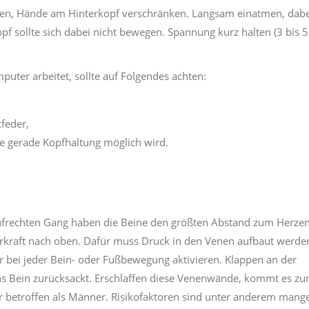
tzen, Hände am Hinterkopf verschränken. Langsam einatmen, dab
f sollte sich dabei nicht bewegen. Spannung kurz halten (3 bis 5
uter arbeitet, sollte auf Folgendes achten:
feder,
ne gerade Kopfhaltung möglich wird.
frechten Gang haben die Beine den größten Abstand zum Herzen
kraft nach oben. Dafür muss Druck in den Venen aufbaut werde
r bei jeder Bein- oder Fußbewegung aktivieren. Klappen an der
ns Bein zurücksackt. Erschlaffen diese Venenwände, kommt es z
r betroffen als Männer. Risikofaktoren sind unter anderem mang