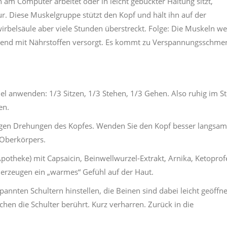
 am Computer arbeitet oder in leicht gebückter Haltung sitzt,
r. Diese Muskelgruppe stützt den Kopf und hält ihn auf der
irbelsäule aber viele Stunden überstreckt. Folge: Die Muskeln w
chend mit Nährstoffen versorgt. Es kommt zu Verspannungsschme
l anwenden: 1/3 Sitzen, 1/3 Stehen, 1/3 Gehen. Also ruhig im S
en.
rtigen Drehungen des Kopfes. Wenden Sie den Kopf besser langsa
 Oberkörpers.
Apotheke) mit Capsaicin, Beinwellwurzel-Extrakt, Arnika, Ketopro
erzeugen ein „warmes“ Gefühl auf der Haut.
nnten Schultern hinstellen, die Beinen sind dabei leicht geöffne
chen die Schulter berührt. Kurz verharren. Zurück in die