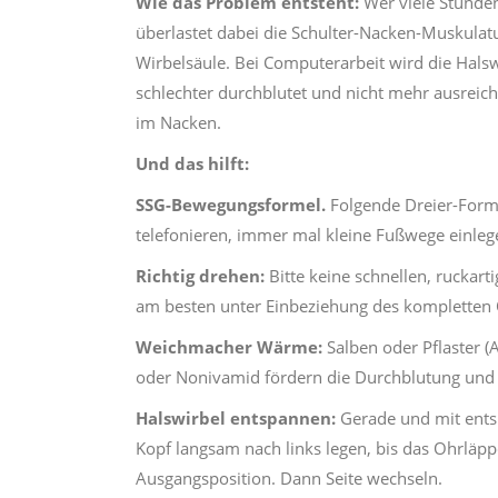
Wie das Problem entsteht:
Wer viele Stunden
überlastet dabei die Schulter-Nacken-Muskulatu
Wirbelsäule. Bei Computerarbeit wird die Halsw
schlechter durchblutet und nicht mehr ausrei
im Nacken.
Und das hilft:
SSG-Bewegungsformel.
Folgende Dreier-Forme
telefonieren, immer mal kleine Fußwege einleg
Richtig drehen:
Bitte keine schnellen, rucka
am besten unter Einbeziehung des kompletten
Weichmacher Wärme:
Salben oder Pflaster (
oder Nonivamid fördern die Durchblutung und 
Halswirbel entspannen:
Gerade und mit entspa
Kopf langsam nach links legen, bis das Ohrläpp
Ausgangsposition. Dann Seite wechseln.