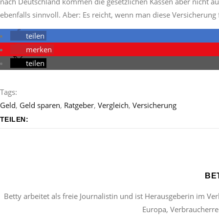
nach Deutschland kommen die gesetzlichen Kassen aber nicht auf 
ebenfalls sinnvoll. Aber: Es reicht, wenn man diese Versicherung 
teilen
merken
teilen
Tags:
Geld
,
Geld sparen
,
Ratgeber
,
Vergleich
,
Versicherung
TEILEN:
BE
Betty arbeitet als freie Journalistin und ist Herausgeberin im Ve
Europa, Verbraucherrec