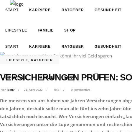
START
KARRIERE
RATGEBER
GESUNDHEIT
LIFESTYLE
FAMILIE
SHOP
START
KARRIERE
RATGEBER
GESUNDHEIT
LIFESTYLE
,
RATGEBER
VERSICHERUNGEN PRÜFEN: SO 
LIFESTYLE
FAMILIE
SHOP
von
Betty
21. April 2022
548
0 kommentare
Die meisten von uns haben vor Jahren
Versicherungen abge
den Jahren, deshalb sollte man alle fünf bis zehn Jahre ü
tatsächlich noch braucht. Wer Versicherungen einfach „lau
Versicherungen unter die Lupe genommen und recherchiert,