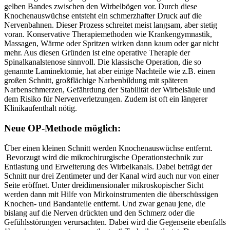
gelben Bandes zwischen den Wirbelbögen vor. Durch diese
Knochenauswüchse entsteht ein schmerzhafter Druck auf die
Nervenbahnen. Dieser Prozess schreitet meist langsam, aber stetig
voran. Konservative Therapiemethoden wie Krankengymnastik,
Massagen, Wärme oder Spritzen wirken dann kaum oder gar nicht
mehr. Aus diesen Gründen ist eine operative Therapie der
Spinalkanalstenose sinnvoll. Die klassische Operation, die so
genannte Laminektomie, hat aber einige Nachteile wie z.B. einen
großen Schnitt, großflächige Narbenbildung mit späteren
Narbenschmerzen, Gefährdung der Stabilität der Wirbelsäule und
dem Risiko für Nervenverletzungen. Zudem ist oft ein längerer
Klinikaufenthalt nötig.
Neue OP-Methode möglich:
Über einen kleinen Schnitt werden Knochenauswüchse entfernt.
Bevorzugt wird die mikrochirurgische Operationstechnik zur
Entlastung und Erweiterung des Wirbelkanals. Dabei beträgt der
Schnitt nur drei Zentimeter und der Kanal wird auch nur von einer
Seite eröffnet. Unter dreidimensionaler mikroskopischer Sicht
werden dann mit Hilfe von Mirkoinstrumenten die überschüssigen
Knochen- und Bandanteile entfernt. Und zwar genau jene, die
bislang auf die Nerven drückten und den Schmerz oder die
Gefühlsstörungen verursachten. Dabei wird die Gegenseite ebenfalls