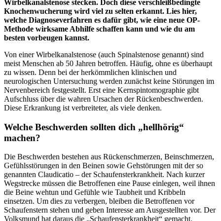
Wirbelkanalstenose stecken. Doch diese verschleißbedingte
Knochenwucherung wird viel zu selten erkannt. Lies hier,
welche Diagnoseverfahren es dafür gibt, wie eine neue OP-
Methode wirksame Abhilfe schaffen kann und wie du am
besten vorbeugen kannst.
Von einer Wirbelkanalstenose (auch Spinalstenose genannt) sind
meist Menschen ab 50 Jahren betroffen. Häufig, ohne es überhaupt
zu wissen. Denn bei der herkömmlichen klinischen und
neurologischen Untersuchung werden zunächst keine Störungen im
Nervenbereich festgestellt. Erst eine Kernspintomographie gibt
Aufschluss über die wahren Ursachen der Rückenbeschwerden.
Diese Erkrankung ist verbreiteter, als viele denken.
Welche Beschwerden sollten dich „hellhörig“
machen?
Die Beschwerden bestehen aus Rückenschmerzen, Beinschmerzen,
Gefühlsstörungen in den Beinen sowie Gehstörungen mit der so
genannten Claudicatio – der Schaufensterkrankheit. Nach kurzer
Wegstrecke müssen die Betroffenen eine Pause einlegen, weil ihnen
die Beine wehtun und Gefühle wie Taubheit und Kribbeln
einsetzen. Um dies zu verbergen, bleiben die Betroffenen vor
Schaufenstern stehen und geben Interesse am Ausgestellten vor. Der
Volksmund hat daraus die „Schaufensterkrankheit“ gemacht.