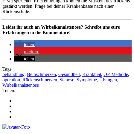
+ Mit speziellen Rückenübungen können die Muskeln des Rückens
gestärkt werden. Frage bei deiner Krankenkasse nach einer
Rückenschule.
Leidet ihr auch an Wirbelkanalstenose? Schreibt uns eure
Erfahrungen in die Kommentare!
teilen
merken
teilen
Tags:
behandlung
,
Beinschmerzen
,
Gesundheit
,
Krankheit
,
OP-Methode
,
operation
,
Rückenschmerzen
,
Stenose
,
Symptome
,
Übungen
,
Wirbelkanalstenose
Teilen: