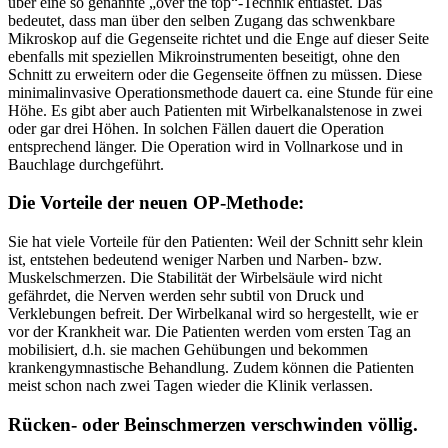
über eine so genannte „over the top“-Technik entlastet. Das
bedeutet, dass man über den selben Zugang das schwenkbare
Mikroskop auf die Gegenseite richtet und die Enge auf dieser Seite
ebenfalls mit speziellen Mikroinstrumenten beseitigt, ohne den
Schnitt zu erweitern oder die Gegenseite öffnen zu müssen. Diese
minimalinvasive Operationsmethode dauert ca. eine Stunde für eine
Höhe. Es gibt aber auch Patienten mit Wirbelkanalstenose in zwei
oder gar drei Höhen. In solchen Fällen dauert die Operation
entsprechend länger. Die Operation wird in Vollnarkose und in
Bauchlage durchgeführt.
Die Vorteile der neuen OP-Methode:
Sie hat viele Vorteile für den Patienten: Weil der Schnitt sehr klein
ist, entstehen bedeutend weniger Narben und Narben- bzw.
Muskelschmerzen. Die Stabilität der Wirbelsäule wird nicht
gefährdet, die Nerven werden sehr subtil von Druck und
Verklebungen befreit. Der Wirbelkanal wird so hergestellt, wie er
vor der Krankheit war. Die Patienten werden vom ersten Tag an
mobilisiert, d.h. sie machen Gehübungen und bekommen
krankengymnastische Behandlung. Zudem können die Patienten
meist schon nach zwei Tagen wieder die Klinik verlassen.
Rücken- oder Beinschmerzen verschwinden völlig.