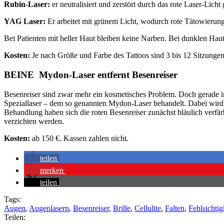
Rubin-Laser:
er neutralisiert und zerstört durch das rote Laser-Lic
YAG Laser:
Er arbeitet mit grünem Licht, wodurch rote Tätowierun
Bei Patienten mit heller Haut bleiben keine Narben. Bei dunklen Hau
Kosten:
Je nach Größe und Farbe des Tattoos sind 3 bis 12 Sitzungen 
BEINE Mydon-Laser entfernt Besenreiser
Besenreiser sind zwar mehr ein kosmetisches Problem. Doch gerade im
Speziallaser – dem so genannten Mydon-Laser behandelt. Dabei wird 
Behandlung haben sich die roten Besenreiser zunächst bläulich verfä
verzichten werden.
Kosten:
ab 150 €. Kassen zahlen nicht.
teilen
merken
teilen
Tags:
Augen
,
Augenlasern
,
Besenreiser
,
Brille
,
Cellulite
,
Falten
,
Fehlsichtig
Teilen: