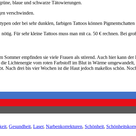
ht grüne, blaue und schwarze Tätowierungen.
gen verschwinden.
ttypen oder bei sehr dunklen, farbigen Tattoos können Pigmentschatten 
nötig. Für sehr kleine Tattoos muss man mit ca. 50 € rechnen. Bei groß
 Sommer empfinden sie viele Frauen als störend. Auch hier kann der L
die Lichtenergie vom roten Farbstoff im Blut in Wärme umgewandelt, da
rbt. Nach drei bis vier Wochen ist die Haut jedoch makellos schön. N
keit
,
Gesundheit
,
Laser
,
Narbenkorrekturen
,
Schönheit
,
Schönheitskorr