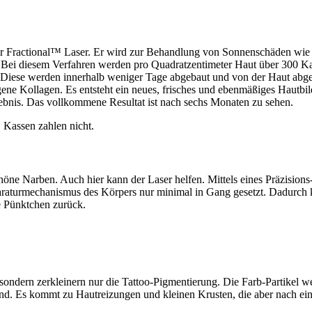
der Fractional™ Laser. Er wird zur Behandlung von Sonnenschäden wie 
 Bei diesem Verfahren werden pro Quadratzentimeter Haut über 300 Kan
iese werden innerhalb weniger Tage abgebaut und von der Haut abges
igene Kollagen. Es entsteht ein neues, frisches und ebenmäßiges Hautbi
ebnis. Das vollkommene Resultat ist nach sechs Monaten zu sehen.
 Kassen zahlen nicht.
höne Narben. Auch hier kann der Laser helfen. Mittels eines Präzisio
eparaturmechanismus des Körpers nur minimal in Gang gesetzt. Dadurc
e Pünktchen zurück.
, sondern zerkleinern nur die Tattoo-Pigmentierung. Die Farb-Partikel
d. Es kommt zu Hautreizungen und kleinen Krusten, die aber nach ein