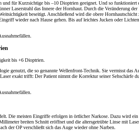
en und für Kurzsichtige bis –10 Dioptrien geeignet. Und so funktioniert
dünner Laserstrahl das Innere der Hornhaut. Durch die Veränderung der
itsichtigkeit beseitigt. Anschließend wird die obere Hornhautschicht zu
ingriff wieder nach Hause gehen. Bis auf leichtes Jucken oder Lichtemp
 Ausnahmefällen.
rien
gkeit bis +6 Dioptrien.
 genutzt, die so genannte Wellenfront-Technik. Sie vermisst das Au
 Laser exakt trifft: Der Patient nimmt die Korrektur seiner Sehschärfe
 Ausnahmefällen.
t. Die meisten Eingriffe erfolgen in örtlicher Narkose. Dazu wird ei
llimeter breiten Schnitt eröffnet und die altersgetrübte Linse mit Las
 Nach der OP verschließt sich das Auge wieder ohne Narben.