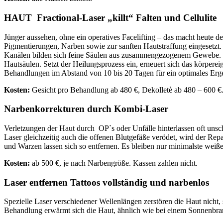
HAUT Fractional-Laser „killt“ Falten und Cellulite
Jünger aussehen, ohne ein operatives Facelifting – das macht heute 
Pigmentierungen, Narben sowie zur sanften Hautstraffung eingesetzt.
Kanälen bilden sich feine Säulen aus zusammengezogenem Gewebe. D
Hautsäulen. Setzt der Heilungsprozess ein, erneuert sich das körpere
Behandlungen im Abstand von 10 bis 20 Tagen für ein optimales Erg
Kosten:
Gesicht pro Behandlung ab 480 €, Dekolletè ab 480 – 600 €.
Narbenkorrekturen durch Kombi-Laser
Verletzungen der Haut durch OP`s oder Unfälle hinterlassen oft unsc
Laser gleichzeitig auch die offenen Blutgefäße verödet, wird der R
und Warzen lassen sich so entfernen. Es bleiben nur minimalste weiß
Kosten:
ab 500 €, je nach Narbengröße. Kassen zahlen nicht.
Laser entfernen Tattoos vollständig und narbenlos
Spezielle Laser verschiedener Wellenlängen zerstören die Haut nicht
Behandlung erwärmt sich die Haut, ähnlich wie bei einem Sonnenbran