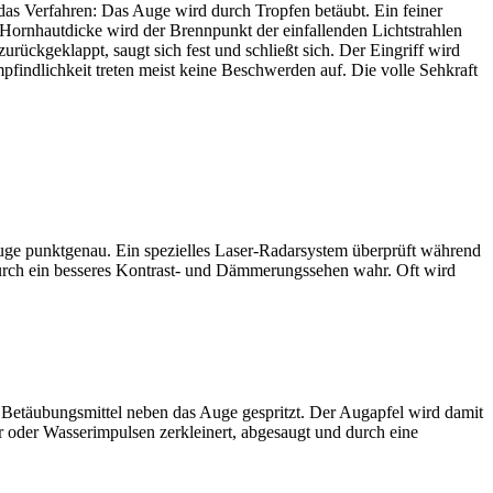
 das Verfahren: Das Auge wird durch Tropfen betäubt. Ein feiner
 Hornhautdicke wird der Brennpunkt der einfallenden Lichtstrahlen
rückgeklappt, saugt sich fest und schließt sich. Der Eingriff wird
findlichkeit treten meist keine Beschwerden auf. Die volle Sehkraft
ge punktgenau. Ein spezielles Laser-Radarsystem überprüft während
 durch ein besseres Kontrast- und Dämmerungssehen wahr. Oft wird
n Betäubungsmittel neben das Auge gespritzt. Der Augapfel wird damit
er oder Wasserimpulsen zerkleinert, abgesaugt und durch eine