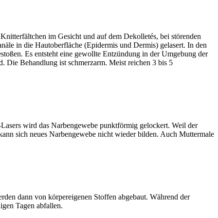
Knitterfältchen im Gesicht und auf dem Dekolletés, bei störenden
äle in die Hautoberfläche (Epidermis und Dermis) gelasert. In den
toßen. Es entsteht eine gewollte Entzündung in der Umgebung der
ld. Die Behandlung ist schmerzarm. Meist reichen 3 bis 5
ns-Lasers wird das Narbengewebe punktförmig gelockert. Weil der
h kann sich neues Narbengewebe nicht wieder bilden. Auch Muttermale
 werden dann von körpereigenen Stoffen abgebaut. Während der
igen Tagen abfallen.