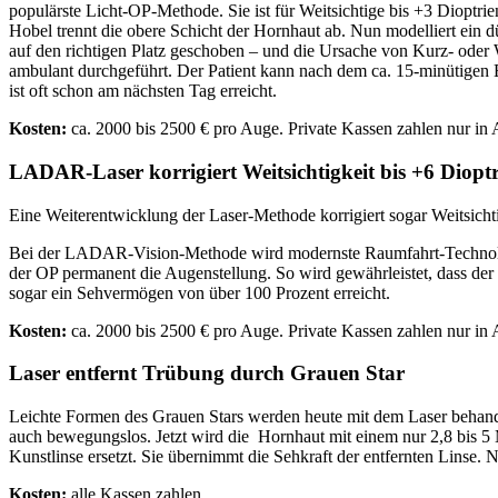
populärste Licht-OP-Methode. Sie ist für Weitsichtige bis +3 Dioptri
Hobel trennt die obere Schicht der Hornhaut ab. Nun modelliert ein 
auf den richtigen Platz geschoben – und die Ursache von Kurz- oder We
ambulant durchgeführt. Der Patient kann nach dem ca. 15-minütigen E
ist oft schon am nächsten Tag erreicht.
Kosten:
ca. 2000 bis 2500 € pro Auge. Private Kassen zahlen nur in
LADAR-Laser korrigiert Weitsichtigkeit bis +6 Diopt
Eine Weiterentwicklung der Laser-Methode korrigiert sogar Weitsichti
Bei der LADAR-Vision-Methode wird modernste Raumfahrt-Technologie
der OP permanent die Augenstellung. So wird gewährleistet, dass der
sogar ein Sehvermögen von über 100 Prozent erreicht.
Kosten:
ca. 2000 bis 2500 € pro Auge. Private Kassen zahlen nur in
Laser entfernt Trübung durch Grauen Star
Leichte Formen des Grauen Stars werden heute mit dem Laser behandel
auch bewegungslos. Jetzt wird die Hornhaut mit einem nur 2,8 bis 5 Mi
Kunstlinse ersetzt. Sie übernimmt die Sehkraft der entfernten Linse.
Kosten:
alle Kassen zahlen.