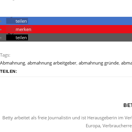
teilen
merken
teilen
Tags:
Abmahnung
,
abmahnung arbeitgeber
,
abmahnung gründe
,
abma
TEILEN:
BE
Betty arbeitet als freie Journalistin und ist Herausgeberin im Ve
Europa, Verbraucherrec