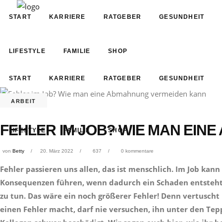
START
KARRIERE
RATGEBER
GESUNDHEIT
LIFESTYLE
FAMILIE
SHOP
START
KARRIERE
RATGEBER
GESUNDHEIT
ARBEIT
FEHLER IM JOB? WIE MAN EI
LIFESTYLE
FAMILIE
SHOP
von
Betty
20. März 2022
637
0 kommentare
Fehler passieren uns allen, das ist menschlich. Im Job kan
Konsequenzen führen, wenn dadurch ein Schaden entsteht. 
zu tun. Das wäre ein noch größerer Fehler! Denn vertusch
einen Fehler macht, darf nie versuchen, ihn unter den Te