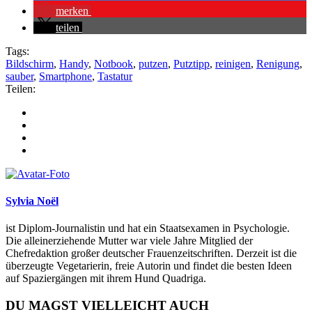
merken
teilen
Tags:
Bildschirm
,
Handy
,
Notbook
,
putzen
,
Putztipp
,
reinigen
,
Renigung
,
sauber
,
Smartphone
,
Tastatur
Teilen:
Sylvia Noël
ist Diplom-Journalistin und hat ein Staatsexamen in Psychologie.
Die alleinerziehende Mutter war viele Jahre Mitglied der
Chefredaktion großer deutscher Frauenzeitschriften. Derzeit ist die
überzeugte Vegetarierin, freie Autorin und findet die besten Ideen
auf Spaziergängen mit ihrem Hund Quadriga.
DU MAGST VIELLEICHT AUCH