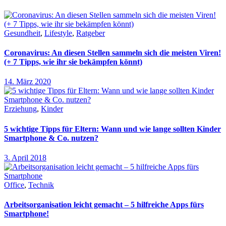
Gesundheit
,
Lifestyle
,
Ratgeber
Coronavirus: An diesen Stellen sammeln sich die meisten Viren!
(+ 7 Tipps, wie ihr sie bekämpfen könnt)
14. März 2020
Erziehung
,
Kinder
5 wichtige Tipps für Eltern: Wann und wie lange sollten Kinder
Smartphone & Co. nutzen?
3. April 2018
Office
,
Technik
Arbeitsorganisation leicht gemacht – 5 hilfreiche Apps fürs
Smartphone!