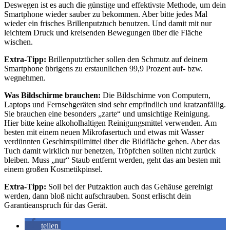
Deswegen ist es auch die günstige und effektivste Methode, um dein
Smartphone wieder sauber zu bekommen. Aber bitte jedes Mal
wieder ein frisches Brillenputztuch benutzen. Und damit mit nur
leichtem Druck und kreisenden Bewegungen über die Fläche
wischen.
Extra-Tipp:
Brillenputztücher sollen den Schmutz auf deinem
Smartphone übrigens zu erstaunlichen 99,9 Prozent auf- bzw.
wegnehmen.
Was Bildschirme brauchen:
Die Bildschirme von Computern,
Laptops und Fernsehgeräten sind sehr empfindlich und kratzanfällig.
Sie brauchen eine besonders „zarte“ und umsichtige Reinigung.
Hier bitte keine alkoholhaltigen Reinigungsmittel verwenden. Am
besten mit einem neuen Mikrofasertuch und etwas mit Wasser
verdünnten Geschirrspülmittel über die Bildfläche gehen. Aber das
Tuch damit wirklich nur benetzen, Tröpfchen sollten nicht zurück
bleiben. Muss „nur“ Staub entfernt werden, geht das am besten mit
einem großen Kosmetikpinsel.
Extra-Tipp:
Soll bei der Putzaktion auch das Gehäuse gereinigt
werden, dann bloß nicht aufschrauben. Sonst erlischt dein
Garantieanspruch für das Gerät.
teilen