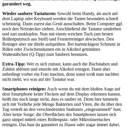
garantiert weg.
Wieder saubere Tastaturen:
Sowohl beim Handy, als auch auf
dem Laptop oder Keyboard werden die Tasten besonders schnell
schmutzig. Dann zuerst das Gerät ausschalten. Beim Computer ggf.
noch den Netzstecker ziehen. Anschließend die Tastatur umdrehen
und zart ausklopfen. Nun mit einem weichen Tuch (am besten
Brillenputztuch aus Stoff) und Fensterreiniger abwischen. Den
Reiniger aber nie direkt aufsprühen. Bei hartnäckigem Schmutz in
Rillen oder Zwischenräumen ein in Alkohol getränktes
Wattestäbchen (Q-Tipp) zum Säubern benutzen.
Extra-Tipp:
Wer es sich zutraut, kann auch die Buchstaben und
Zahlen ablösen und einzeln mit Alkohol reinigen. Dann aber
unbedingt vorher ein Foto machen, denn sonst weiß man nachher
nicht mehr, wo was auf der Tastatur war.
Smartphones reinigen:
Auch wenn du mit dem bloßen Auge auf
dem Smartphone keine Flecken auf dem Display erkennen kannst,
heißt das noch lange nicht, dass es sauber ist. Denn hier tummeln
sich mit Vorliebe jede Menge Bakterien und Viren, die du über den
Tag verteilt an den verschiedensten Stationen „eingesammelt“ hast.
Aber keine Sorge: die Oberflächen des Smartphones lassen sich
ganz simpel mittels eines Brillenputz- oder Mikrofasertuches
reinigen. Das hast du garantiert zu Hause oder sogar immer dabei.