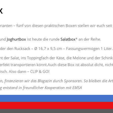
X
ianten – fünf von diesen praktischen Boxen stellen wir euch seit
und
Joghurtbox
ist heute die runde
Salatbox
* an der Reihe.
 oder den Rucksack – Ø 16,7 x 9,5 cm – Fassungsvermögen 1 Liter.
mmt der Salat, ins Toppingfach der Käse, die Melone und der Schin
erfekt transportieren könnt.Auch diese Box ist absolut dicht, nich
risch. Also dann – CLIP & GO!
n, finanzieren wir das Blogazin durch Sponsoren. So bleiben die Art
rag entstand in freundlicher Kooperation mit EMSA