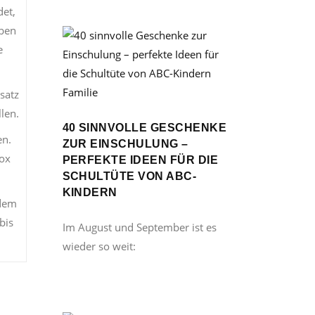
det,
iben
e
Familie
satz
len.
40 SINNVOLLE GESCHENKE
en.
ZUR EINSCHULUNG –
Box
PERFEKTE IDEEN FÜR DIE
SCHULTÜTE VON ABC-
KINDERN
 dem
bis
Im August und September ist es
wieder so weit: