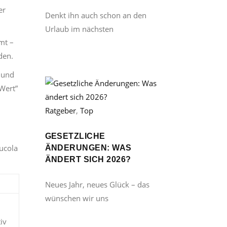
er
Denkt ihn auch schon an den
Urlaub im nächsten
mt –
den.
o und
 Wert”
Ratgeber
,
Top
GESETZLICHE
ucola
ÄNDERUNGEN: WAS
ÄNDERT SICH 2026?
Neues Jahr, neues Glück – das
wünschen wir uns
iv