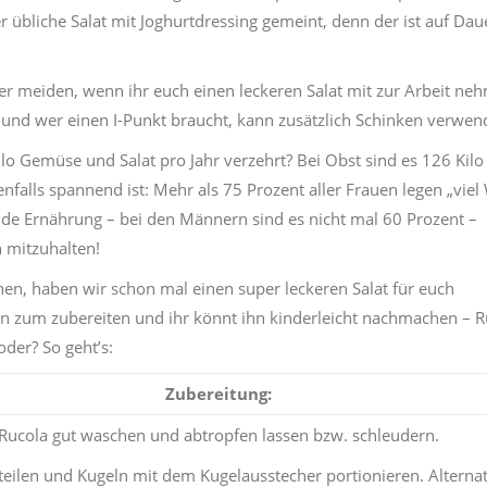
er übliche Salat mit Joghurtdressing gemeint, denn der ist auf Dau
er meiden, wenn ihr euch einen leckeren Salat mit zur Arbeit neh
e und wer einen I-Punkt braucht, kann zusätzlich Schinken verwen
ilo Gemüse und Salat pro Jahr verzehrt? Bei Obst sind es 126 Kil
enfalls spannend ist: Mehr als 75 Prozent aller Frauen legen „viel
nde Ernährung – bei den Männern sind es nicht mal 60 Prozent –
 mitzuhalten!
en, haben wir schon mal einen super leckeren Salat für euch
en zum zubereiten und ihr könnt ihn kinderleicht nachmachen – R
der? So geht’s:
Zubereitung:
Rucola gut waschen und abtropfen lassen bzw. schleudern.
eilen und Kugeln mit dem Kugelausstecher portionieren. Alternat