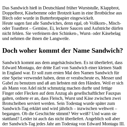
Das Sandwich hieß in Deutschland früher Wurststulle, Klappbrot,
Doppelbrot, Käsebemme oder Brotzeit kam in eine Brotbüchse aus
Blech oder wurde in Butterbrotpapier eingewickelt.
Heute sagen fast alle Sandwiches, denn egal, ob Vollkorn-, Misch-
oder Toastbrot – Gemüse, Ei, leckere Saucen und Aufstriche dürfen
nicht fehlen. Sie verfeinern den Schinken-, Wurst- oder Käsebelag
und nehmen die ihnen die Langweile.
Doch woher kommt der Name Sandwich?
Sandwich kommt aus dem angelsächsischen. Es ist überliefert, dass
Edward Montagu, der dritte Earl von Sandwich einer kleinen Stadt
in England war. Er soll zum ersten Mal den Namen Sandwich für
eine Speise verwendet haben, denn er verabscheute es, Messer und
Gabel zu benutzen und aß am liebsten mit den Händen. Weil er sich
als Mann von Adel nicht schmutzig machen durfte und fettige
Finger oder Flecken auf dem Anzug als gesellschaftlicher Fauxpas
galten, ordnete er an, dass Fleisch, Wurst und Käse zwischen zwei
Brotscheiben serviert werden. Sein Todestag wurde später zum
Sandwich-Tag erklärt und wird jährlich – inzwischen weltweit –
begangen. Ob die Geschichte stimmt? Wer weiß? Und wann sie
stattfand? Leider ist auch das nicht überliefert. Angeblich soll aber
der Sandwich-Tag jedes Jahr am Todestag von Edward Montagu III.