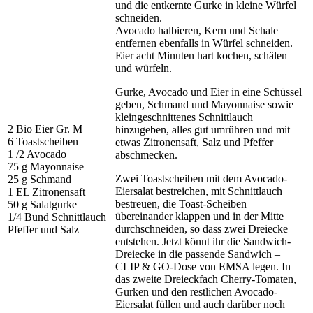
und die entkernte Gurke in kleine Würfel
schneiden.
Avocado halbieren, Kern und Schale
entfernen ebenfalls in Würfel schneiden.
Eier acht Minuten hart kochen, schälen
und würfeln.
Gurke, Avocado und Eier in eine Schüssel
geben, Schmand und Mayonnaise sowie
kleingeschnittenes Schnittlauch
2 Bio Eier Gr. M
hinzugeben, alles gut umrühren und mit
6 Toastscheiben
etwas Zitronensaft, Salz und Pfeffer
1 /2 Avocado
abschmecken.
75 g Mayonnaise
Zwei Toastscheiben mit dem Avocado-
25 g Schmand
Eiersalat bestreichen, mit Schnittlauch
1 EL Zitronensaft
bestreuen, die Toast-Scheiben
50 g Salatgurke
übereinander klappen und in der Mitte
1/4 Bund Schnittlauch
durchschneiden, so dass zwei Dreiecke
Pfeffer und Salz
entstehen. Jetzt könnt ihr die Sandwich-
Dreiecke in die passende Sandwich –
CLIP & GO-Dose von EMSA legen. In
das zweite Dreieckfach Cherry-Tomaten,
Gurken und den restlichen Avocado-
Eiersalat füllen und auch darüber noch