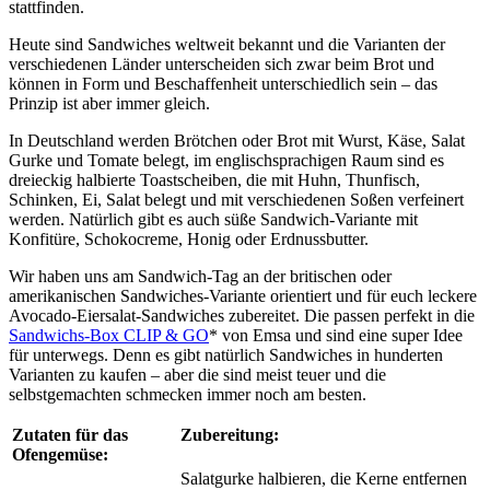
stattfinden.
Heute sind Sandwiches weltweit bekannt und die Varianten der
verschiedenen Länder unterscheiden sich zwar beim Brot und
können in Form und Beschaffenheit unterschiedlich sein – das
Prinzip ist aber immer gleich.
In Deutschland werden Brötchen oder Brot mit Wurst, Käse, Salat
Gurke und Tomate belegt, im englischsprachigen Raum sind es
dreieckig halbierte Toastscheiben, die mit Huhn, Thunfisch,
Schinken, Ei, Salat belegt und mit verschiedenen Soßen verfeinert
werden. Natürlich gibt es auch süße Sandwich-Variante mit
Konfitüre, Schokocreme, Honig oder Erdnussbutter.
Wir haben uns am Sandwich-Tag an der britischen oder
amerikanischen Sandwiches-Variante orientiert und für euch leckere
Avocado-Eiersalat-Sandwiches zubereitet. Die passen perfekt in die
Sandwichs-Box CLIP & GO
* von Emsa und sind eine super Idee
für unterwegs. Denn es gibt natürlich Sandwiches in hunderten
Varianten zu kaufen – aber die sind meist teuer und die
selbstgemachten schmecken immer noch am besten.
Zutaten für das
Zubereitung:
Ofengemüse:
Salatgurke halbieren, die Kerne entfernen