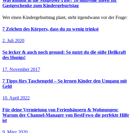
Was kommt in die Mitgebsel-Tüte? 10 sinnvolle Ideen für
Gastgeschenke zum Kindergeburtstag
Wer einen Kindergeburtstag plant, steht irgendwann vor der Frage:
7 Zeichen des Körpers, dass du zu wenig trinkst
2. Juli 2020
So lecker & auch noch gesund: So nutzt du die süße Heilkraft
des Honigs!
17. November 2017
7 Tipps fürs Taschengeld – So lernen Kinder den Umgang mit
Geld
10. April 2022
Für deine Vermietung von Ferienhäusern & Wohnungen:
Warum der Channel-Manager von BestFewo die perfekte Hilfe
ist
9. März 2020