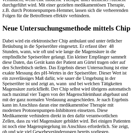
durchgeführt wird. Mit einer gezielten medikamentösen Therapie,
z.B. durch Protonenpumpen-Hemmer, lassen sich die verheerenden
Folgen für die Betroffenen effektiv verhindern.
Neue Untersuchungsmethode mittels Chip
Dabei wird ein elektronischer Chip ambulant und unter örtlicher
Betäubung in die Speiseröhre eingesetzt. Er erfasst über 48
Stunden, wann, wie oft und wie lange die Magensäure in die
empfindliche Speiseröhre gelangt. Ein kleiner Empfänger sammelt
diese Daten, das Gerät kann der Patient am Gürtel tragen oder auf
den Schreibtisch stellen. Das Ergebnis dieser Untersuchung ist eine
exakte Messung des pH-Wertes in der Speiseröhre. Dieser Wert ist
ein zuverlässiges Maß dafür, wie sauer die Umgebung in der
Speiseröhre ist und zeigt an, wann und bei welchen Tätigkeiten
Magensäure zurückfließt. Der Chip selbst wird übrigens automatisch
nach maximal vier Tagen von der Magenschleimhaut abgebaut und
mit der ganz normalen Verdauung ausgeschieden. Je nach Ergebnis
kann im Anschluss daran eine medikamentöse Therapie mit
modernen Protonenpumpen-Inhibitoren einsetzen. Diese
Medikamente verhindern direkt in den dafür verantwortlichen
Zellen, dass zu viel Magensäure gebildet wird. Bei einigen Patienten
ist noch eine Magenspiegelung im Anschluss erforderlich. Sie zeigt,
ob und wie viel Gewebeveränderungen bereits vorliegen.