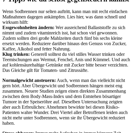
Wenn Sodbrennen nur selten auftritt, kann man mit recht einfachen
Maßnahmen dagegen ankämpfen. Lies hier, was dann schnell und
wirksam hilft:
Essgewohnheiten ändern:
Wer ausreichend Ballaststoffe zu sich
nimmt und zudem vitaminreich isst, hat schon viel gewonnen.
Zudem sollten drei große Mahlzeiten durch fünf bis sechs kleine
ersetzt werden. Reduziere darüber hinaus den Genuss von Zucker,
Kaffee, Alkohol und fetter Nahrung.
Klug trinken:
Generell solltest du viel stilles Wasser trinken oder
Teemischungen aus Wermut, Fenchel, Anis und Kümmel. Und auch
auf kohlensäurehaltige Getränke mit Zucker bitte besser verzichten.
Das Gleiche gilt für Tomaten- und Zitrussäfte.
Normalgewicht ansteuern:
Auch, wenn man das vielleicht nicht
gern hört. Aber Übergewicht und Sodbrennen hängen meist eng
zusammen. Neuere Studien zeigen einen direkten Zusammenhang
zwischen dem Body-Mass-Index und dem Entstehen bösartiger
Tumore in der Speiseröhre auf. Dieselben Untersuchung zeigten
aber auch Erfreuliches: Abnehmen bewirkte bei diesen Risiko-
Patienten wahre Wunder. Drei Viertel aller Betroffenen leiden auch
nicht mehr unter Sodbrennen, wenn sie ihr Übergewicht reduziert
haben.