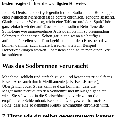
besten reagierst – hier die wichtigsten Hinweise.
Jeder 4. Deutsche leidet gelegentlich unter Sodbrennen. Bei knapp
einer Millionen Menschen ist es bereits chronisch. Tendenz steigend.
Glaubt man der Werbung, reicht eine Tablette und der „Spuk“ hört
ganz einfach wieder auf. Doch so leicht sollten Betroffene die
Symptome wie unangenehmes Aufstoßen bis hin zu brennendem
Schmerz nicht nehmen. Schon gar nicht, wenn sie häufiger
auftreten. Gesellen sich Druckgefühle hinter dem Brustbein dazu,
können dahinter auch andere Ursachen wie zum Beispiel
Herzerkrankungen stecken. Spätestens dann sollte man einen Arzt
konsultieren.
Was das Sodbrennen verursacht
Manchmal schlicht und einfach zu viel und besonders zu viel fettes
Essen. Aber auch durch Medikamente (z.B. Beta-Blocker),
Übergewicht oder Stress kann es dazu kommen, dass die
Magensäure nicht durch den Schließmuskel im Magen gehalten
wird. Sie schwappt in die Speiseröhre und verletzt dort die
empfindliche Schleimhaut. Besonders Übergewicht hat meist zur
Folge, dass eine so genannte Reflux-Erkrankung chronisch wird.
7 Tipps wie du selbst gegensteuern kannst