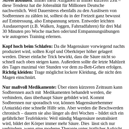
Stress abbauen
: Immer mehr Aufgaben in immer kürzerer Zeit –
diese Tendenz hat die Jobrealität für Millionen Deutsche
nachweislich. Weil Dauerstress ebenfalls zu den Auslösern von
Sodbrennen zu zählen ist, solltest du in der Freizeit ganz bewusst
auf Entstressung, also Entspannung setzen. Entweder leichten
Ausdauersport (z.B. Walken, Joggen, Fahrradfahren) für drei Mal
30 Minuten pro Woche machen oder/und Entspannungsübungen
wie autogenes Training erlernen.
Kopf hoch beim Schlafen:
Da die Magensäure vorwiegend nachts
produziert wird, sollten Kopf und Oberkörper höher gelagert
werden. Dieser einfache Trick bewirkt, dass die Säure nicht so
schnell nach oben steigen kann. Außerdem sollte die letzte Mahlzeit
des Tages maximal vier Stunden vor dem zu-Bett-Gehen erfolgen.
Richtig kleiden:
Trage möglichst lockere Kleidung, die nicht den
Magen einschnürt.
Nur maßvoll Medikamente:
Über einen kürzeren Zeitraum kann
Sodbrennen auch mit Medikamenten behandelt werden, die
verhindern, dass überhaupt Säure gebildet wird. Kommt
Sodbrennen nur sporadisch vor, können Magensäurehemmer
(Antazida) eine schnelle Hilfe sein. Aber werden die Beschwerden
chronisch – dauern sie also länger als drei Wochen – bildet sich ein
gefährlicher Teufelskreis: Weil ständig Magensäure neutralisiert
wird, bildet der Körper immer mehr Säure. Dies lässt sich nur
verhindern, wenn eine moderne Therapie unter ärztlicher Aufsicht