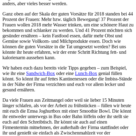
anders, aber vieles besser werden.
Ganz oben auf der Skala der guten Vorsätze für 2018 standen bei 44
Prozent der Frauen: Mehr bzw. täglich Bewegung! 37 Prozent der
Frauen wollen 2018 mehr Wasser trinken, um eine schönere Haut zu
bekommen und schlanker zu werden. Und 41 Prozent möchten sich
gesünder ernähren – kein Fastfood essen, dafür mehr Obst und
Gemüse sowie Vollkorn- und Milchprodukte essen. Doch wie
können die guten Vorsätze in die Tat umgesetzt werden? Bei uns
könnte ihr heute erfahren, wir der erste Schritt Richtung fett- und
kalorienarm aussehen kann.
Wir haben euch dazu bereits viele Tipps gegeben – zum Beispiel,
wie ihr eine
Sandwich-Box
oder eine
Lunch-Box
genial füllen
könnt. So könnt ihr auf fettes Kantinenessen oder die Imbiss-Stände
in der Nähe der Firma verzichten und euch vor allem lecker und
gesund ernähren.
Da viele Frauen aus Zeitmangel oder weil sie lieber 15 Minuten
länger schlafen, als vor der Arbeit zu frühstücken – füllen wir heute
mit euch die Emsa Joghurtbox mit einer Smoothie Bowl. Die könnt
ihr entweder unterwegs in Bus oder Bahn löffeln oder ihr stellt sie
euch auf den Schreibtisch. Ihr könnt sie auch auf einen
Firmentermin mitnehmen, der außerhalb der Firma stattfindet oder
ihr und genießt sie einfach als Zwischenmahlzeit vor der