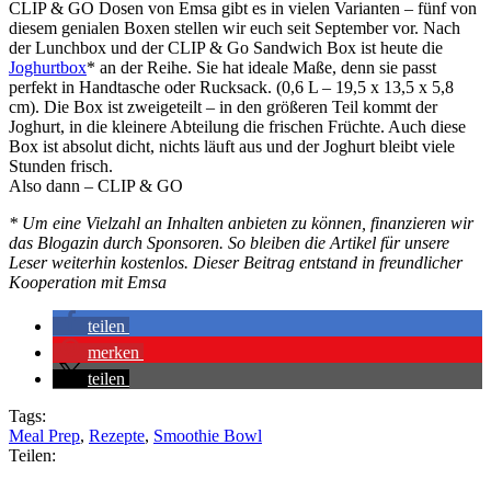
CLIP & GO Dosen von Emsa gibt es in vielen Varianten – fünf von
diesem genialen Boxen stellen wir euch seit September vor. Nach
der Lunchbox und der CLIP & Go Sandwich Box ist heute die
Joghurtbox
* an der Reihe. Sie hat ideale Maße, denn sie passt
perfekt in Handtasche oder Rucksack. (0,6 L – 19,5 x 13,5 x 5,8
cm). Die Box ist zweigeteilt – in den größeren Teil kommt der
Joghurt, in die kleinere Abteilung die frischen Früchte. Auch diese
Box ist absolut dicht, nichts läuft aus und der Joghurt bleibt viele
Stunden frisch.
Also dann – CLIP & GO
* Um eine Vielzahl an Inhalten anbieten zu können, finanzieren wir
das Blogazin durch Sponsoren. So bleiben die Artikel für unsere
Leser weiterhin kostenlos. Dieser Beitrag entstand in freundlicher
Kooperation mit Emsa
teilen
merken
teilen
Tags:
Meal Prep
,
Rezepte
,
Smoothie Bowl
Teilen: