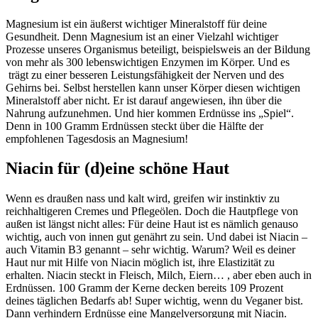
Magnesium ist ein äußerst wichtiger Mineralstoff für deine
Gesundheit. Denn Magnesium ist an einer Vielzahl wichtiger
Prozesse unseres Organismus beteiligt, beispielsweis an der Bildung
von mehr als 300 lebenswichtigen Enzymen im Körper. Und es
trägt zu einer besseren Leistungsfähigkeit der Nerven und des
Gehirns bei. Selbst herstellen kann unser Körper diesen wichtigen
Mineralstoff aber nicht. Er ist darauf angewiesen, ihn über die
Nahrung aufzunehmen. Und hier kommen Erdnüsse ins „Spiel“.
Denn in 100 Gramm Erdnüssen steckt über die Hälfte der
empfohlenen Tagesdosis an Magnesium!
Niacin für (d)eine schöne Haut
Wenn es draußen nass und kalt wird, greifen wir instinktiv zu
reichhaltigeren Cremes und Pflegeölen. Doch die Hautpflege von
außen ist längst nicht alles: Für deine Haut ist es nämlich genauso
wichtig, auch von innen gut genährt zu sein. Und dabei ist Niacin –
auch Vitamin B3 genannt – sehr wichtig. Warum? Weil es deiner
Haut nur mit Hilfe von Niacin möglich ist, ihre Elastizität zu
erhalten. Niacin steckt in Fleisch, Milch, Eiern… , aber eben auch in
Erdnüssen. 100 Gramm der Kerne decken bereits 109 Prozent
deines täglichen Bedarfs ab! Super wichtig, wenn du Veganer bist.
Dann verhindern Erdnüsse eine Mangelversorgung mit Niacin.