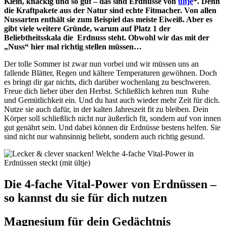
Klein, knackig und so gut – das sind Erdnüsse von
ültje
*. Denn
die Kraftpakete aus der Natur sind echte Fitmacher. Von allen
Nussarten enthält sie zum Beispiel das meiste Eiweiß. Aber es
gibt viele weitere Gründe, warum auf Platz 1 der
Beliebtheitsskala die Erdnuss steht. Obwohl wir das mit der
„Nuss“ hier mal richtig stellen müssen…
Der tolle Sommer ist zwar nun vorbei und wir müssen uns an
fallende Blätter, Regen und kältere Temperaturen gewöhnen. Doch
es bringt dir gar nichts, dich darüber wochenlang zu beschweren.
Freue dich lieber über den Herbst. Schließlich kehren nun Ruhe
und Gemütlichkeit ein. Und du hast auch wieder mehr Zeit für dich.
Nutze sie auch dafür, in der kalten Jahreszeit fit zu bleiben. Dein
Körper soll schließlich nicht nur äußerlich fit, sondern auf von innen
gut genährt sein. Und dabei können dir Erdnüsse bestens helfen. Sie
sind nicht nur wahnsinnig beliebt, sondern auch richtig gesund.
Die 4-fache Vital-Power von Erdnüssen –
so kannst du sie für dich nutzen
Magnesium für dein Gedächtnis