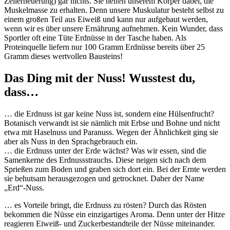
Zellerneuerung) gar nichts. Sie helfen unserem Körper dabei, die
Muskelmasse zu erhalten. Denn unsere Muskulatur besteht selbst zu
einem großen Teil aus Eiweiß und kann nur aufgebaut werden,
wenn wir es über unsere Ernährung aufnehmen. Kein Wunder, dass
Sportler oft eine Tüte Erdnüsse in der Tasche haben. Als
Proteinquelle liefern nur 100 Gramm Erdnüsse bereits über 25
Gramm dieses wertvollen Bausteins!
Das Ding mit der Nuss! Wusstest du,
dass…
… die Erdnuss ist gar keine Nuss ist, sondern eine Hülsenfrucht?
Botanisch verwandt ist sie nämlich mit Erbse und Bohne und nicht
etwa mit Haselnuss und Paranuss. Wegen der Ähnlichkeit ging sie
aber als Nuss in den Sprachgebrauch ein.
… die Erdnuss unter der Erde wächst? Was wir essen, sind die
Samenkerne des Erdnussstrauchs. Diese neigen sich nach dem
Sprießen zum Boden und graben sich dort ein. Bei der Ernte werden
sie behutsam herausgezogen und getrocknet. Daher der Name
„Erd“-Nuss.
… es Vorteile bringt, die Erdnuss zu rösten? Durch das Rösten
bekommen die Nüsse ein einzigartiges Aroma. Denn unter der Hitze
reagieren Eiweiß- und Zuckerbestandteile der Nüsse miteinander.