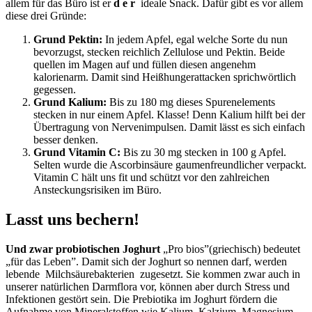
allem für das Büro ist er
d e r
ideale Snack. Dafür gibt es vor allem
diese drei Gründe:
Grund Pektin:
In jedem Apfel, egal welche Sorte du nun
bevorzugst, stecken reichlich Zellulose und Pektin. Beide
quellen im Magen auf und füllen diesen angenehm
kalorienarm. Damit sind Heißhungerattacken sprichwörtlich
gegessen.
Grund Kalium:
Bis zu 180 mg dieses Spurenelements
stecken in nur einem Apfel. Klasse! Denn Kalium hilft bei der
Übertragung von Nervenimpulsen. Damit lässt es sich einfach
besser denken.
Grund Vitamin C:
Bis zu 30 mg stecken in 100 g Apfel.
Selten wurde die Ascorbinsäure gaumenfreundlicher verpackt.
Vitamin C hält uns fit und schützt vor den zahlreichen
Ansteckungsrisiken im Büro.
Lasst uns bechern!
Und zwar probiotischen Joghurt
„Pro bios”(griechisch) bedeutet
„für das Leben”. Damit sich der Joghurt so nennen darf, werden
lebende Milchsäurebakterien zugesetzt. Sie kommen zwar auch in
unserer natürlichen Darmflora vor, können aber durch Stress und
Infektionen gestört sein. Die Prebiotika im Joghurt fördern die
Aufnahme von Mineralstoffen wie Kalium, Kalzium, Magnesium,