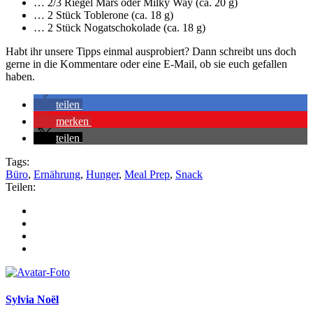
… 2/3 Riegel Mars oder Milky Way (ca. 20 g)
… 2 Stück Toblerone (ca. 18 g)
… 2 Stück Nogatschokolade (ca. 18 g)
Habt ihr unsere Tipps einmal ausprobiert? Dann schreibt uns doch
gerne in die Kommentare oder eine E-Mail, ob sie euch gefallen
haben.
teilen
merken
teilen
Tags:
Büro
,
Ernährung
,
Hunger
,
Meal Prep
,
Snack
Teilen:
Sylvia Noël