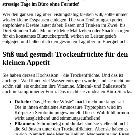
stressige Tage im Büro ohne Formtief
Wer den ganzen Tag über leistungsfähig bleiben will, sollte immer
wieder kleine Esspausen einlegen. Die von Ernährungsexperten
empfohlene Devise lautet dabei: Essen und Trinken im Zwei- bis
Drei-Stunden Takt. Mehrere kleine Mahlzeiten oder Snacks sorgen
für ein konstantes Blutzuckerprofil, wirken so Leistungstiefs
entgegen und halten dich den gesamten Tag über im Energiehoch.
Süß und gesund: Trockenfrüchte für den
kleinen Appetit
Sie haben derzeit Hochsaison – die Trockenfrüchte. Und das ist
auch gut. Weil ihnen viel Wasser entzogen wurde, sind sie nicht nur
schön süß, sie enthalten ihre Vitamine, Mineral- und Ballaststoffe
auch in komprimierter Form. Das macht sie zu idealen Büro-Snacks.
Datteln:
Das „Brot der Wüste“ macht nicht nur lange satt.
Die in ihnen enthaltene Aminosäure Tryptophan wird im
Körper zu Serotonin umgewandelt. Dieses Wohlfühlhormon
wirkt ausgleichend und stimmungsaufhellend.
Pflaumen:
Schrumpelig und dunkel sind sie vielleicht nicht
die Schönsten unter den Trockenfrüchten. Aber sie haben es
in sich. Nämlich jede Menge Kalium, Magnesium und Eisen.