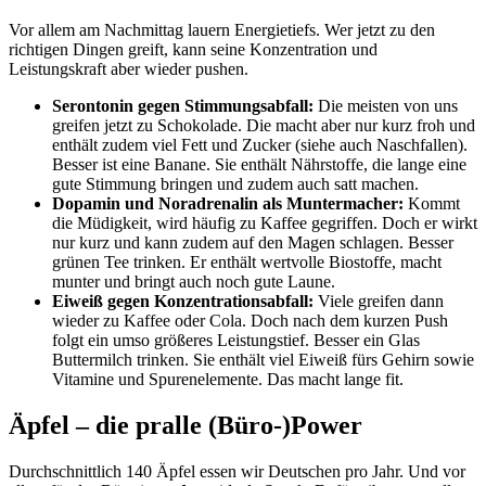
Vor allem am Nachmittag lauern Energietiefs. Wer jetzt zu den
richtigen Dingen greift, kann seine Konzentration und
Leistungskraft aber wieder pushen.
Serontonin gegen Stimmungsabfall:
Die meisten von uns
greifen jetzt zu Schokolade. Die macht aber nur kurz froh und
enthält zudem viel Fett und Zucker (siehe auch Naschfallen).
Besser ist eine Banane. Sie enthält Nährstoffe, die lange eine
gute Stimmung bringen und zudem auch satt machen.
Dopamin und Noradrenalin als Muntermacher:
Kommt
die Müdigkeit, wird häufig zu Kaffee gegriffen. Doch er wirkt
nur kurz und kann zudem auf den Magen schlagen. Besser
grünen Tee trinken. Er enthält wertvolle Biostoffe, macht
munter und bringt auch noch gute Laune.
Eiweiß gegen Konzentrationsabfall:
Viele greifen dann
wieder zu Kaffee oder Cola. Doch nach dem kurzen Push
folgt ein umso größeres Leistungstief. Besser ein Glas
Buttermilch trinken. Sie enthält viel Eiweiß fürs Gehirn sowie
Vitamine und Spurenelemente. Das macht lange fit.
Äpfel – die pralle (Büro-)Power
Durchschnittlich 140 Äpfel essen wir Deutschen pro Jahr. Und vor