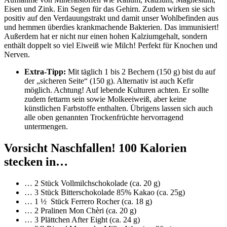
Eisen und Zink. Ein Segen für das Gehirn. Zudem wirken sie sich
positiv auf den Verdauungstrakt und damit unser Wohlbefinden aus
und hemmen überdies krankmachende Bakterien. Das immunisiert!
Außerdem hat er nicht nur einen hohen Kalziumgehalt, sondern
enthält doppelt so viel Eiweiß wie Milch! Perfekt für Knochen und
Nerven.
Extra-Tipp:
Mit täglich 1 bis 2 Bechern (150 g) bist du auf
der „sicheren Seite“ (150 g). Alternativ ist auch Kefir
möglich. Achtung! Auf lebende Kulturen achten. Er sollte
zudem fettarm sein sowie Molkeeiweiß, aber keine
künstlichen Farbstoffe enthalten. Übrigens lassen sich auch
alle oben genannten Trockenfrüchte hervorragend
untermengen.
Vorsicht Naschfallen! 100 Kalorien
stecken in…
… 2 Stück Vollmilchschokolade (ca. 20 g)
… 3 Stück Bitterschokolade 85% Kakao (ca. 25g)
… 1 ½ Stück Ferrero Rocher (ca. 18 g)
… 2 Pralinen Mon Chèri (ca. 20 g)
… 3 Plättchen After Eight (ca. 24 g)