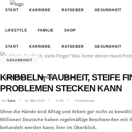
START
KARRIERE
RATGEBER
GESUNDHEIT
LIFESTYLE
FAMILIE
SHOP
START
KARRIERE
RATGEBER
GESUNDHEIT
GESUNDHEIT
KRIBBELN, TAUBHEIT, STEIFE 
LIFESTYLE
FAMILIE
SHOP
PROBLEMEN STECKEN KANN
von
Sylvia
31. März 2019
3.78k
4 kommentare
Ohne die Hände sind Alltag und Arbeit gar nicht zu bewält
Millionen Deutsche haben regelmäßige Beschwerden mit i
behandelt werden kann, hier im Überblick.