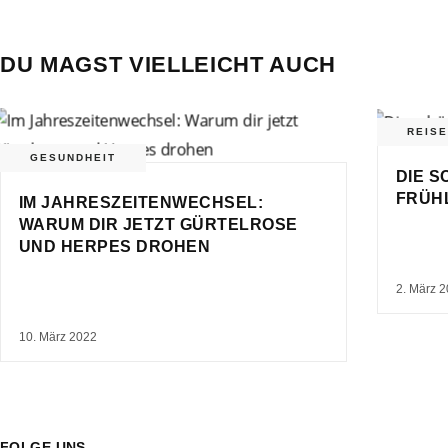
DU MAGST VIELLEICHT AUCH
REIS
GESUNDHEIT
DIE S
FRÜH
IM JAHRESZEITENWECHSEL:
WARUM DIR JETZT GÜRTELROSE
UND HERPES DROHEN
2. März 
10. März 2022
FOLGE UNS