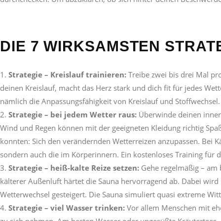
DIE 7 WIRKSAMSTEN STRAT
Strategie – Kreislauf trainieren:
Treibe zwei bis drei Mal p
deinen Kreislauf, macht das Herz stark und dich fit für jedes Wet
nämlich die Anpassungsfähigkeit von Kreislauf und Stoffwechsel.
Strategie – bei jedem Wetter raus:
Überwinde deinen innere
Wind und Regen können mit der geeigneten Kleidung richtig Spa
konnten: Sich den verändernden Wetterreizen anzupassen. Bei Käl
sondern auch die im Körperinnern. Ein kostenloses Training für de
Strategie – heiß-kalte Reize setzen:
Gehe regelmäßig – am b
kälterer Außenluft härtet die Sauna hervorragend ab. Dabei wird
Wetterwechsel gesteigert. Die Sauna simuliert quasi extreme W
Strategie – viel Wasser trinken:
Vor allem Menschen mit eher 
zu sich nehmen. Am besten Wasser oder ungesüßte Kräutertees. 