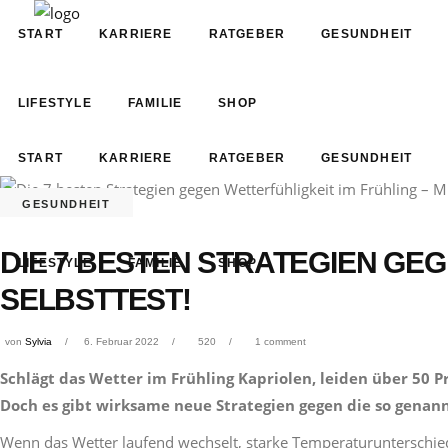
START
KARRIERE
RATGEBER
GESUNDHEIT
LIFESTYLE
FAMILIE
SHOP
START
KARRIERE
RATGEBER
GESUNDHEIT
GESUNDHEIT
DIE 7 BESTEN STRATEGIEN GEG
LIFESTYLE
FAMILIE
SHOP
SELBSTTEST!
von
Sylvia
6. Februar 2022
520
1 comment
Schlägt das Wetter im Frühling Kapriolen, leiden über 5
Doch es gibt wirksame neue Strategien gegen die so genan
Wenn das Wetter laufend wechselt, starke Temperaturunterschi