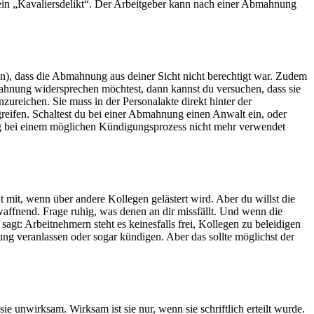
kein „Kavaliersdelikt“. Der Arbeitgeber kann nach einer Abmahnung
en), dass die Ab­mah­nung aus deiner Sicht nicht be­rech­tigt war. Zudem
mahnung widersprechen möchtest, dann kannst du versuchen, dass sie
nzureichen. Sie muss in der Personalakte direkt hinter der
greifen. Schaltest du bei einer Abmahnung einen Anwalt ein, oder
nung bei einem möglichen Kündigungsprozess nicht mehr verwendet
 mit, wenn über andere Kollegen gelästert wird. Aber du willst die
waffnend. Frage ruhig, was denen an dir missfällt. Und wenn die
gt: Arbeitnehmern steht es keinesfalls frei, Kollegen zu beleidigen
g veranlassen oder sogar kündigen. Aber das sollte möglichst der
 unwirksam. Wirksam ist sie nur, wenn sie schriftlich erteilt wurde.