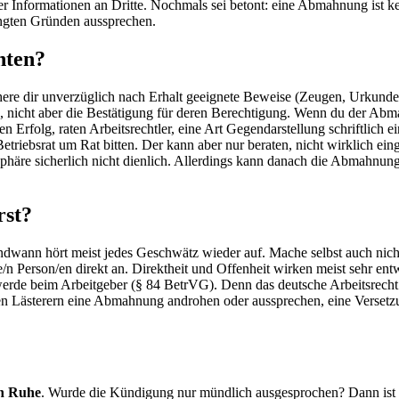
ner Informationen an Dritte. Nochmals sei betont: eine Abmahnung ist 
ingten Gründen aussprechen.
hten?
dir un­verzüglich nach Er­halt ge­eig­ne­te Be­wei­se (Zeu­gen, Ur­kun­d
en, nicht aber die Bestätigung für deren Berechtigung. Wenn du der Ab
Erfolg, raten Arbeitsrechtler, eine Art Gegendarstellung schriftlich ei
riebsrat um Rat bitten. Der kann aber nur beraten, nicht wirklich ein
tmosphäre sicherlich nicht dienlich. Allerdings kann danach die Abmah
rst?
gendwann hört meist jedes Geschwätz wieder auf. Mache selbst auch nicht
/n Person/en direkt an. Direktheit und Offenheit wirken meist sehr ent
rde beim Arbeitgeber (§ 84 BetrVG). Denn das deutsche Arbeitsrecht sa
n Lästerern eine Abmahnung androhen oder aussprechen, eine Versetzun
en Ruhe
. Wurde die Kündigung nur mündlich ausgesprochen? Dann ist sie