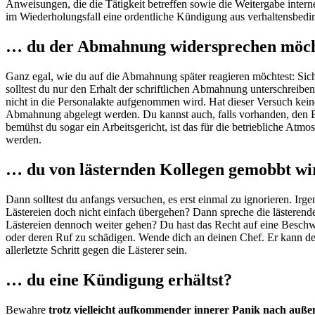
Anweisungen, die die Tätigkeit betreffen sowie die Weitergabe inter
im Wiederholungsfall eine ordentliche Kündigung aus verhaltensbed
… du der Abmahnung widersprechen möc
Ganz egal, wie du auf die Abmahnung später reagieren möchtest: Sichere 
solltest du nur den Erhalt der schriftlichen Abmahnung unterschreib
nicht in die Personalakte aufgenommen wird. Hat dieser Versuch keinen 
Abmahnung abgelegt werden. Du kannst auch, falls vorhanden, den Bet
bemühst du sogar ein Arbeitsgericht, ist das für die betriebliche A
werden.
… du von lästernden Kollegen gemobbt wi
Dann solltest du anfangs versuchen, es erst einmal zu ignorieren. Ir
Lästereien doch nicht einfach übergehen? Dann spreche die lästerende
Lästereien dennoch weiter gehen? Du hast das Recht auf eine Beschwe
oder deren Ruf zu schädigen. Wende dich an deinen Chef. Er kann de
allerletzte Schritt gegen die Lästerer sein.
… du eine Kündigung erhältst?
Bewahre
trotz vielleicht aufkommender innerer Panik nach auß