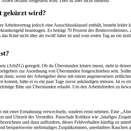
rbeit bezahlt freigestellt wird. Dies ist aber nicht bindend.
t gekürzt wird?
der Arbeitsvertrag jedoch eine Ausschlussklausel enthält, besteht lei
ekrankengeld beantragen. Es beträgt 70 Prozent des Bruttoverdienstes,
as Kind nicht älter als zwölf Jahre ist und vom ersten Tag an ein ärztl
st?
esetz (ArbZG) geregelt. Ob du Überstunden leisten musst, steht in dein
itgebers zur Anordnung von Überstunden festgeschrieben sein. Sollte 
 zwar dann, wenn der Arbeitgeber diese mit einem angemessenen zeitlich
kommt, hätte er es ein paar Tage zuvor ankündigen müssen. Ist es ein 
rzfristige Bitte um Überstunden erlaubt. Um den Arbeitsfrieden zu bewa
t mit einer Ermahnung verwechseln, sondern ernst nehmen. Eine „Abma
m und Uhrzeit des Verstoßes. Pauschale Kritiken wie „häufiges Zuspä
 bezeichnen und dazu auffordern, dieses Fehlverhalten künftig zu unter
ind beispielsweise mehrmaliges Zuspätkommen, unerlaubtes Rauchen am