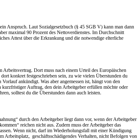
der kein Anspruch. Laut Sozialgesetzbuch (§ 45 SGB V) kann man dann
 aber maximal 90 Prozent des Nettoverdienstes. Im Durchschnitt
iches Attest über die Erkrankung und die notwendige elterliche
em Arbeitsvertrag. Dort muss nach einem Urteil des Europäischen
dort konkret festgeschrieben sein, zu wie vielen Überstunden du
en Vorlauf ankündigt. Was aber angemessen ist, hängt von den
kurzfristiger Auftrag, den dein Arbeitgeber erfüllen möchte oder
hren, solltest du die Überstunden dann auch leisten.
hnung“ durch den Arbeitgeber liegt dann vor, wenn der Arbeitgeber
tkommen“ reichen nicht aus. Zudem muss der Arbeitgeber das
lassen. Wenn nicht, darf im Wiederholungsfall mit einer Kündigung
 Arbeitsplatz, geschäftsschädigendes Verhalten, nicht Befolgen von