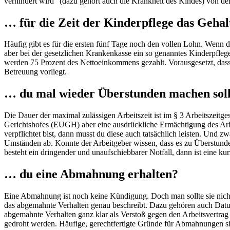
verhindert wird“ (dazu gehört auch die Krankheit des Kindes) von der A
… für die Zeit der Kinderpflege das Gehal
Häufig gibt es für die ersten fünf Tage noch den vollen Lohn. Wenn 
aber bei der gesetzlichen Krankenkasse ein so genanntes Kinderpfleg
werden 75 Prozent des Nettoeinkommens gezahlt. Vorausgesetzt, dass d
Betreuung vorliegt.
… du mal wieder Überstunden machen soll
Die Dauer der maximal zulässigen Arbeitszeit ist im § 3 Arbeitszeitg
Gerichtshofes (EUGH) aber eine ausdrückliche Ermächtigung des Arbe
verpflichtet bist, dann musst du diese auch tatsächlich leisten. Und
Umständen ab. Konnte der Arbeitgeber wissen, dass es zu Überstunden 
besteht ein dringender und unaufschiebbarer Notfall, dann ist eine ku
… du eine Abmahnung erhalten?
Eine Abmahnung ist noch keine Kündigung. Doch man sollte sie nich
das abgemahnte Verhalten genau beschreibt. Dazu gehören auch Datu
abgemahnte Verhalten ganz klar als Verstoß gegen den Arbeitsvertrag
gedroht werden. Häufige, gerechtfertigte Gründe für Abmahnungen s