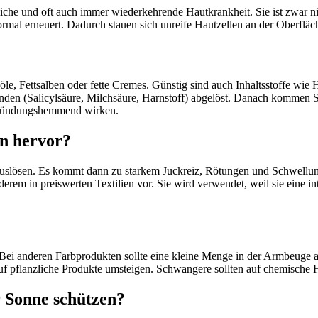
dliche und oft auch immer wiederkehrende Hautkrankheit. Sie ist zwar n
 normal erneuert. Dadurch stauen sich unreife Hautzellen an der Ober
höle, Fettsalben oder fette Cremes. Günstig sind auch Inhaltsstoffe wie
en (Salicylsäure, Milchsäure, Harnstoff) abgelöst. Danach kommen Sub
tzündungshemmend wirken.
en hervor?
 auslösen. Es kommt dann zu starkem Juckreiz, Rötungen und Schwellu
erem in preiswerten Textilien vor. Sie wird verwendet, weil sie eine i
 Bei anderen Farbprodukten sollte eine kleine Menge in der Armbeuge a
f pflanzliche Produkte umsteigen. Schwangere sollten auf chemische H
 Sonne schützen?