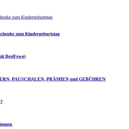
eschenke zum Kindergeburtstag
mit BestFewo)
l 2: STEUERN, PAUSCHALEN, PRÄMIEN und GEBÜHREN
n?
können