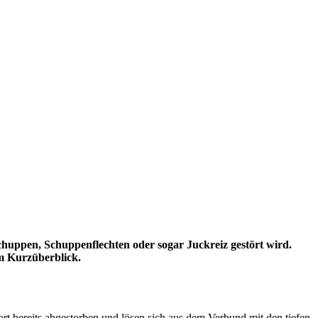
huppen, Schuppenflechten oder sogar Juckreiz gestört wird.
im Kurzüberblick.
t bereits abgestorben und lösen sich aus dem Verbund mit den tiefen