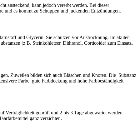
icht ansteckend, kann jedoch vererbt werden. Bei dieser
fläche und es kommt zu Schuppen und juckenden Entzündungen.
 Harnstoff und Glycerin. Sie schützen vor Austrocknung. Im akuten
stanzen (z.B. Steinkohleteer, Dithranol, Corticoide) zum Einsatz,
ngen. Zuweilen bilden sich auch Bläschen und Knoten. Die Substanz
ntensivere Farbe, gute Farbdeckung und hohe Farbbeständigkeit
uf Verträglichkeit geprüft und 2 bis 3 Tage abgewartet werden.
aarfärbemittel ganz verzichten.