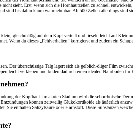
sie nicht sieht. Erst, wenn sich die Hornhautzellen zu schnell entwicke
und sind bis dahin kaum wahrnehmbar. Ab 500 Zellen allerdings sind sie
 klein, gleichmäßig auf dem Kopf verteilt und rieseln leicht auf Klei
net. Wenn du dieses „Fehlverhalten“ korrigierst und zudem ein Schup
üsen. Der überschüssige Talg lagert sich als gelblich-öliger Film zwis
en leicht verkleben und bilden dadurch einen idealen Nährboden für P
ernehmen?
krankung der Kopfhaut. Im akuten Stadium wird die seborrhoische Dermat
n Entzündungen können zeitweilig Glukokortikoide als äußerlich anzuw
et. Sie enthalten Salizylsäure oder Harnstoff. Diese Substanzen weiche
hte?