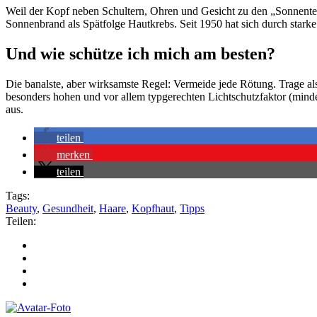
Weil der Kopf neben Schultern, Ohren und Gesicht zu den „Sonnente
Sonnenbrand als Spätfolge Hautkrebs. Seit 1950 hat sich durch starke
Und wie schütze ich mich am besten?
Die banalste, aber wirksamste Regel: Vermeide jede Rötung. Trage al
besonders hohen und vor allem typgerechten Lichtschutzfaktor (mind
aus.
teilen
merken
teilen
Tags:
Beauty
,
Gesundheit
,
Haare
,
Kopfhaut
,
Tipps
Teilen: