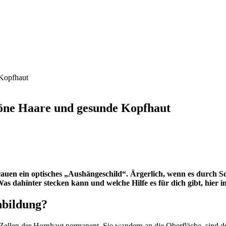
öne Haare und gesunde Kopfhaut
auen ein optisches „Aushängeschild“. Ärgerlich, wenn es durch Sc
s dahinter stecken kann und welche Hilfe es für dich gibt, hier 
bildung?
ellen der Hornhaut permanent. Sie wandern an die Oberfläche, sind dor