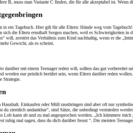
re B, muss man Variante C finden, die für alle akzeptabel ist. Wenn d
tgegenbringen
n ein Tagebuch. Hier gilt für alle Eltern: Hände weg vom Tagebuch! G
n sich die Eltern ernsthaft Sorgen machen, weil es Schwierigkeiten in 
n“ will, zerstört das Verhältnis zum Kind nachhaltig, wenn er die „Int
ehr Gewicht, als es scheint.
 darüber mit einem Teenager reden will, sollten das gut vorbereitet und
werden nur peinlich berührt sein, wenn Eltern darüber reden wollen. E
 Strategie.
en
ushalt. Einkaufen oder Müll rausbringen sind aber oft nur symbolische
bist du ziemlich undankbar“, sind Sätze, die unbedingt vermieden werde
r ein Lob kann ab und zu mal angesprochen werden. „Ich kümmere mich
test ruhig mal sagen, dass du dich darüber freust “. Die meisten Teen
nehmen