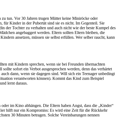
n zu tun. Vor 30 Jahren trugen Mütter keine Miniröcke oder
für Kinder in der Pubertät sind sie es nicht. Im Gegenteil. Sie
eundin der Tochter zu verhalten und auch nicht wie der beste Kumpel des
ädchen angebaggert werden. Eltern sollten Eltern bleiben, die
indern ansetzen, müssen sie selbst erfüllen. Wer selber raucht, kann
ollten mit Kindern sprechen, wenn sie bei Freunden übernachten
l sollte sofort ein Verbot ausgesprochen werden, denn das verhärtet
 auch dann, wenn sie dagegen sind. Will sich ein Teenager unbedingt
Situation verantworten können). Kommt das Kind zum Beispiel
nd lernt daraus.
en oder im Kino abhängen. Die Eltern haben Angst, dass die „Kinder“
Hier hilft nur ein Kompromiss: Es wird eine Zeit für die Rückkehr
f höchsten 30 Minuten betragen. Solche Vereinbarungen nennen