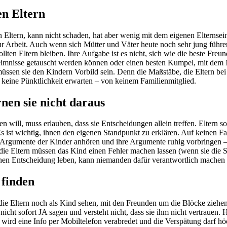
en Eltern
n Eltern, kann nicht schaden, hat aber wenig mit dem eigenen Elternsei
 Arbeit. Auch wenn sich Mütter und Väter heute noch sehr jung führen, 
sollten Eltern bleiben. Ihre Aufgabe ist es nicht, sich wie die beste Fr
imnisse getauscht werden können oder einen besten Kumpel, mit dem M
sen sie den Kindern Vorbild sein. Denn die Maßstäbe, die Eltern bei K
 keine Pünktlichkeit erwarten – von keinem Familienmitglied.
nen sie nicht daraus
will, muss erlauben, dass sie Entscheidungen allein treffen. Eltern s
ist wichtig, ihnen den eigenen Standpunkt zu erklären. Auf keinen Fal
ie Argumente der Kinder anhören und ihre Argumente ruhig vorbringen –
ie Eltern müssen das Kind einen Fehler machen lassen (wenn sie die 
en Entscheidung leben, kann niemanden dafür verantwortlich machen u
 finden
n die Eltern noch als Kind sehen, mit den Freunden um die Blöcke zieh
nicht sofort JA sagen und versteht nicht, dass sie ihm nicht vertrauen. 
den, wird eine Info per Mobiltelefon verabredet und die Verspätung dar