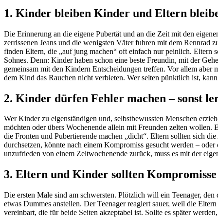
1. Kinder bleiben Kinder und Eltern bleib
Die Erinnerung an die eigene Pubertät und an die Zeit mit den eigene
zerrissenen Jeans und die wenigsten Väter fuhren mit dem Rennrad zur
finden Eltern, die „auf jung machen“ oft einfach nur peinlich. Eltern 
Sohnes. Denn: Kinder haben schon eine beste Freundin, mit der Gehe
gemeinsam mit den Kindern Entscheidungen treffen. Vor allem aber müs
dem Kind das Rauchen nicht verbieten. Wer selten pünktlich ist, kann
2. Kinder dürfen Fehler machen – sonst ler
Wer Kinder zu eigenständigen und, selbstbewussten Menschen erziehen 
möchten oder übers Wochenende allein mit Freunden zelten wollen. Es 
die Fronten und Pubertierende machen „dicht“. Eltern sollten sich d
durchsetzen, könnte nach einem Kompromiss gesucht werden – oder d
unzufrieden von einem Zeltwochenende zurück, muss es mit der eigen
3. Eltern und Kinder sollten Kompromisse
Die ersten Male sind am schwersten. Plötzlich will ein Teenager, de
etwas Dummes anstellen. Der Teenager reagiert sauer, weil die Eltern 
vereinbart, die für beide Seiten akzeptabel ist. Sollte es später wer