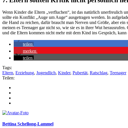
Wenn Kinder die Eltern „verfluchen“, ist das natürlich unerfreulich u
sollte ein Konflikt „Auge um Auge“ ausgetragen werden. In aufgeladen
die Hand zu reichen, dafür braucht man Nerven und Größe, aber ein 
meinen es Teenager gar nicht so, wie sie es in ihrer Wut herausrufen. 
und die Eltern kommen nicht mehr mit dem Kind ins Gespräch, kann 
teilen
merken
teilen
Tags:
Eltern
,
Erziehung
,
Jugendlich
,
Kinder
,
Pubertät
,
Ratschlag
,
Teenager
Teilen:
Bettina Schellong-Lammel