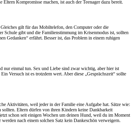
ie Eltern Kompromisse machen, ist auch der Teenager dazu bereit.
leiches gilt für das Mobiltelefon, den Computer oder die
der Schule gibt und die Familienstimmung im Krisenmodus ist, sollten
imen Gedanken“ erfährt. Besser ist, das Problem in einem ruhigen
 nur einmal tun. Sex und Liebe sind zwar wichtig, aber hier ist
in Versuch ist es trotzdem wert. Aber diese „Gesprächszeit“ sollte
 Aktivitäten, weil jeder in der Familie eine Aufgabe hat. Sätze wie:
n sollten. Eltern dürfen von ihren Kindern keine Dankbarkeit
 jetzt schon seit einigen Wochen um deinen Hund, weil du im Moment
ager werden nach einem solchen Satz kein Dankeschön verweigern.