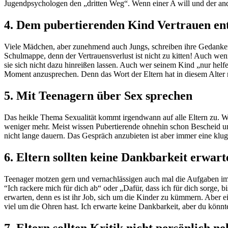
Jugendpsychologen den „dritten Weg“. Wenn einer A will und der ande
4. Dem pubertierenden Kind Vertrauen en
Viele Mädchen, aber zunehmend auch Jungs, schreiben ihre Gedanken i
Schulmappe, denn der Vertrauensverlust ist nicht zu kitten! Auch wen
sie sich nicht dazu hinreißen lassen. Auch wer seinem Kind „nur helfe
Moment anzusprechen. Denn das Wort der Eltern hat in diesem Alter m
5. Mit Teenagern über Sex sprechen
Das heikle Thema Sexualität kommt irgendwann auf alle Eltern zu. Wer
weniger mehr. Meist wissen Pubertierende ohnehin schon Bescheid und 
nicht lange dauern. Das Gespräch anzubieten ist aber immer eine kluge
6. Eltern sollten keine Dankbarkeit erwart
Teenager motzen gern und vernachlässigen auch mal die Aufgaben im Ha
“Ich rackere mich für dich ab“ oder „Dafür, dass ich für dich sorge, 
erwarten, denn es ist ihr Job, sich um die Kinder zu kümmern. Abe
viel um die Ohren hast. Ich erwarte keine Dankbarkeit, aber du könn
7. Eltern sollten Kritik nicht persönlich 