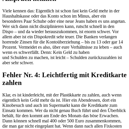
Viele kennen das: Eigentlich ist
schon fast kein
Geld
mehr in der
Haushaltskasse
oder das Konto schon im Minus, aber ein
besonderes Paar Schuhe oder eine neue Jeans haben es uns angetan.
Wer sich dann nicht disziplinieren kann, rutscht schnell
in den
Dispo
– und da wieder herauszukommen, ist enorm schwer. Vor
allem aber ist ein Dispokredit sehr teuer. Die Banken verlangen
horrende Zinsen für die Kontoüberziehung – bis zu 13 oder gar 14
Prozent. Vermeidet es also, über eure Verhältnisse zu leben – auch
wenn es schwerfällt. Denn:
Kein Geld zu haben
und
Schulden
zu
machen
,
ist leicht – Schulden
zurück
zu
zahlen
ist
aber
sehr
schwer.
Fehler Nr. 4: Leichtfertig mit Kreditkarte
zahlen
Klar, es ist kinderleicht, mit der Plastikkarte zu zahlen
, a
uch wenn
eigentlich kein Geld mehr da ist
.
Hier ein Abendessen, dort ein
Kinobesuch und auch im Supermarkt kann die Kreditkarte zum
Einsatz kommen. Wer da nicht genau
Buch
führt und den Überblick
behält, für den kommt am Ende des Monats das böse Erwachen.
Dann können schnell mal 400 oder 500 Euro zusammenkommen,
die man gar nicht eingeplant hat. Wenn dann nach allen Fixkosten