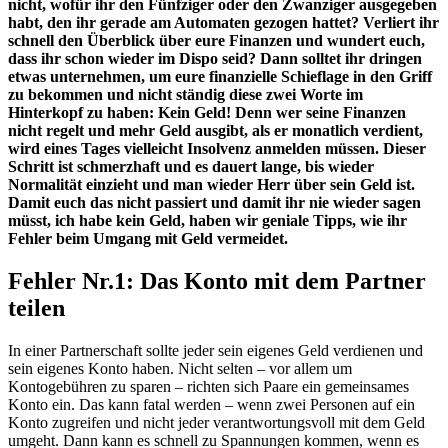
nicht, wofür ihr den Fünfziger oder den Zwanziger ausgegeben
habt, den ihr gerade am Automaten gezogen hattet? Verliert ihr
schnell den Überblick über eure Finanzen und wundert euch,
dass ihr schon wieder
im Dispo
seid? Dann solltet ihr dringen
etwas unternehmen, um eure finanzielle Schieflage in den Griff
zu bekommen
und nicht ständig diese zwei Worte im
Hinterkopf zu haben: Kein Geld!
Denn wer seine Finanzen
nicht regelt und mehr Geld ausgibt, als er monatlich verdient,
wird eines Tages vielleicht Insolvenz anmelden müssen. Dieser
Schritt ist schmerzhaft und es dauert lange,
b
is
wieder
Normalität einzieht und man wieder Herr über sein Geld ist.
Damit euch das nicht passiert
und damit ihr nie wieder sagen
müsst, ich habe kein Geld,
haben wir geniale Tipps, wie ihr
Fehler beim Umgang mit Geld vermeidet.
Fehler Nr.1: Das Konto mit dem Partner
teilen
In einer Partnerschaft sollte jeder sein eigenes Geld verdienen und
sein eigenes Konto haben. Nicht selten – vor allem um
Kontogebühren zu sparen – richten sich Paare ein gemeinsames
Konto ein. Das kann fatal werden – wenn zwei Personen auf ein
Konto zugreifen und nicht jeder verantwortungsvoll mit dem Geld
umgeht. Dann kann es schnell zu Spannungen kommen
, wenn es