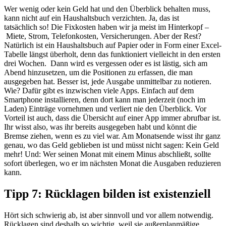
Wer
wenig oder
kein Geld hat und
den Überblick behalten m
uss
,
kann nicht auf
ein
Haushaltsbuch
verzichten. Ja, das ist
tatsächlich
so
!
Die Fixkosten haben wir ja meist im Hinterkopf
–
Miete
, Strom, Telefonkosten, Versicherungen. Aber der Rest?
Natürlich ist ein Haushaltsbuch auf Papier oder in Form einer Excel-
Tabelle längst überholt, denn das funktioniert vielleicht in den ersten
drei Wochen
.
D
ann wi
rd es vergessen
oder
es ist lästig, sich am
Abend hinzusetzen, um die Positionen zu erfassen, die man
ausgegeben hat. Besser ist, jede Ausgabe unmittelbar zu notieren.
Wie? Dafür gibt es inzwischen viele Apps. Einfach auf dem
Smartphone installieren, denn dort kann man jederzeit (noch im
Laden) Einträge vornehmen und verliert nie den Überblick. Vor
Vorteil ist auch, dass die Übersicht auf einer App immer abrufbar ist.
Ihr wisst also, was ihr bereits ausgegeben
ha
b
t
und könnt die
Bremse ziehen, wenn es zu viel
war. Am
Monatsende
wisst ihr ganz
genau, wo das Geld geblieben ist
und
müsst
nicht sagen:
Kein Geld
mehr!
Und:
Wer
seinen Monat mit einem Minus abschließt, sollte
sofort überlegen, wo er im nächsten Monat die Ausgaben reduzieren
kann.
Tipp 7: Rücklagen bilden ist existenziell
Hört sich schwierig ab, ist aber sinnvoll und vor allem notwendig.
Rücklagen sind deshalb so wichtig, weil sie außerplanmäßige