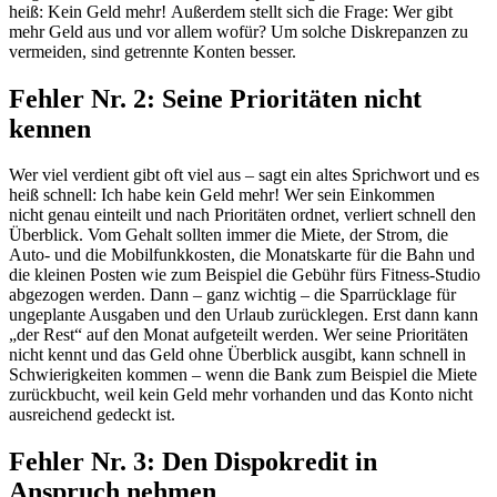
heiß: Kein Geld mehr!
Außerdem
stell
t
sich
die
Frage:
Wer gibt
mehr Geld aus und vor allem wofür? Um solche
Diskrepanzen
zu
vermeiden, sind getrennte Konten besser.
Fehler Nr. 2:
Seine
Prioritäten nicht
kennen
Wer viel verdient gibt oft viel aus – sagt ein altes Sprichwort
und es
heiß schnell: Ich habe kein Geld mehr!
Wer sein Einkommen
nicht
genau einteilt und nach Prioritäten ordnet, verliert schnell den
Überblick. Vom Gehalt sollten immer die
Miete
, der Strom, die
Auto- und die Mobilfunkkosten, die Monatskarte für die Bahn und
die kleinen Posten wie zum Beispiel die Gebühr fürs Fitness-Studio
abgezogen werden. Dann – ganz wichtig – die Sparrücklage für
ungeplante Ausgaben und den Urlaub zurücklegen. Erst dann kann
„der Rest“ auf den Monat aufgeteilt werden. Wer seine Prioritäten
nicht kennt und das Geld ohne Überblick ausgibt, kann schnell in
Schwierigkeiten kommen – wenn die Bank zum Beispiel die Miete
zurückbucht,
weil
kein Geld mehr vorhanden
und
das Konto nicht
ausreichend gedeckt ist.
Fehler Nr. 3: Den Dispokredit in
Anspruch nehmen