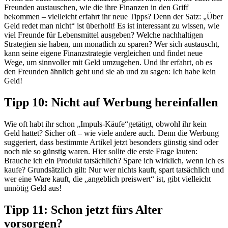
Freunden austauschen, wie die ihre Finanzen in den Griff
bekommen – vielleicht erfahrt ihr neue Tipps? Denn der Satz: „Über
Geld redet man nicht“ ist überholt! Es ist interessant zu wissen, wie
viel Freunde für Lebensmittel ausgeben? Welche nachhaltigen
Strategien
sie
haben,
um monatlich zu sparen? Wer sich austauscht,
kann seine eigene Finanzstrategie vergleichen und findet neue
Wege, um sinnvoller mit Geld umzugehen.
Und ihr erfahrt, ob es
den Freunden ähnlich geht und sie ab und zu sagen: Ich habe kein
Geld!
Tipp 10: Nicht auf Werbung hereinfallen
Wie oft habt ihr schon „Impuls-
Käufe“
getätigt
, obwohl ihr kein
Geld hattet
?
Sicher oft – wie viele andere auch. Denn die Werbung
suggeriert, dass bestimmte Artikel jetzt besonders günstig sind oder
noch nie so günstig waren. Hier sollte die erste Frage lauten:
Brauche ich ein Produkt tatsächlich? Spare ich wirklich, wenn ich es
kaufe? Grundsätzlich gilt: Nur wer nichts kauft, spart tatsächlich und
wer eine Ware kauft, die „angeblich preiswert“ ist, gibt vielleicht
unnötig Geld aus!
Tipp 11: Schon jetzt fürs Alter
vorsorgen?