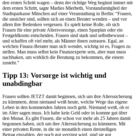
den ersten Schritt wagen – denn der richtige Weg beginnt immer mit
dem ersten Schritt, sagte
Marlies
Mierbeth
, Vorstandsmitglied der
Stadtsparkasse München auf einer Veranstaltung in Berlin
:
“
Frauen,
die unsicher sind, sollten sich an einen Berater wenden – und vor
allem ihre Bedenken vergessen. Es spielt keine Rolle,
ob sich
Frauen für eine private Altersvorsorge
, einen Sparplan oder ein
Festgeldkonto entscheiden. F
rauen sind stark und selbstbewusst –
und schaffen oft viel mehr, als Männer ihnen zutrauen. Egal, an
welchen
Finanz-
Berater man sich wendet, wichtig ist es, Fragen zu
stellen.
Man muss selbst kein Finanzexperte sein, aber man muss
nachhaken, um wirklich die Beratung zu bekommen, die einem
zusteht.
”
Tipp 13: Vorsorge ist wichtig und
unabdingbar
Frauen sollten JETZT damit beginnen, sich um ihre Alterssicherung
zu kümmern, denn niemand weiß heute, welche Wege das eigene
Leben in den kommenden Jahren noch geht.
N
iemand weiß, ob er
i
m
Alter sagen muss
.
I
ch
habe kein Geld oder in komme gut über
den Monat
.
Es gibt Frauen, die
schon vor mehr als 25 Jahren damit
begonnen
haben
,
s
ich um
ihre
Alterssicherung zu kümmern.
Mit
einer privaten Rente, in die
sie
monatlich einen dreistelligen
Betrag
einzahl
en
, der
noch gut verzinst wird
, sind sie gut