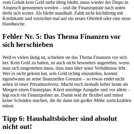
vom Gehalt
kein Geld mehr
übrig bleibt
, muss wieder der Dispo in
Anspruch genommen werden – und die Finanzspirale nach unten
dreht sich weiter. Als bleibt standhaft. Zahlt nicht leichtfertig mit
Kreditkarte und verzichtet mal auf ein neues Oberteil oder eine neue
Handtasche.
Fehler Nr. 5: Das Thema Finanzen vor
sich herschieben
Weil es vielen lästig ist, schieben sie das Thema Finanzen vor sich
her.
Kein Geld zu haben,
i
st
auch
nicht besonders angenehm, wenn
man sich eingestehen muss, dass man über seine Verhältnisse lebt.
Wer es nicht gelernt hat, sein Geld richtig einzuteilen, kommt
irgendwann an seine finanziellen Grenzen – so etwas endet nicht
selten in einer Privatinsolvenz. Macht euch deshalb lieber heute als
Morgen einen Finanzplan. Kürzt unnötige Ausgabe und vor allem –
legt euch ein Finanzpolster an. Damit seid ihr flexibel und müsst
keine Schulden machen, die ihr dann mit großer Mühe zurückzahlen
müsst.
Tipp 6: Haushaltsbücher sind absolut
nicht out!