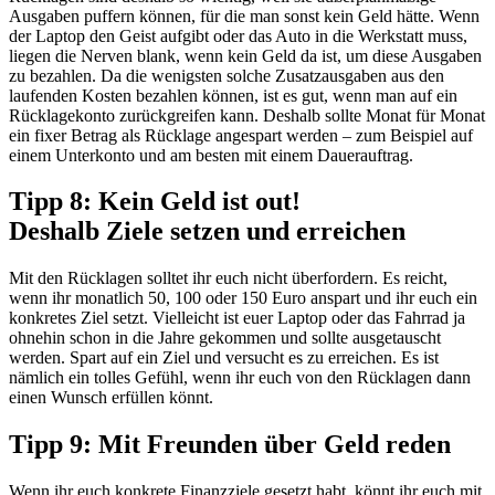
Ausgaben puffern können
,
für die man sonst kein Geld hätte
. Wenn
der Laptop den Geist aufgibt oder das Auto in die Werkstatt muss,
liegen die Nerven blank,
wenn
kein
Geld
da ist
, um diese Ausgaben
zu bezahlen. Da die wenigsten solche Zusatzausgaben aus den
laufenden Kosten bezahlen können, ist es gut, wenn man auf ein
Rücklagekonto zurückgreifen kann. Deshalb sollte Monat für Monat
ein fixer Betrag als Rücklage
angespart
werden – zum Beispiel auf
einem Unterkonto und am besten mit einem
Dauerauftrag.
Tipp 8:
Kein Geld ist out!
Deshalb
Ziel
e
setzen und erreichen
Mit den Rücklagen solltet ihr euch nicht überfordern. Es reicht,
wenn ihr monatlich 50, 100 oder 150 Euro anspart und
ihr
euch ein
konkretes Ziel setzt. Vielleicht ist euer Laptop oder das Fahrrad ja
ohnehin schon in die Jahre gekommen und sollte ausgetauscht
werden. Spart auf ein Ziel und versucht es zu erreichen. Es ist
nämlich ein tolles Gefühl, wenn ihr euch von den Rücklagen dann
einen Wunsch erfüllen könnt.
Tipp 9: Mit Freunden über Geld reden
Wenn ihr euch konkrete Finanzziele gesetzt habt, könnt ihr euch mit