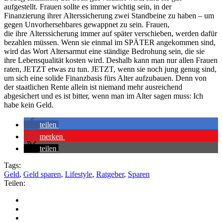
au
f
gestellt
.
Frauen sollte
es immer wichtig
sein
, in der
Finanzierung
ihrer
Alterssicherung zwei Standbeine zu haben –
um
gegen Unvorhersehbares gewappnet zu sein.
Frauen,
die
ihre
Alterssicherung immer auf später versch
ieben, werden
dafür
bezahlen müssen.
Wenn sie einmal im SPÄTER angekommen sind,
wird das
Wort
Altersarmut eine ständige Bedrohung sein, die sie
ihre Lebensqualität kosten wird. Deshalb kann
man
nur allen Frauen
raten, JETZT etwas zu tun. JETZT, wenn sie noch jung genug sind,
um sich eine solide Finanzbasis fürs Alter aufzubauen. Denn von
der staatlichen Rente allein ist niemand mehr ausreichend
abgesichert
und es ist bitter, wenn man im Alter sagen muss: Ich
habe kein Geld
.
teilen
merken
teilen
Tags:
Geld
,
Geld sparen
,
Lifestyle
,
Ratgeber
,
Sparen
Teilen: