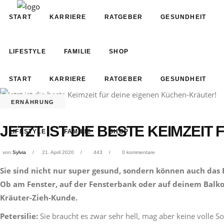
START
KARRIERE
RATGEBER
GESUNDHEIT
LIFESTYLE
FAMILIE
SHOP
START
KARRIERE
RATGEBER
GESUNDHEIT
ERNÄHRUNG
JETZT IST DIE BESTE KEIMZEI
LIFESTYLE
FAMILIE
SHOP
von
Sylvia
21. April 2020
443
0 kommentare
Sie sind nicht nur super gesund, sondern können auch das 
Ob am Fenster, auf der Fensterbank oder auf deinem Balkon 
Kräuter-Zieh-Kunde.
Petersilie:
Sie braucht es zwar sehr hell, mag aber keine volle