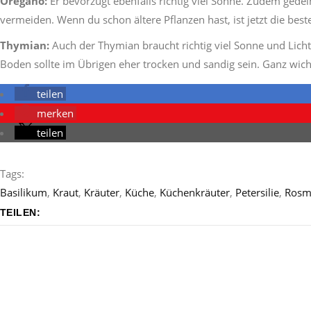
Oregano:
Er bevorzugt ebenfalls richtig viel Sonne. Zudem ged
vermeiden. Wenn du schon ältere Pflanzen hast, ist jetzt die best
Thymian:
Auch der Thymian braucht richtig viel Sonne und Licht.
Boden sollte im Übrigen eher trocken und sandig sein. Ganz wic
teilen
merken
teilen
Tags:
Basilikum
,
Kraut
,
Kräuter
,
Küche
,
Küchenkräuter
,
Petersilie
,
Rosm
TEILEN: