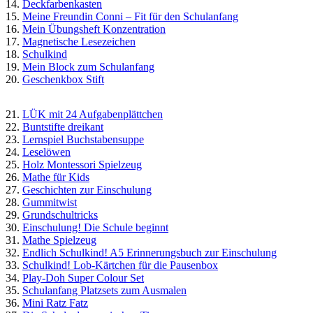
14.
Deckfarbenkasten
15.
Meine Freundin Conni – Fit für den Schulanfang
16.
Mein Übungsheft Konzentration
17.
Magnetische Lesezeichen
18.
Schulkind
19.
Mein Block zum Schulanfang
20.
Geschenkbox Stift
21.
LÜK mit 24 Aufgabenplättchen
22.
Buntstifte dreikant
23.
Lernspiel Buchstabensuppe
24.
Leselöwen
25.
Holz Montessori Spielzeug
26.
Mathe für Kids
27.
Geschichten zur Einschulung
28.
Gummitwist
29.
Grundschultricks
30.
Einschulung! Die Schule beginnt
31.
Mathe Spielzeug
32.
Endlich Schulkind! A5 Erinnerungsbuch zur Einschulung
33.
Schulkind! Lob-Kärtchen für die Pausenbox
34.
Play-Doh Super Colour Set
35.
Schulanfang Platzsets zum Ausmalen
36.
Mini Ratz Fatz