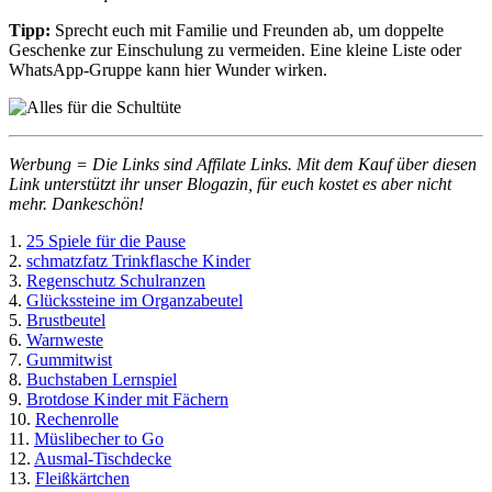
Tipp:
Sprecht euch mit Familie und Freunden ab, um doppelte
Geschenke zur Einschulung zu vermeiden. Eine kleine Liste oder
WhatsApp-Gruppe kann hier Wunder wirken.
Werbung = Die Links sind Affilate Links. Mit dem Kauf über diesen
Link unterstützt ihr unser Blogazin, für euch kostet es aber nicht
mehr. Dankeschön!
1.
25 Spiele für die Pause
2.
schmatzfatz Trinkflasche Kinder
3.
Regenschutz Schulranzen
4.
Glückssteine im Organzabeutel
5.
Brustbeutel
6.
Warnweste
7.
Gummitwist
8.
Buchstaben Lernspiel
9.
Brotdose Kinder mit Fächern
10.
Rechenrolle
11.
Müslibecher to Go
12.
Ausmal-Tischdecke
13.
Fleißkärtchen