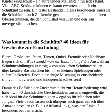
Kinder eingeschult – ein aufregender Meilenstein für jedes Kind.
Viele ABC-Schützen können es kaum erwarten, endlich ein
Schulkind zu sein. Ein fester Bestandteil dieses besonderen Tages ist
die Schultüte – auch Zuckertüte genannt – prall gefüllt mit kleinen
Überraschungen, die den Schulstart versüßen und den Tag
unvergesslich machen.
Was kommt in die Schultüte? 40 Ideen für
Geschenke zur Einschulung
Eltern, Großeltern, Paten, Tanten, Onkel, Freunde oder Nachbarn
fragen sich oft:
Was schenkt man zur Einschulung?
Die Auswahl an
Schultütenfüllungen ist riesig – von nützlichen Schulmaterialien
über kreative Bastelsachen bis hin zu kleinen Spielzeugen oder
süßen Leckereien. Doch die richtige Mischung ist entscheidend:
sinnvoll, motivierend und kindgerecht soll es sein!
Damit das Befüllen der Zuckertüte nicht zur Herausforderung wird,
haben wir 40 durchdachte Geschenkideen zusammengestellt, die
sich ideal für die Schultüte eignen – egal ob für Mädchen oder
Jungen. Viele davon lassen sich übrigens auch ganz einfach über
Amazon bestellen (z. B. als Affiliate-Links), was den Einkauf
besonders bequem macht.