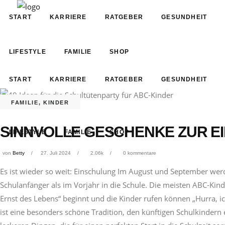
START
KARRIERE
RATGEBER
GESUNDHEIT
LIFESTYLE
FAMILIE
SHOP
START
KARRIERE
RATGEBER
GESUNDHEIT
FAMILIE
,
KINDER
SINNVOLLE GESCHENKE ZUR E
LIFESTYLE
FAMILIE
SHOP
von
Betty
27. Juli 2024
2.06k
0 kommentare
Es ist wieder so weit: Einschulung Im August und September we
Schulanfänger als im Vorjahr in die Schule. Die meisten ABC-Kin
Ernst des Lebens“ beginnt und die Kinder rufen können „Hurra, i
ist eine besonders schöne Tradition, den künftigen Schulkindern e