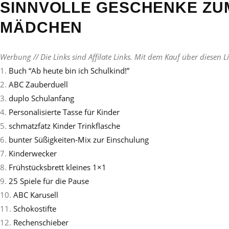
SINNVOLLE GESCHENKE ZU
MÄDCHEN
Werbung // Die Links sind Affilate Links. Mit dem Kauf über diesen L
1.
Buch “Ab heute bin ich Schulkind!”
2.
ABC Zauberduell
3.
duplo Schulanfang
4.
Personalisierte Tasse für Kinder
5.
schmatzfatz Kinder Trinkflasche
6.
bunter Süßigkeiten-Mix zur Einschulung
7.
Kinderwecker
8.
Frühstücksbrett kleines 1×1
9.
25 Spiele für die Pause
10.
ABC Karusell
11.
Schokostifte
12.
Rechenschieber