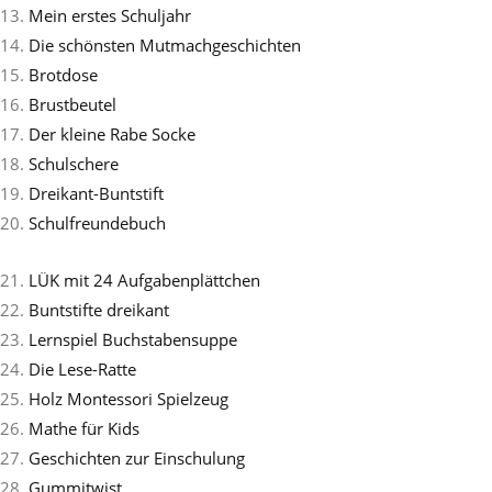
13.
Mein erstes Schuljahr
14.
Die schönsten Mutmachgeschichten
15.
Brotdose
16.
Brustbeutel
17.
Der kleine Rabe Socke
18.
Schulschere
19.
Dreikant-Buntstift
20.
Schulfreundebuch
21.
LÜK mit 24 Aufgabenplättchen
22.
Buntstifte dreikant
23.
Lernspiel Buchstabensuppe
24.
Die Lese-Ratte
25.
Holz Montessori Spielzeug
26.
Mathe für Kids
27.
Geschichten zur Einschulung
28.
Gummitwist