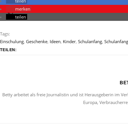
teilen
merken
teilen
Tags:
Einschulung
,
Geschenke
,
Ideen
,
Kinder
,
Schulanfang
,
Schulanfan
TEILEN:
BE
Betty arbeitet als freie Journalistin und ist Herausgeberin im Ve
Europa, Verbraucherrec