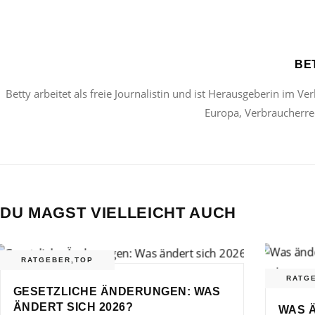
BE
Betty arbeitet als freie Journalistin und ist Herausgeberin im Ve
Europa, Verbraucherrec
DU MAGST VIELLEICHT AUCH
RATGEBER
,
TOP
RATG
GESETZLICHE ÄNDERUNGEN: WAS
ÄNDERT SICH 2026?
WAS Ä