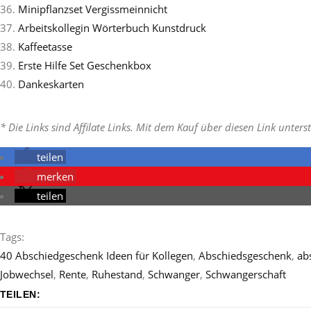
36.
Minipflanzset Vergissmeinnicht
37.
Arbeitskollegin Wörterbuch Kunstdruck
38.
Kaffeetasse
39.
Erste Hilfe Set Geschenkbox
40.
Dankeskarten
* Die Links sind Affilate Links. Mit dem Kauf über diesen Link unter
teilen
merken
teilen
Tags:
40 Abschiedgeschenk Ideen für Kollegen
,
Abschiedsgeschenk
,
ab
Jobwechsel
,
Rente
,
Ruhestand
,
Schwanger
,
Schwangerschaft
TEILEN: