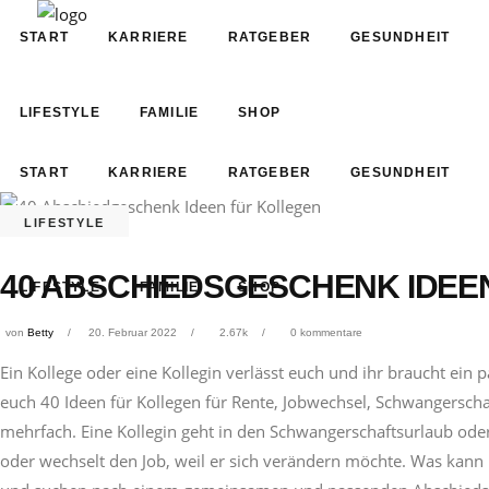
START
KARRIERE
RATGEBER
GESUNDHEIT
LIFESTYLE
FAMILIE
SHOP
START
KARRIERE
RATGEBER
GESUNDHEIT
LIFESTYLE
40 ABSCHIEDSGESCHENK IDEE
LIFESTYLE
FAMILIE
SHOP
von
Betty
20. Februar 2022
2.67k
0 kommentare
Ein Kollege oder eine Kollegin verlässt euch und ihr braucht 
euch 40 Ideen für Kollegen für Rente, Jobwechsel, Schwangersch
mehrfach. Eine Kollegin geht in den Schwangerschaftsurlaub oder i
oder wechselt den Job, weil er sich verändern möchte. Was kan