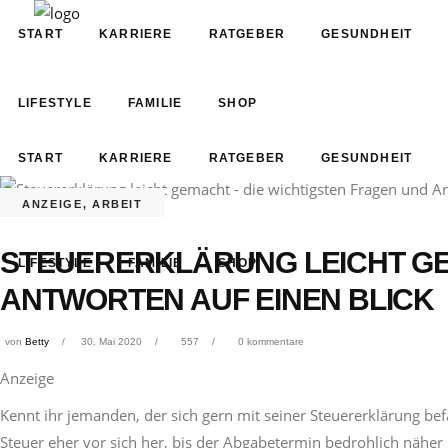
START
KARRIERE
RATGEBER
GESUNDHEIT
LIFESTYLE
FAMILIE
SHOP
START
KARRIERE
RATGEBER
GESUNDHEIT
ANZEIGE
,
ARBEIT
STEUERERKLÄRUNG LEICHT GE
LIFESTYLE
FAMILIE
SHOP
ANTWORTEN AUF EINEN BLICK
von
Betty
30. Mai 2020
557
0 kommentare
Anzeige
Kennt ihr jemanden, der sich gern mit seiner Steuererklärung be
Steuer eher vor sich her, bis der Abgabetermin bedrohlich nähe