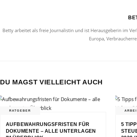
BE
Betty arbeitet als freie Journalistin und ist Herausgeberin im Ve
Europa, Verbraucherrec
DU MAGST VIELLEICHT AUCH
RATGEBER
ARBEI
AUFBEWAHRUNGSFRISTEN FÜR
5 TIP
DOKUMENTE – ALLE UNTERLAGEN
STEU