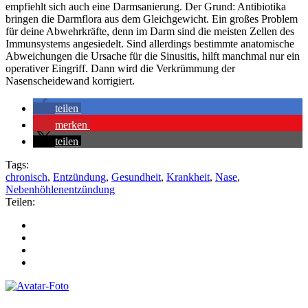
empfiehlt sich auch eine Darmsanierung. Der Grund: Antibiotika
bringen die Darmflora aus dem Gleichgewicht. Ein großes Problem
für deine Abwehrkräfte, denn im Darm sind die meisten Zellen des
Immunsystems angesiedelt. Sind allerdings bestimmte anatomische
Abweichungen die Ursache für die Sinusitis, hilft manchmal nur ein
operativer Eingriff. Dann wird die Verkrümmung der
Nasenscheidewand korrigiert.
teilen
merken
teilen
Tags:
chronisch
,
Entzündung
,
Gesundheit
,
Krankheit
,
Nase
,
Nebenhöhlenentzündung
Teilen: