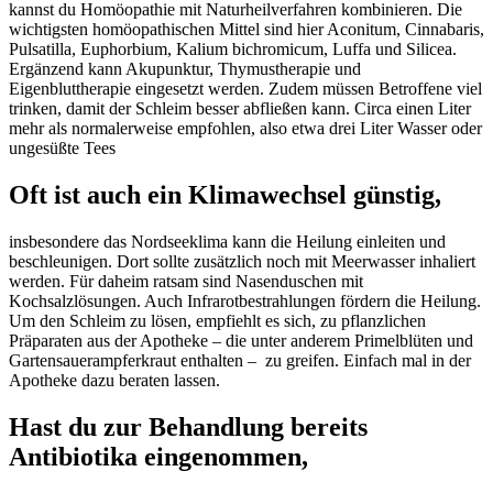
kannst du Homöopathie mit Naturheilverfahren kombinieren. Die
wichtigsten homöopathischen Mittel sind hier Aconitum, Cinnabaris,
Pulsatilla, Euphorbium, Kalium bichromicum, Luffa und Silicea.
Ergänzend kann Akupunktur, Thymustherapie und
Eigenbluttherapie eingesetzt werden. Zudem müssen Betroffene viel
trinken, damit der Schleim besser abfließen kann. Circa einen Liter
mehr als normalerweise empfohlen, also etwa drei Liter Wasser oder
ungesüßte Tees
Oft ist auch ein Klimawechsel günstig,
insbesondere das Nordseeklima kann die Heilung einleiten und
beschleunigen. Dort sollte zusätzlich noch mit Meerwasser inhaliert
werden. Für daheim ratsam sind Nasenduschen mit
Kochsalzlösungen. Auch Infrarotbestrahlungen fördern die Heilung.
Um den Schleim zu lösen, empfiehlt es sich, zu pflanzlichen
Präparaten aus der Apotheke – die unter anderem Primelblüten und
Gartensauerampferkraut enthalten – zu greifen. Einfach mal in der
Apotheke dazu beraten lassen.
Hast du zur Behandlung bereits
Antibiotika eingenommen,