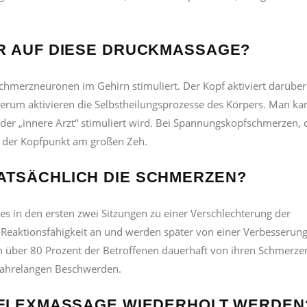
R AUF DIESE DRUCKMASSAGE?
hmerzneuronen im Gehirn stimuliert. Der Kopf aktiviert darüber
erum aktivieren die Selbstheilungsprozesse des Körpers. Man ka
der „innere Arzt“ stimuliert wird. Bei Spannungskopfschmerzen, 
e der Kopfpunkt am großen Zeh.
ATSÄCHLICH DIE SCHMERZEN?
s in den ersten zwei Sitzungen zu einer Verschlechterung der
Reaktionsfähigkeit an und werden später von einer Verbesserun
n über 80 Prozent der Betroffenen dauerhaft von ihren Schmerze
jahrelangen Beschwerden.
EFLEXMASSAGE WIEDERHOLT WERDEN?