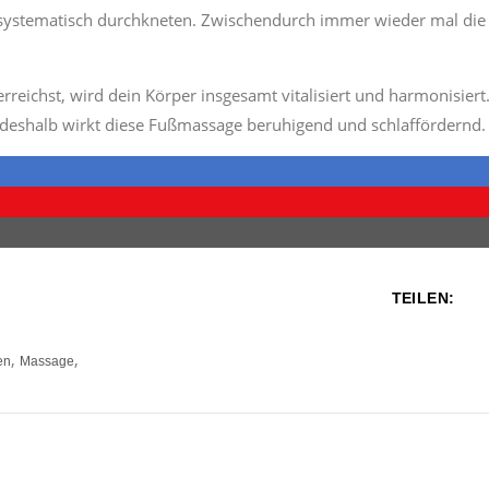
systematisch durchkneten. Zwischendurch immer wieder mal die
reichst, wird dein Körper insgesamt vitalisiert und harmonisiert
deshalb wirkt diese Fußmassage beruhigend und schlaffördernd.
TEILEN:
,
,
en
Massage