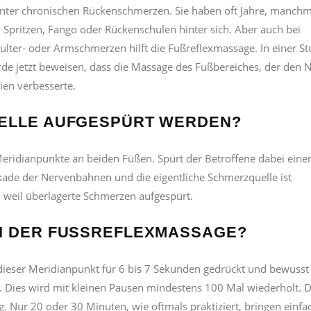
unter chronischen Rückenschmerzen. Sie haben oft Jahre, manchm
 Spritzen, Fango oder Rückenschulen hinter sich. Aber auch bei
ter- oder Armschmerzen hilft die Fußreflexmassage. In einer St
rde jetzt beweisen, dass die Massage des Fußbereiches, der den 
rien verbesserte.
UELLE AUFGESPÜRT WERDEN?
eridianpunkte an beiden Füßen. Spürt der Betroffene dabei eine
ckade der Nervenbahnen und die eigentliche Schmerzquelle ist
, weil überlagerte Schmerzen aufgespürt.
I DER FUSSREFLEXMASSAGE?
dieser Meridianpunkt für 6 bis 7 Sekunden gedrückt und bewusst
 Dies wird mit kleinen Pausen mindestens 100 Mal wiederholt. 
g. Nur 20 oder 30 Minuten, wie oftmals praktiziert, bringen einfa