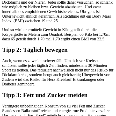
Dickdarms und der Nieren. Jeder sollte daher versuchen, so schlank
wie möglich zu bleiben bzw. Gewicht abzubauen. Und zwar
innerhalb des empfohlenen Gewichtsbereiches. Übrigens ist
Untergewicht ähnlich gefährlich. Als Richtlinie gilt ein Body Mass
Index (BMI) zwischen 19 und 25.
Und so wird er ermittelt: Gewicht in Kilo geteilt durch die
Körpergröße in Metern zum Quadrat. Beispiel: 65 Kilo bei 1,70m,
dazu 65 geteilt durch 1,70 mal 1,70 ergibt einen BMI von 22,5.
Tipp 2: Täglich bewegen
Auch, wenn es zuweilen schwer fällt. Um sich vor Krebs zu
schützen, sollte jeder täglich Zeit finden, mindestens 30 Minuten
Sport zu treiben. Das reduziert nachweislich nicht nur das Risiko für
Dickdarmkrebs, sondern beugt auch gleichzeitig Übergewicht vor.
Zudem wird das Risiko für Herz-Kreislauf-Erkrankungen oder
Diabetes gemindert.
Tipp 3: Fett und Zucker meiden
Verringere unbedingt den Konsum von zu viel Fett und Zucker.
Stattdessen Ballaststoff reiche und energiearme Produkte verzehren.
Das heißt, auf „Fast Food“ möglichst zu verzichten. Hamburger,