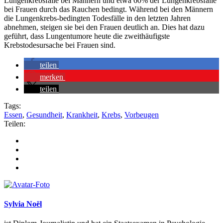
Lungenkrebsfälle bei Männern und etwa 60% der Lungenkrebsfälle
bei Frauen durch das Rauchen bedingt. Während bei den Männern
die Lungenkrebs-bedingten Todesfälle in den letzten Jahren
abnehmen, steigen sie bei den Frauen deutlich an. Dies hat dazu
geführt, dass Lungentumore heute die zweithäufigste
Krebstodesursache bei Frauen sind.
teilen
merken
teilen
Tags:
Essen
,
Gesundheit
,
Krankheit
,
Krebs
,
Vorbeugen
Teilen:
Sylvia Noël