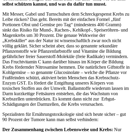
selbst schützen kannst, und was du dafür tun musst.
Mit Messer, Gabel und Turnschuhen dem Schreckgespenst Krebs zu
Leibe rücken? Das geht. Bereits mit der einfachen Formel „fünf
Portionen Obst und Gemüse pro Tag“ (mindestens 400 Gramm)
sinkt das Risiko für Mund-, Rachen-, Kehlkopf-, Speiseröhren- und
Magenkrebs um 30 Prozent. Die genaue Wirkweise der
„Krebskiller“ aus der Natur ist wissenschaftlich zwar noch nicht
völlig geklärt. Sicher scheint aber, dass so genannte sekundäre
Pflanzenstoffe wie Pflanzenfarbstoffe und Vitamine die Bildung
gefährlicher freier Sauerstoff-Moleküle (freie Radikale) vermindern.
Das Fruchtvitamin C kann darüber hinaus im Körper die Bildung
Krebs fördernder Nitrosamine hemmen. Die natürlichen Giftstoffe in
Kohlgemüse – so genannte Glucosinolate – welche die Pflanze vor
Fraßfeinden schützt, aktiviert beim Menschen das Krebsschutz-
Enzym GST. Es fördert die Entgiftung unseres Körpers von
toxischen Stoffen aus der Umwelt. Ballaststoffe wiederum lassen im
Darm kurzkettige Fettsäuren entstehen, die das Wachstum von
Krebszellen unterdrücken. Es kommt dann nicht zur Erbgut-
Schädigungen der Darmzellen, die Krebs verursachen.
Spezialisten für Ernährungstoxikologie sind sich heute sicher – gut
90 Prozent der Tumore kann man selbst verhindern:
Der Zusammenhang zwischen Lebensweise und Krebs:
Nur