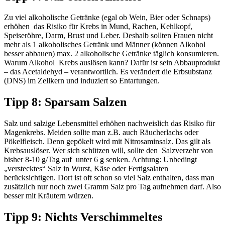
Zu viel alkoholische Getränke (egal ob Wein, Bier oder Schnaps)
erhöhen das Risiko für Krebs in Mund, Rachen, Kehlkopf,
Speiseröhre, Darm, Brust und Leber. Deshalb sollten Frauen nicht
mehr als 1 alkoholisches Getränk und Männer (können Alkohol
besser abbauen) max. 2 alkoholische Getränke täglich konsumieren.
Warum Alkohol Krebs auslösen kann? Dafür ist sein Abbauprodukt
– das Acetaldehyd – verantwortlich. Es verändert die Erbsubstanz
(DNS) im Zellkern und induziert so Entartungen.
Tipp 8: Sparsam Salzen
Salz und salzige Lebensmittel erhöhen nachweislich das Risiko für
Magenkrebs. Meiden sollte man z.B. auch Räucherlachs oder
Pökelfleisch. Denn gepökelt wird mit Nitrosaminsalz. Das gilt als
Krebsauslöser. Wer sich schützen will, sollte den Salzverzehr von
bisher 8-10 g/Tag auf unter 6 g senken. Achtung: Unbedingt
„verstecktes“ Salz in Wurst, Käse oder Fertigsalaten
berücksichtigen. Dort ist oft schon so viel Salz enthalten, dass man
zusätzlich nur noch zwei Gramm Salz pro Tag aufnehmen darf. Also
besser mit Kräutern würzen.
Tipp 9: Nichts Verschimmeltes