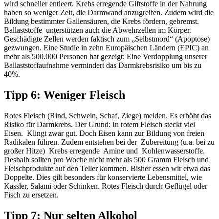
wird schneller entleert. Krebs erregende Giftstoffe in der Nahrung
haben so weniger Zeit, die Darmwand anzugreifen. Zudem wird die
Bildung bestimmter Gallensäuren, die Krebs fördern, gebremst.
Ballaststoffe unterstützen auch die Abwehrzellen im Körper.
Geschädigte Zellen werden faktisch zum „Selbstmord“ (Apoptose)
gezwungen. Eine Studie in zehn Europäischen Ländern (EPIC) an
mehr als 500.000 Personen hat gezeigt: Eine Verdopplung unserer
Ballaststoffaufnahme vermindert das Darmkrebsrisiko um bis zu
40%.
Tipp 6: Weniger Fleisch
Rotes Fleisch (Rind, Schwein, Schaf, Ziege) meiden. Es erhöht das
Risiko für Darmkrebs. Der Grund: In rotem Fleisch steckt viel
Eisen. Klingt zwar gut. Doch Eisen kann zur Bildung von freien
Radikalen führen. Zudem entstehen bei der Zubereitung (u.a. bei zu
großer Hitze) Krebs erregende Amine und Kohlenwasserstoffe.
Deshalb sollten pro Woche nicht mehr als 500 Gramm Fleisch und
Fleischprodukte auf den Teller kommen. Bisher essen wir etwa das
Doppelte. Dies gilt besonders für konservierte Lebensmittel, wie
Kassler, Salami oder Schinken. Rotes Fleisch durch Geflügel oder
Fisch zu ersetzen.
Tipp 7: Nur selten Alkohol