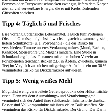
Pommes oder Currywurst schmecken zwar gut, liefern dem Körper
aber zu viel verwertbare Energie, die er mit Krebs fördernden
Giftstoffen speichert.
Tipp 4: Täglich 5 mal Frisches
Esse vorrangig pflanzliche Lebensmittel. Täglich fünf Portionen
Obst und Gemüse, möglichst abwechslungsreich zusammengestellt,
liefern Schutzstoffe (u. a. Polyphenole), die das Risiko für
verschiedene Tumore unseres Verdauungstraktes (Mund, Rachen,
Kehlkopf, Speiseröhre und Magen) mindern. Eine Studie in
Schottland ergab, dass Personen mit einem hohen Verzehr an
Polyphenolen (reichlich stecken z.B. in Äpfeln, Zwiebeln, grünem
Tee) im Vergleich zu solchen mit geringer Aufnahme ein um 30 %
vermindertes Risiko für Dickdarmkrebs aufwiesen.
Tipp 5: Wenig weißes Mehl
Möglichst wenig verarbeitete Getreideprodukte oder Hülsenfrüchte
essen. Denn mit dem Ausmahlungs- und Verarbeitungsgrad
vermindert sich der Anteil ihrer schützenden Inhaltsstoffe drastisch.
Besser sind Vollkornprodukte mit ihren vielen Ballaststoffen. Sie
vermindern das Risiko für Dickdarmkrebs. Der Grund: Der Darm