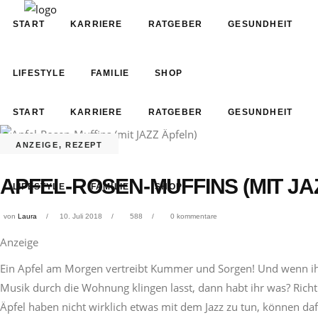
START
KARRIERE
RATGEBER
GESUNDHEIT
LIFESTYLE
FAMILIE
SHOP
START
KARRIERE
RATGEBER
GESUNDHEIT
ANZEIGE
,
REZEPT
APFEL-ROSEN-MUFFINS (MIT JA
LIFESTYLE
FAMILIE
SHOP
von
Laura
10. Juli 2018
588
0 kommentare
Anzeige
Ein Apfel am Morgen vertreibt Kummer und Sorgen! Und wenn ihr 
Musik durch die Wohnung klingen lasst, dann habt ihr was? Richt
Äpfel haben nicht wirklich etwas mit dem Jazz zu tun, können da