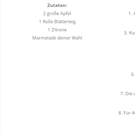
Zutaten:
2 große Äpfel
1. 
1 Rolle Blätterteig
1 Zitrone
3. Ku
Marmelade deiner Wahl
6
7. Die
8. Für 