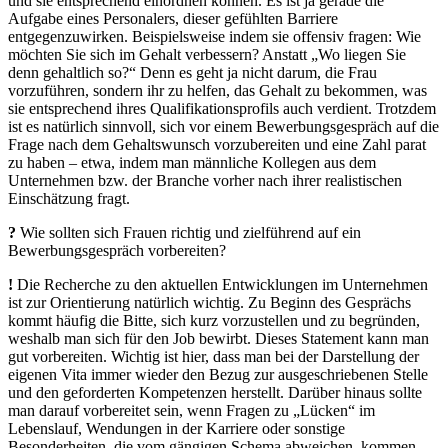
und sie entsprechend einordnen können. Es ist ja gerade die
Aufgabe eines Personalers, dieser gefühlten Barriere
entgegenzuwirken. Beispielsweise indem sie offensiv fragen: Wie
möchten Sie sich im Gehalt verbessern? Anstatt „Wo liegen Sie
denn gehaltlich so?“ Denn es geht ja nicht darum, die Frau
vorzuführen, sondern ihr zu helfen, das Gehalt zu bekommen, was
sie entsprechend ihres Qualifikationsprofils auch verdient. Trotzdem
ist es natürlich sinnvoll, sich vor einem Bewerbungsgespräch auf die
Frage nach dem Gehaltswunsch vorzubereiten und eine Zahl parat
zu haben – etwa, indem man männliche Kollegen aus dem
Unternehmen bzw. der Branche vorher nach ihrer realistischen
Einschätzung fragt.
?
Wie sollten sich Frauen richtig und zielführend auf ein
Bewerbungsgespräch vorbereiten?
!
Die Recherche zu den aktuellen Entwicklungen im Unternehmen
ist zur Orientierung natürlich wichtig. Zu Beginn des Gesprächs
kommt häufig die Bitte, sich kurz vorzustellen und zu begründen,
weshalb man sich für den Job bewirbt. Dieses Statement kann man
gut vorbereiten. Wichtig ist hier, dass man bei der Darstellung der
eigenen Vita immer wieder den Bezug zur ausgeschriebenen Stelle
und den geforderten Kompetenzen herstellt. Darüber hinaus sollte
man darauf vorbereitet sein, wenn Fragen zu „Lücken“ im
Lebenslauf, Wendungen in der Karriere oder sonstige
Besonderheiten, die vom gängigen Schema abweichen, kommen.