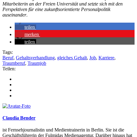
Mitarbeiterin an der Freien Universität und setzte sich mit den
Perspektiven für eine zukunftsorientierte Personalpolitik
auseinander
.
teilen
merken
teilen
Tags:
Beruf
,
Gehaltsverhandlung
,
gleiches Gehalt
,
Job
,
Karriere
,
Traumberuf
,
Traumjob
Teilen:
Claudia Bender
ist Fernsehjournalistin und Medientrainerin in Berlin. Sie ist die
Geschäftsführerin der Fulmidas Medienagentur. Darüber hinaus hat