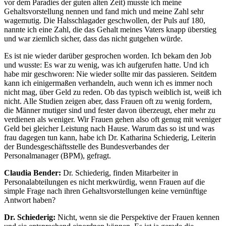
vor dem Paradies der guten alten Zeit) musste ich meine
Gehaltsvorstellung nennen und fand mich und meine Zahl sehr
wagemutig. Die Halsschlagader geschwollen, der Puls auf 180,
nannte ich eine Zahl, die das Gehalt meines Vaters knapp überstieg
und war ziemlich sicher, dass das nicht gutgehen würde.
Es ist nie wieder darüber gesprochen worden. Ich bekam den Job
und wusste: Es war zu wenig, was ich aufgerufen hatte. Und ich
habe mir geschworen: Nie wieder sollte mir das passieren. Seitdem
kann ich einigermaßen verhandeln, auch wenn ich es immer noch
nicht mag, über Geld zu reden. Ob das typisch weiblich ist, weiß ich
nicht. Alle Studien zeigen aber, dass Frauen oft zu wenig fordern,
die Männer mutiger sind und fester davon überzeugt, eher mehr zu
verdienen als weniger. Wir Frauen gehen also oft genug mit weniger
Geld bei gleicher Leistung nach Hause. Warum das so ist und was
frau dagegen tun kann, habe ich Dr. Katharina Schiederig, Leiterin
der Bundesgeschäftsstelle des Bundesverbandes der
Personalmanager (BPM), gefragt.
Claudia Bender:
Dr. Schiederig, finden Mitarbeiter in
Personalabteilungen es nicht merkwürdig, wenn Frauen auf die
simple Frage nach ihren Gehaltsvorstellungen keine vernünftige
Antwort haben?
Dr. Schiederig:
Nicht, wenn sie die Perspektive der Frauen kennen