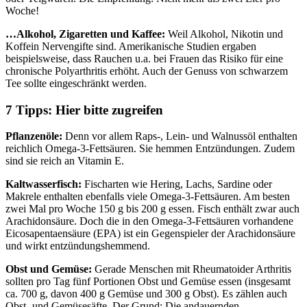
Woche!
…Alkohol, Zigaretten und Kaffee:
Weil Alkohol, Nikotin und
Koffein Nervengifte sind. Amerikanische Studien ergaben
beispielsweise, dass Rauchen u.a. bei Frauen das Risiko für eine
chronische Polyarthritis erhöht. Auch der Genuss von schwarzem
Tee sollte eingeschränkt werden.
7 Tipps: Hier bitte zugreifen
Pflanzenöle:
Denn vor allem Raps-, Lein- und Walnussöl enthalten
reichlich Omega-3-Fettsäuren. Sie hemmen Entzündungen. Zudem
sind sie reich an Vitamin E.
Kaltwasserfisch:
Fischarten wie Hering, Lachs, Sardine oder
Makrele enthalten ebenfalls viele Omega-3-Fettsäuren. Am besten
zwei Mal pro Woche 150 g bis 200 g essen. Fisch enthält zwar auch
Arachidonsäure. Doch die in den Omega-3-Fettsäuren vorhandene
Eicosapentaensäure (EPA) ist ein Gegenspieler der Arachidonsäure
und wirkt entzündungshemmend.
Obst und Gemüse:
Gerade Menschen mit Rheumatoider Arthritis
sollten pro Tag fünf Portionen Obst und Gemüse essen (insgesamt
ca. 700 g, davon 400 g Gemüse und 300 g Obst). Es zählen auch
Obst- und Gemüsesäfte. Der Grund: Die andauernden