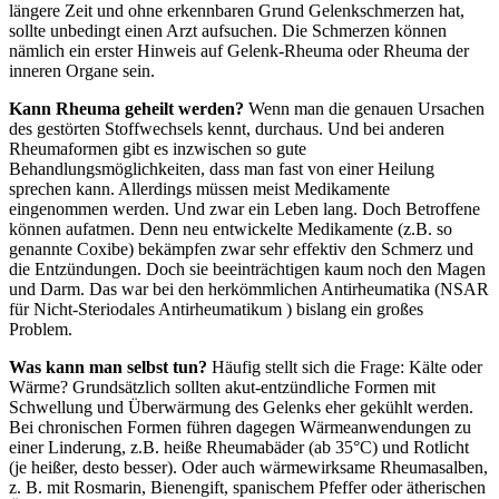
längere Zeit und ohne erkennbaren Grund Gelenkschmerzen hat,
sollte unbedingt einen Arzt aufsuchen. Die Schmerzen können
nämlich ein erster Hinweis auf Gelenk-Rheuma oder Rheuma der
inneren Organe sein.
Kann Rheuma geheilt werden?
Wenn man die genauen Ursachen
des gestörten Stoffwechsels kennt, durchaus. Und bei anderen
Rheumaformen gibt es inzwischen so gute
Behandlungsmöglichkeiten, dass man fast von einer Heilung
sprechen kann. Allerdings müssen meist Medikamente
eingenommen werden. Und zwar ein Leben lang. Doch Betroffene
können aufatmen. Denn neu entwickelte Medikamente (z.B. so
genannte Coxibe) bekämpfen zwar sehr effektiv den Schmerz und
die Entzündungen. Doch sie beeinträchtigen kaum noch den Magen
und Darm. Das war bei den herkömmlichen Antirheumatika (NSAR
für Nicht-Steriodales Antirheumatikum ) bislang ein großes
Problem.
Was kann man selbst tun?
Häufig stellt sich die Frage: Kälte oder
Wärme? Grundsätzlich sollten akut-entzündliche Formen mit
Schwellung und Überwärmung des Gelenks eher gekühlt werden.
Bei chronischen Formen führen dagegen Wärmeanwendungen zu
einer Linderung, z.B. heiße Rheumabäder (ab 35°C) und Rotlicht
(je heißer, desto besser). Oder auch wärmewirksame Rheumasalben,
z. B. mit Rosmarin, Bienengift, spanischem Pfeffer oder ätherischen