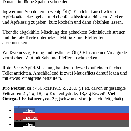
Danach in dünne Spalten schneiden.
Ingwer und Schalotten in wenig Öl (1 EL) leicht anschwitzen.
Apfelspalten dazugeben und ebenfalls bissfest andünsten. Zucker
und Apfelessig zugeben, kurz köcheln und dann abkühlen lassen.
Über die abgekühlte Mischung den gehackten Schnittlauch streuen
und die rote Beete unterheben. Mit Salz und Pfeffer fein
abschmecken.
Weißweinessig, Honig und restliches Öl (2 EL) zu einer Vinaigrette
vermischen. Zart mit Salz und Pfeffer abschmecken.
Rote Beete-Apfel-Mischung halbieren. Jeweils auf einem flachen
Teller anrichten. Anschließend je zwei Matjesfilets darauf legen und
mit etwas Vinaigrette beträufeln.
Pro Portion ca.:
456 kcal/1915 kJ, 28,6 g Fett, davon ungesättigte
Fettsäuren 21,4 g, 18,5 g Kohlenhydrate, 18,3 g Eiweiß.
Viel
Omega-3 Fettsäuren, ca. 7 g
(schwankt stark je nach Fettgehalt)
teilen
merken
teilen