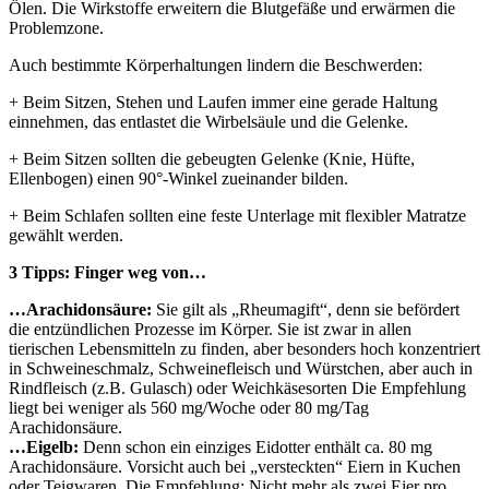
Ölen. Die Wirkstoffe erweitern die Blutgefäße und erwärmen die
Problemzone.
Auch bestimmte Körperhaltungen lindern die Beschwerden:
+ Beim Sitzen, Stehen und Laufen immer eine gerade Haltung
einnehmen, das entlastet die Wirbelsäule und die Gelenke.
+ Beim Sitzen sollten die gebeugten Gelenke (Knie, Hüfte,
Ellenbogen) einen 90°-Winkel zueinander bilden.
+ Beim Schlafen sollten eine feste Unterlage mit flexibler Matratze
gewählt werden.
3 Tipps: Finger weg von…
…Arachidonsäure:
Sie gilt als „Rheumagift“, denn sie befördert
die entzündlichen Prozesse im Körper. Sie ist zwar in allen
tierischen Lebensmitteln zu finden, aber besonders hoch konzentriert
in Schweineschmalz, Schweinefleisch und Würstchen, aber auch in
Rindfleisch (z.B. Gulasch) oder Weichkäsesorten Die Empfehlung
liegt bei weniger als 560 mg/Woche oder 80 mg/Tag
Arachidonsäure.
…Eigelb:
Denn schon ein einziges Eidotter enthält ca. 80 mg
Arachidonsäure. Vorsicht auch bei „versteckten“ Eiern in Kuchen
oder Teigwaren. Die Empfehlung: Nicht mehr als zwei Eier pro