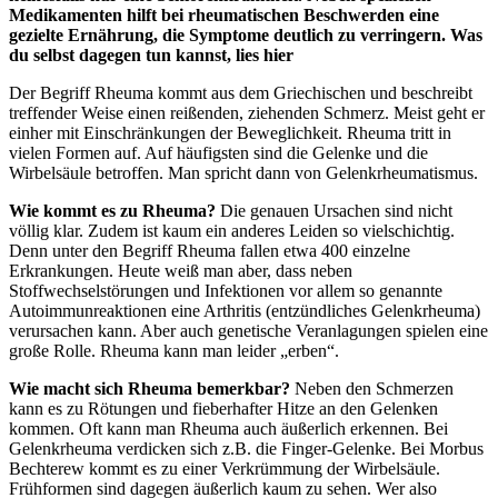
Medikamenten hilft bei rheumatischen Beschwerden eine
gezielte Ernährung, die Symptome deutlich zu verringern. Was
du selbst dagegen tun kannst, lies hier
Der Begriff Rheuma kommt aus dem Griechischen und beschreibt
treffender Weise einen reißenden, ziehenden Schmerz. Meist geht er
einher mit Einschränkungen der Beweglichkeit. Rheuma tritt in
vielen Formen auf. Auf häufigsten sind die Gelenke und die
Wirbelsäule betroffen. Man spricht dann von Gelenkrheumatismus.
Wie kommt es zu Rheuma?
Die genauen Ursachen sind nicht
völlig klar. Zudem ist kaum ein anderes Leiden so vielschichtig.
Denn unter den Begriff Rheuma fallen etwa 400 einzelne
Erkrankungen. Heute weiß man aber, dass neben
Stoffwechselstörungen und Infektionen vor allem so genannte
Autoimmunreaktionen eine Arthritis (entzündliches Gelenkrheuma)
verursachen kann. Aber auch genetische Veranlagungen spielen eine
große Rolle. Rheuma kann man leider „erben“.
Wie macht sich Rheuma bemerkbar?
Neben den Schmerzen
kann es zu Rötungen und fieberhafter Hitze an den Gelenken
kommen. Oft kann man Rheuma auch äußerlich erkennen. Bei
Gelenkrheuma verdicken sich z.B. die Finger-Gelenke. Bei Morbus
Bechterew kommt es zu einer Verkrümmung der Wirbelsäule.
Frühformen sind dagegen äußerlich kaum zu sehen. Wer also