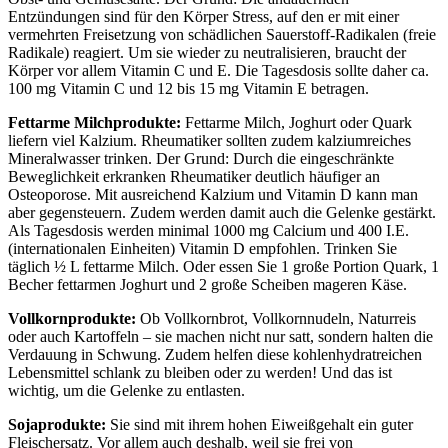
Entzündungen sind für den Körper Stress, auf den er mit einer
vermehrten Freisetzung von schädlichen Sauerstoff-Radikalen (freie
Radikale) reagiert. Um sie wieder zu neutralisieren, braucht der
Körper vor allem Vitamin C und E. Die Tagesdosis sollte daher ca.
100 mg Vitamin C und 12 bis 15 mg Vitamin E betragen.
Fettarme Milchprodukte:
Fettarme Milch, Joghurt oder Quark
liefern viel Kalzium. Rheumatiker sollten zudem kalziumreiches
Mineralwasser trinken. Der Grund: Durch die eingeschränkte
Beweglichkeit erkranken Rheumatiker deutlich häufiger an
Osteoporose. Mit ausreichend Kalzium und Vitamin D kann man
aber gegensteuern. Zudem werden damit auch die Gelenke gestärkt.
Als Tagesdosis werden minimal 1000 mg Calcium und 400 I.E.
(internationalen Einheiten) Vitamin D empfohlen. Trinken Sie
täglich ½ L fettarme Milch. Oder essen Sie 1 große Portion Quark, 1
Becher fettarmen Joghurt und 2 große Scheiben mageren Käse.
Vollkornprodukte:
Ob Vollkornbrot, Vollkornnudeln, Naturreis
oder auch Kartoffeln – sie machen nicht nur satt, sondern halten die
Verdauung in Schwung. Zudem helfen diese kohlenhydratreichen
Lebensmittel schlank zu bleiben oder zu werden! Und das ist
wichtig, um die Gelenke zu entlasten.
Sojaprodukte:
Sie sind mit ihrem hohen Eiweißgehalt ein guter
Fleischersatz. Vor allem auch deshalb, weil sie frei von