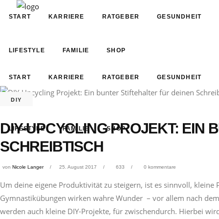
START
KARRIERE
RATGEBER
GESUNDHEIT
LIFESTYLE
FAMILIE
SHOP
START
KARRIERE
RATGEBER
GESUNDHEIT
DIY
DIY-UPCYCLING PROJEKT: EIN 
LIFESTYLE
FAMILIE
SHOP
SCHREIBTISCH
von
Nicole Langer
25. August 2017
633
0 kommentare
Um deine eigene Produktivität zu steigern, ist es sinnvoll, kleine 
Gymnastikübungen wirken wahre Wunder – vor allem nach dem Mit
werden auch kleine DIY-Projekte, für zwischendurch. Hierbei wi