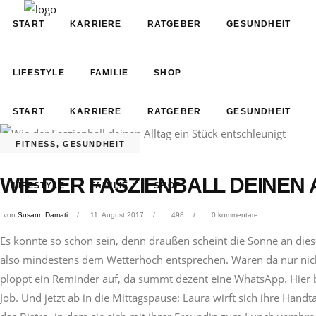
START
KARRIERE
RATGEBER
GESUNDHEIT
LIFESTYLE
FAMILIE
SHOP
START
KARRIERE
RATGEBER
GESUNDHEIT
FITNESS
,
GESUNDHEIT
WIE DER FASZIENBALL DEINEN
LIFESTYLE
FAMILIE
SHOP
von
Susann Damati
11. August 2017
498
0 kommentare
Es könnte so schön sein, denn draußen scheint die Sonne an di
also mindestens dem Wetterhoch entsprechen. Wären da nur nicht 
ploppt ein Reminder auf, da summt dezent eine WhatsApp. Hier bl
Job. Und jetzt ab in die Mittagspause: Laura wirft sich ihre Handta