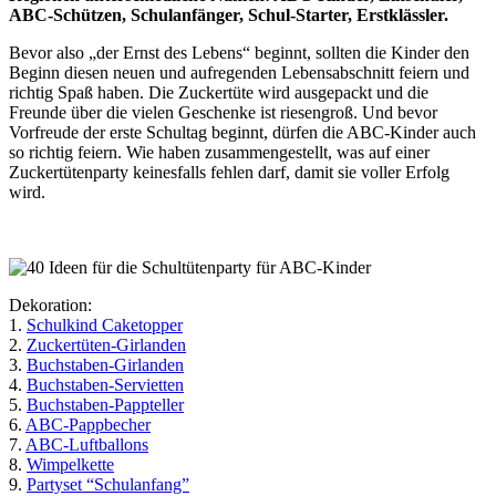
ABC-Schützen, Schulanfänger, Schul-Starter, Erstklässler.
Bevor also „der Ernst des Lebens“ beginnt, sollten die Kinder den
Beginn diesen neuen und aufregenden Lebensabschnitt feiern und
richtig Spaß haben. Die Zuckertüte wird ausgepackt und die
Freunde über die vielen Geschenke ist riesengroß. Und bevor
Vorfreude der erste Schultag beginnt, dürfen die ABC-Kinder auch
so richtig feiern. Wie haben zusammengestellt, was auf einer
Zuckertütenparty keinesfalls fehlen darf, damit sie voller Erfolg
wird.
Dekoration:
1.
Schulkind Caketopper
2.
Zuckertüten-Girlanden
3.
Buchstaben-Girlanden
4.
Buchstaben-Servietten
5.
Buchstaben-Pappteller
6.
ABC-Pappbecher
7.
ABC-Luftballons
8.
Wimpelkette
9.
Partyset “Schulanfang”