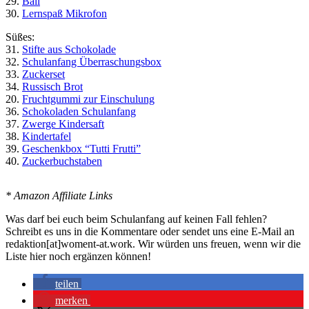
29.
Ball
30.
Lernspaß Mikrofon
Süßes:
31.
Stifte aus Schokolade
32.
Schulanfang Überraschungsbox
33.
Zuckerset
34.
Russisch Brot
20.
Fruchtgummi zur Einschulung
36.
Schokoladen Schulanfang
37.
Zwerge Kindersaft
38.
Kindertafel
39.
Geschenkbox “Tutti Frutti”
40.
Zuckerbuchstaben
* Amazon Affiliate Links
Was darf bei euch beim Schulanfang auf keinen Fall fehlen?
Schreibt es uns in die Kommentare oder sendet uns eine E-Mail an
redaktion[at]woment-at.work. Wir würden uns freuen, wenn wir die
Liste hier noch ergänzen können!
teilen
merken