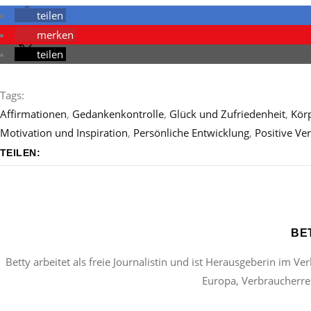
teilen
merken
teilen
Tags:
Affirmationen
,
Gedankenkontrolle
,
Glück und Zufriedenheit
,
Körp
Motivation und Inspiration
,
Persönliche Entwicklung
,
Positive Ve
TEILEN:
BE
Betty arbeitet als freie Journalistin und ist Herausgeberin im Ve
Europa, Verbraucherrec