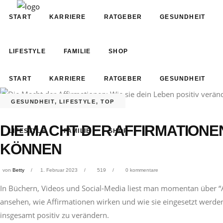
START
KARRIERE
RATGEBER
GESUNDHEIT
LIFESTYLE
FAMILIE
SHOP
START
KARRIERE
RATGEBER
GESUNDHEIT
GESUNDHEIT
,
LIFESTYLE
,
TOP
DIE MACHT DER AFFIRMATIONEN
LIFESTYLE
FAMILIE
SHOP
KÖNNEN
von
Betty
1. Februar 2023
519
0 kommentare
In Büchern, Videos und Social-Media liest man momentan über “A
ansehen, wie Affirmationen wirken und wie sie eingesetzt werde
insgesamt positiv zu verändern.