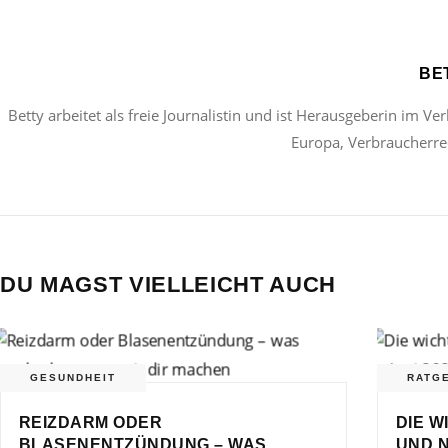
BE
Betty arbeitet als freie Journalistin und ist Herausgeberin im Ve
Europa, Verbraucherrec
DU MAGST VIELLEICHT AUCH
GESUNDHEIT
RATG
REIZDARM ODER
DIE 
BLASENENTZÜNDUNG – WAS
UND N