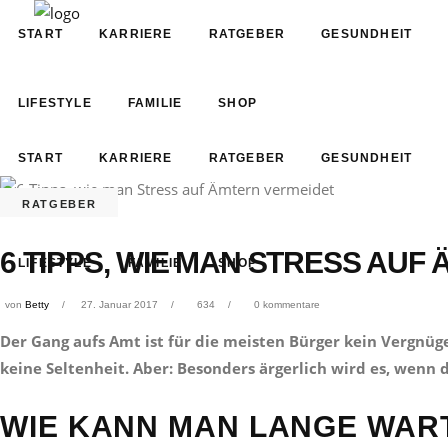
START
KARRIERE
RATGEBER
GESUNDHEIT
LIFESTYLE
FAMILIE
SHOP
START
KARRIERE
RATGEBER
GESUNDHEIT
RATGEBER
6 TIPPS, WIE MAN STRESS AUF
LIFESTYLE
FAMILIE
SHOP
von
Betty
27. Januar 2017
634
0 kommentare
Der Gang aufs Amt ist für die meisten Bürger kein Vergnü
keine Seltenheit. Aber: Besonders ärgerlich wird es, wenn
WIE KANN MAN LANGE WAR