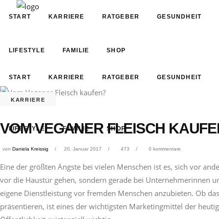
START
KARRIERE
RATGEBER
GESUNDHEIT
LIFESTYLE
FAMILIE
SHOP
START
KARRIERE
RATGEBER
GESUNDHEIT
KARRIERE
VOM VEGANER FLEISCH KAUFE
LIFESTYLE
FAMILIE
SHOP
von
Daniela Kreissig
20. Januar 2017
473
0 kommentare
Eine der größten Ängste bei vielen Menschen ist es, sich vor and
vor die Haustür gehen, sondern gerade bei Unternehmerinnen und
eigene Dienstleistung vor fremden Menschen anzubieten. Ob das 
präsentieren, ist eines der wichtigsten Marketingmittel der heuti