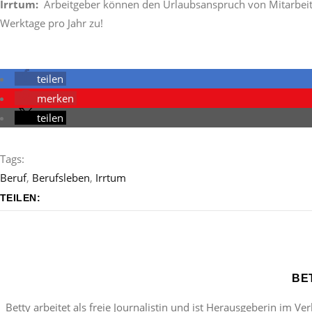
Irrtum:
Arbeitgeber können den Urlaubsanspruch von Mitarbeite
Werktage pro Jahr zu!
teilen
merken
teilen
Tags:
Beruf
,
Berufsleben
,
Irrtum
TEILEN:
BE
Betty arbeitet als freie Journalistin und ist Herausgeberin im Ve