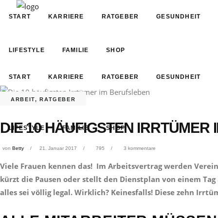
START
KARRIERE
RATGEBER
GESUNDHEIT
LIFESTYLE
FAMILIE
SHOP
START
KARRIERE
RATGEBER
GESUNDHEIT
ARBEIT
,
RATGEBER
DIE 10 HÄUFIGSTEN IRRTÜMER
LIFESTYLE
FAMILIE
SHOP
von
Betty
21. Januar 2017
795
3 kommentare
Viele Frauen kennen das! Im Arbeitsvertrag werden Verein
kürzt die Pausen oder stellt den Dienstplan von einem Ta
alles sei völlig legal. Wirklich? Keinesfalls! Diese zehn Ir