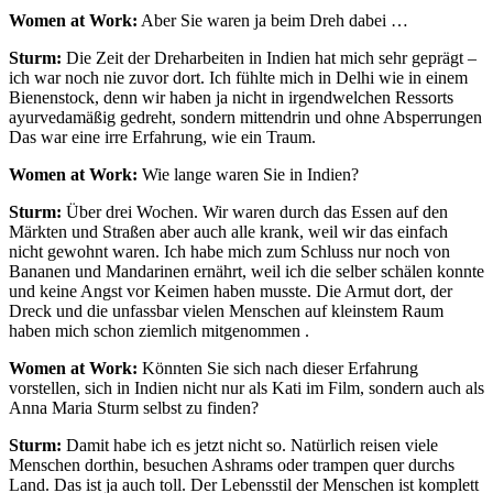
Women at Work:
Aber Sie waren ja beim Dreh dabei …
Sturm:
Die Zeit der Dreharbeiten in Indien hat mich sehr geprägt –
ich war noch nie zuvor dort. Ich fühlte mich in Delhi wie in einem
Bienenstock, denn wir haben ja nicht in irgendwelchen Ressorts
ayurvedamäßig gedreht, sondern mittendrin und ohne Absperrungen
Das war eine irre Erfahrung, wie ein Traum.
Women at Work:
Wie lange waren Sie in Indien?
Sturm:
Über drei Wochen. Wir waren durch das Essen auf den
Märkten und Straßen aber auch alle krank, weil wir das einfach
nicht gewohnt waren. Ich habe mich zum Schluss nur noch von
Bananen und Mandarinen ernährt, weil ich die selber schälen konnte
und keine Angst vor Keimen haben musste. Die Armut dort, der
Dreck und die unfassbar vielen Menschen auf kleinstem Raum
haben mich schon ziemlich mitgenommen .
Women at Work:
Könnten Sie sich nach dieser Erfahrung
vorstellen, sich in Indien nicht nur als Kati im Film, sondern auch als
Anna Maria Sturm selbst zu finden?
Sturm:
Damit habe ich es jetzt nicht so. Natürlich reisen viele
Menschen dorthin, besuchen Ashrams oder trampen quer durchs
Land. Das ist ja auch toll. Der Lebensstil der Menschen ist komplett