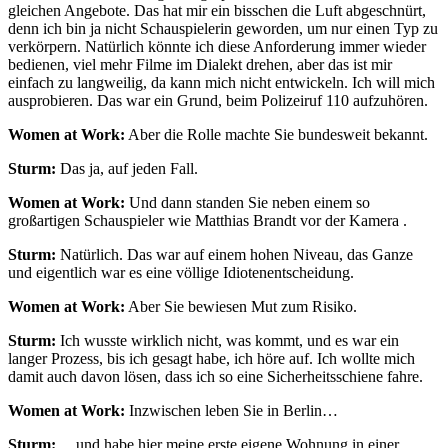
gleichen Angebote. Das hat mir ein bisschen die Luft abgeschnürt,
denn ich bin ja nicht Schauspielerin geworden, um nur einen Typ zu
verkörpern. Natürlich könnte ich diese Anforderung immer wieder
bedienen, viel mehr Filme im Dialekt drehen, aber das ist mir
einfach zu langweilig, da kann mich nicht entwickeln. Ich will mich
ausprobieren. Das war ein Grund, beim Polizeiruf 110 aufzuhören.
Women at Work:
Aber die Rolle machte Sie bundesweit bekannt.
Sturm:
Das ja, auf jeden Fall.
Women at Work:
Und dann standen Sie neben einem so
großartigen Schauspieler wie Matthias Brandt vor der Kamera .
Sturm:
Natürlich. Das war auf einem hohen Niveau, das Ganze
und eigentlich war es eine völlige Idiotenentscheidung.
Women at Work:
Aber Sie bewiesen Mut zum Risiko.
Sturm:
Ich wusste wirklich nicht, was kommt, und es war ein
langer Prozess, bis ich gesagt habe, ich höre auf. Ich wollte mich
damit auch davon lösen, dass ich so eine Sicherheitsschiene fahre.
Women at Work:
Inzwischen leben Sie in Berlin…
Sturm:
…und habe hier meine erste eigene Wohnung in einer