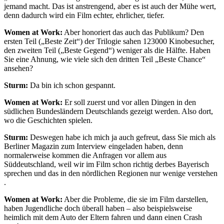
jemand macht. Das ist anstrengend, aber es ist auch der Mühe wert,
denn dadurch wird ein Film echter, ehrlicher, tiefer.
Women at Work:
Aber honoriert das auch das Publikum? Den
ersten Teil („Beste Zeit“) der Trilogie sahen 123000 Kinobesucher,
den zweiten Teil („Beste Gegend“) weniger als die Hälfte. Haben
Sie eine Ahnung, wie viele sich den dritten Teil „Beste Chance“
ansehen?
Sturm:
Da bin ich schon gespannt.
Women at Work:
Er soll zuerst und vor allen Dingen in den
südlichen Bundesländern Deutschlands gezeigt werden. Also dort,
wo die Geschichten spielen.
Sturm:
Deswegen habe ich mich ja auch gefreut, dass Sie mich als
Berliner Magazin zum Interview eingeladen haben, denn
normalerweise kommen die Anfragen vor allem aus
Süddeutschland, weil wir im Film schon richtig derbes Bayerisch
sprechen und das in den nördlichen Regionen nur wenige verstehen
.
Women at Work:
Aber die Probleme, die sie im Film darstellen,
haben Jugendliche doch überall haben – also beispielsweise
heimlich mit dem Auto der Eltern fahren und dann einen Crash