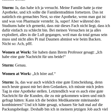
Sturm:
Ja, das habe ich ja versucht. Meine Familie hatte ja eine
Apotheke, und ich sollte die Familientradition fortsetzen. Das ist
natürlich ein gemachtes Nest, so eine Apotheke, wenn man gut ist
und was von Pharmazie versteht: Ja, super! Aber während des
Studiums habe ich gemerkt, dass mir dieses Fach nicht liegt, dass ich
dafür einfach zu schlecht bin. Bei meinen Versuchen ist ja alles
explodiert, alles in die Luft gegangen, weil man da total genau sein
muss und nicht alles Pi mal Daumen abmisst wie beim Backen.
Nicht so: Ach, pfff.
Women at Work:
Sie haben dann Ihrem Professor gesagt: „Ich
habe eine gute Nachricht für uns beide!“
Sturm:
Genau.
Women at Work:
„Ich höre auf.“
Sturm:
Ja, das war auch wirklich eine gute Entscheidung, denn
noch heute graust mir bei dem Gedanken, ich müsste mich jeden
Tag in eine Apotheke stellen. Letztendlich war es auch eine gute
Nachricht für die Kunden, die zu mir gekommen wären und mich
gefragt hätten: Kann ich die beiden Medikamente miteinander
kombinieren? Und ich hätte gesagt, schauen Sie halt mal auf die
Packungsbeilage. Deshalb bin ich in meinem jetzigen Job auch viel