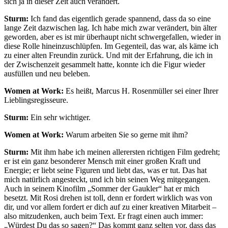
sich ja in dieser Zeit auch verändert.
Sturm:
Ich fand das eigentlich gerade spannend, dass da so eine
lange Zeit dazwischen lag. Ich habe mich zwar verändert, bin älter
geworden, aber es ist mir überhaupt nicht schwergefallen, wieder in
diese Rolle hineinzuschlüpfen. Im Gegenteil, das war, als käme ich
zu einer alten Freundin zurück. Und mit der Erfahrung, die ich in
der Zwischenzeit gesammelt hatte, konnte ich die Figur wieder
ausfüllen und neu beleben.
Women at Work:
Es heißt, Marcus H. Rosenmüller sei einer Ihrer
Lieblingsregisseure.
Sturm:
Ein sehr wichtiger.
Women at Work:
Warum arbeiten Sie so gerne mit ihm?
Sturm:
Mit ihm habe ich meinen allerersten richtigen Film gedreht;
er ist ein ganz besonderer Mensch mit einer großen Kraft und
Energie; er liebt seine Figuren und liebt das, was er tut. Das hat
mich natürlich angesteckt, und ich bin seinen Weg mitgegangen.
Auch in seinem Kinofilm „Sommer der Gaukler“ hat er mich
besetzt. Mit Rosi drehen ist toll, denn er fordert wirklich was von
dir, und vor allem fordert er dich auf zu einer kreativen Mitarbeit –
also mitzudenken, auch beim Text. Er fragt einen auch immer:
„Würdest Du das so sagen?“ Das kommt ganz selten vor, dass das