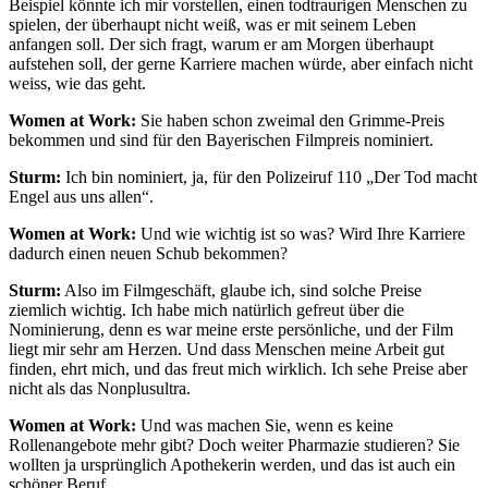
Beispiel könnte ich mir vorstellen, einen todtraurigen Menschen zu
spielen, der überhaupt nicht weiß, was er mit seinem Leben
anfangen soll. Der sich fragt, warum er am Morgen überhaupt
aufstehen soll, der gerne Karriere machen würde, aber einfach nicht
weiss, wie das geht.
Women at Work:
Sie haben schon zweimal den Grimme-Preis
bekommen und sind für den Bayerischen Filmpreis nominiert.
Sturm:
Ich bin nominiert, ja, für den Polizeiruf 110 „Der Tod macht
Engel aus uns allen“.
Women at Work:
Und wie wichtig ist so was? Wird Ihre Karriere
dadurch einen neuen Schub bekommen?
Sturm:
Also im Filmgeschäft, glaube ich, sind solche Preise
ziemlich wichtig. Ich habe mich natürlich gefreut über die
Nominierung, denn es war meine erste persönliche, und der Film
liegt mir sehr am Herzen. Und dass Menschen meine Arbeit gut
finden, ehrt mich, und das freut mich wirklich. Ich sehe Preise aber
nicht als das Nonplusultra.
Women at Work:
Und was machen Sie, wenn es keine
Rollenangebote mehr gibt? Doch weiter Pharmazie studieren? Sie
wollten ja ursprünglich Apothekerin werden, und das ist auch ein
schöner Beruf.