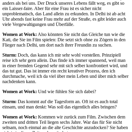
anders als bei uns. Der Druck unseres Lebens fällt weg, es gibt so
ein Laisser-faire. Aber für eine Frau ist es sicher nicht
unproblematisch, das Land allein zu erkunden. In Delhi ist ab acht
Uhr abends fast keine Frau mehr auf der Straße, es gibt leider auch
viele Vergewaltigungen und Überfälle.
Women at Work:
Also könnten Sie nicht das Gleiche tun wie die
Kati, die Sie im Film spielen: Die setzt sich ohne zu Zögern in den
Flieger nach Delhi, um dort nach ihrer Freundin zu suchen.
Sturm:
Doch, das kann ich mir sehr wohl vorstellen. Prinzipiell
reise ich sehr gern allein. Das finde ich immer spannend, weil man
in einer fremden Gegend sehr mit sich selber konfrontiert wird, und
das tut gut. Das ist immer ein recht kreativer Prozess, den ich
durchmache, weil ich da viel über mein Leben und über mich selber
nachdenken kann.
Women at Work:
Und wie fühlen Sie sich dabei?
Sturm:
Das kommt auf die Tagesform an. Oft ist es auch total
einsam, und man denkt: Was soll das eigentlich alles bringen?
Women at Work:
Kommen wir zurück zum Film. Zwischen dem
zweiten und dritten Teil liegen sechs Jahre. War das für Sie nicht
seltsam, noch einmal an die alte Geschichte anzudocken? Sie haben