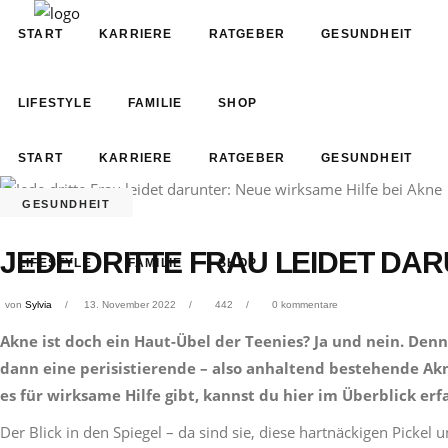
START
KARRIERE
RATGEBER
GESUNDHEIT
LIFESTYLE
FAMILIE
SHOP
START
KARRIERE
RATGEBER
GESUNDHEIT
GESUNDHEIT
JEDE DRITTE FRAU LEIDET DAR
LIFESTYLE
FAMILIE
SHOP
von
Sylvia
13. November 2022
442
0 kommentare
Akne ist doch ein Haut-Übel der Teenies? Ja und nein. Denn 
dann eine perisistierende – also anhaltend bestehende Ak
es für wirksame Hilfe gibt, kannst du hier im Überblick erf
Der Blick in den Spiegel – da sind sie, diese hartnäckigen Picke