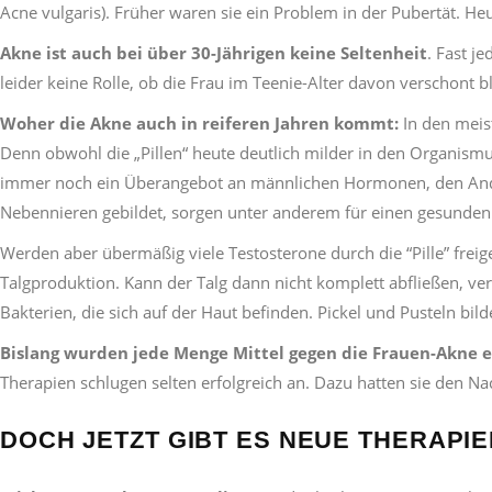
Acne vulgaris). Früher waren sie ein Problem in der Pubertät. Heu
Akne ist auch bei über 30-Jährigen keine Seltenheit
. Fast j
leider keine Rolle, ob die Frau im Teenie-Alter davon verschont b
Woher die Akne auch in reiferen Jahren kommt:
In den meist
Denn obwohl die „Pillen“ heute deutlich milder in den Organism
immer noch ein Überangebot an männlichen Hormonen, den Andro
Nebennieren gebildet, sorgen unter anderem für einen gesunden
Werden aber übermäßig viele Testosterone durch die “Pille” frei
Talgproduktion. Kann der Talg dann nicht komplett abfließen, ver
Bakterien, die sich auf der Haut befinden. Pickel und Pusteln bild
Bislang wurden jede Menge Mittel gegen die Frauen-Akne e
Therapien schlugen selten erfolgreich an. Dazu hatten sie den Nac
DOCH JETZT GIBT ES NEUE THERAPIE