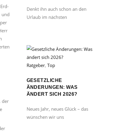
Erd-
Denkt ihn auch schon an den
n und
Urlaub im nächsten
rper
Herr
n
erten
Ratgeber
,
Top
GESETZLICHE
ÄNDERUNGEN: WAS
ÄNDERT SICH 2026?
, der
Neues Jahr, neues Glück – das
e
wünschen wir uns
der