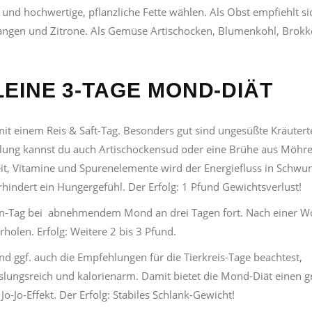
und hochwertige, pflanzliche Fette wählen. Als Obst empfiehlt s
ngen und Zitrone. Als Gemüse Artischocken, Blumenkohl, Brokko
LEINE 3-TAGE MOND-DIÄT
it einem Reis & Saft-Tag. Besonders gut sind ungesüßte Kräutert
lung kannst du auch Artischockensud oder eine Brühe aus Möhre
eit, Vitamine und Spurenelemente wird der Energiefluss in Schwu
rhindert ein Hungergefühl. Der Erfolg: 1 Pfund Gewichtsverlust!
ten-Tag bei abnehmendem Mond an drei Tagen fort. Nach einer 
holen. Erfolg: Weitere 2 bis 3 Pfund.
ggf. auch die Empfehlungen für die Tierkreis-Tage beachtest,
slungsreich und kalorienarm. Damit bietet die Mond-Diät einen 
o-Jo-Effekt. Der Erfolg: Stabiles Schlank-Gewicht!