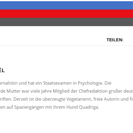
TEILEN:
ËL
urnalistin und hat ein Staatsexamen in Psychologie. Die
nde Mutter war viele Jahre Mitglied der Chefredaktion großer deu
iften. Derzeit ist die überzeugte Vegetarierin, freie Autorin und f
een auf Spaziergängen mit ihrem Hund Quadriga.