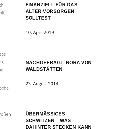
ich
FINANZIELL FÜR DAS
ALTER VORSORGEN
li,
SOLLTEST
10. April 2019
ees
n,
NACHGEFRAGT: NORA VON
ng
WALDSTÄTTEN
23. August 2014
Woche
großen
ÜBERMÄSSIGES S
CHWITZEN – WAS D
AHINTER STECKEN KANN