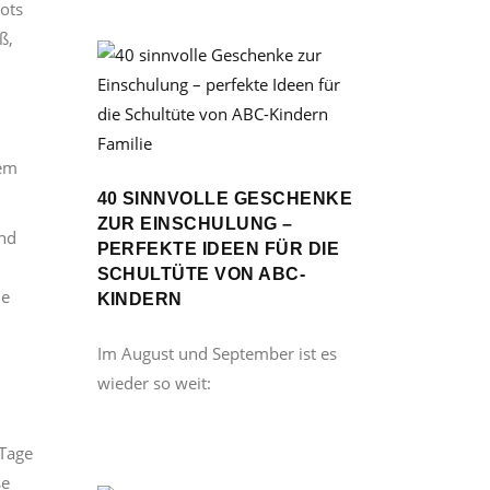
ots
ß,
Familie
tem
40 SINNVOLLE GESCHENKE
ZUR EINSCHULUNG –
ond
PERFEKTE IDEEN FÜR DIE
SCHULTÜTE VON ABC-
ie
KINDERN
Im August und September ist es
N
wieder so weit:
 Tage
se