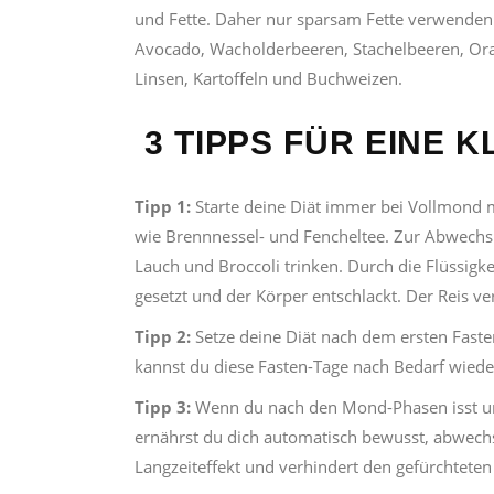
und Fette. Daher nur sparsam Fette verwenden 
Avocado, Wacholderbeeren, Stachelbeeren, Ora
Linsen, Kartoffeln und Buchweizen.
3 TIPPS FÜR EINE K
Tipp 1:
Starte deine Diät immer bei Vollmond m
wie Brennnessel- und Fencheltee. Zur Abwechs
Lauch und Broccoli trinken. Durch die Flüssigk
gesetzt und der Körper entschlackt. Der Reis ve
Tipp 2:
Setze deine Diät nach dem ersten Fas
kannst du diese Fasten-Tage nach Bedarf wieder
Tipp 3:
Wenn du nach den Mond-Phasen isst und 
ernährst du dich automatisch bewusst, abwech
Langzeiteffekt und verhindert den gefürchteten J