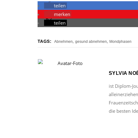
teilen
merken
teilen
,
,
TAGS:
Abnehmen
gesund abnehmen
Mondphasen
SYLVIA NO
ist Diplom-Jo
alleinerziehe
Frauenzeitschr
die besten Id