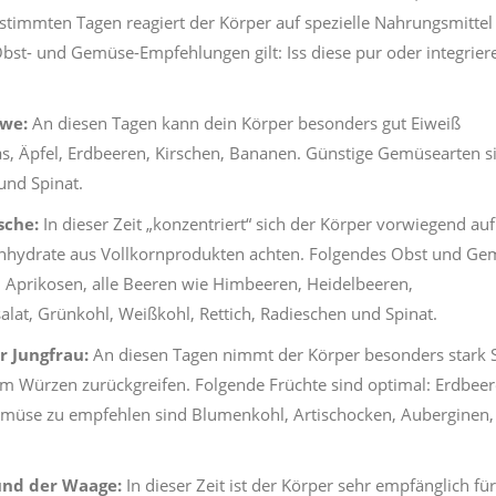
estimmten Tagen reagiert der Körper auf spezielle Nahrungsmittel
bst- und Gemüse-Empfehlungen gilt: Iss diese pur oder integrier
öwe:
An diesen Tagen kann dein Körper besonders gut Eiweiß
s, Äpfel, Erdbeeren, Kirschen, Bananen. Günstige Gemüsearten s
und Spinat.
sche:
In dieser Zeit „konzentriert“ sich der Körper vorwiegend auf
enhydrate aus Vollkornprodukten achten. Folgendes Obst und G
, Aprikosen, alle Beeren wie Himbeeren, Heidelbeeren,
at, Grünkohl, Weißkohl, Rettich, Radieschen und Spinat.
r Jungfrau:
An diesen Tagen nimmt der Körper besonders stark 
zum Würzen zurückgreifen. Folgende Früchte sind optimal: Erdbeer
emüse zu empfehlen sind Blumenkohl, Artischocken, Auberginen,
und der Waage:
In dieser Zeit ist der Körper sehr empfänglich fü