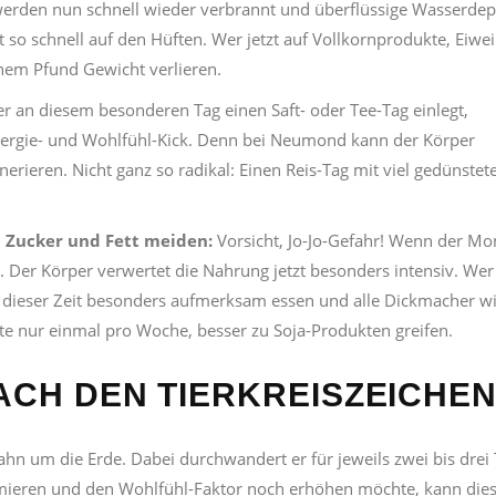
 werden nun schnell wieder verbrannt und überflüssige Wasserdep
 so schnell auf den Hüften. Wer jetzt auf Vollkornprodukte, Eiwei
inem Pfund Gewicht verlieren.
r an diesem besonderen Tag einen Saft- oder Tee-Tag einlegt,
Energie- und Wohlfühl-Kick. Denn bei Neumond kann der Körper
erieren. Nicht ganz so radikal: Einen Reis-Tag mit viel gedünste
 Zucker und Fett meiden:
Vorsicht, Jo-Jo-Gefahr! Wenn der M
e. Der Körper verwertet die Nahrung jetzt besonders intensiv. Wer
 in dieser Zeit besonders aufmerksam essen und alle Dickmacher w
te nur einmal pro Woche, besser zu Soja-Produkten greifen.
ACH DEN TIERKREISZEICHE
hn um die Erde. Dabei durchwandert er für jeweils zwei bis drei
ptimieren und den Wohlfühl-Faktor noch erhöhen möchte, kann die