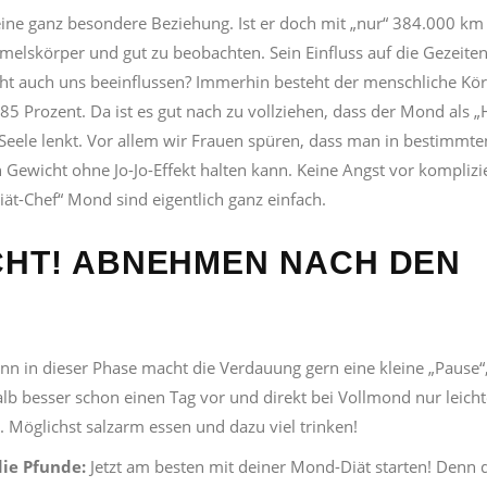
e ganz besondere Beziehung. Ist er doch mit „nur“ 384.000 km 
elskörper und gut zu beobachten. Sein Einfluss auf die Gezeite
icht auch uns beeinflussen? Immerhin besteht der menschliche Kö
85 Prozent. Da ist es gut nach zu vollziehen, dass der Mond als „
eele lenkt. Vor allem wir Frauen spüren, dass man in bestimmte
ewicht ohne Jo-Jo-Effekt halten kann. Keine Angst vor komplizi
t-Chef“ Mond sind eigentlich ganz einfach.
CHT! ABNEHMEN NACH DEN
nn in dieser Phase macht die Verdauung gern eine kleine „Pause“
lb besser schon einen Tag vor und direkt bei Vollmond nur leicht
 Möglichst salzarm essen und dazu viel trinken!
ie Pfunde:
Jetzt am besten mit deiner Mond-Diät starten! Denn 