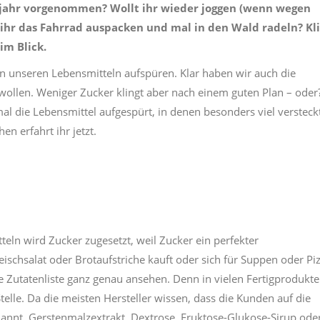
ühjahr vorgenommen? Wollt ihr wieder joggen (wenn wegen
ihr das Fahrrad auspacken und mal in den Wald radeln? Kl
im Blick.
n unseren Lebensmitteln aufspüren. Klar haben wir auch die
wollen. Weniger Zucker klingt aber nach einem guten Plan – oder
l die Lebensmittel aufgespürt, in denen besonders viel versteck
n erfahrt ihr jetzt.
teln wird Zucker zugesetzt, weil Zucker ein perfekter
leischsalat oder Brotaufstriche kauft oder sich für Suppen oder Pi
die Zutatenliste ganz genau ansehen. Denn in vielen Fertigprodukt
Stelle. Da die meisten Hersteller wissen, dass die Kunden auf die
nannt. Gerstenmalzextrakt, Dextrose, Fruktose-Glukose-Sirup ode