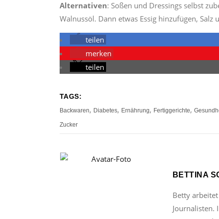
Alternativen
: Soßen und Dressings selbst zu
Walnussöl. Dann etwas Essig hinzufügen, Salz un
teilen
merken
teilen
TAGS:
,
,
,
,
Backwaren
Diabetes
Ernährung
Fertiggerichte
Gesundhe
Zucker
BETTINA 
Betty arbeitet
Journalisten.