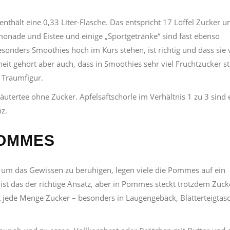
thält eine 0,33 Liter-Flasche. Das entspricht 17 Löffel Zucker u
imonade und Eistee und einige „Sportgetränke“ sind fast ebenso
esonders Smoothies hoch im Kurs stehen, ist richtig und dass sie 
eit gehört aber auch, dass in Smoothies sehr viel Fruchtzucker st
n Traumfigur.
utertee ohne Zucker. Apfelsaftschorle im Verhältnis 1 zu 3 sind 
nz.
OMMES
um das Gewissen zu beruhigen, legen viele die Pommes auf ein
ist das der richtige Ansatz, aber in Pommes steckt trotzdem Zuck
kt jede Menge Zucker – besonders in Laugengebäck, Blätterteigtas