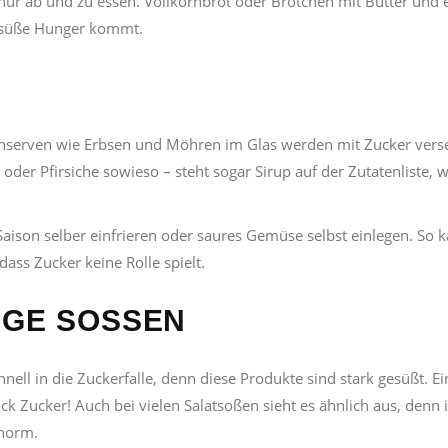
nur ab und zu essen. Vollkornbrot oder Brötchen mit Butter und 
r süße Hunger kommt.
nserven wie Erbsen und Möhren im Glas werden mit Zucker verse
der Pfirsiche sowieso – steht sogar Sirup auf der Zutatenliste, w
aison selber einfrieren oder saures Gemüse selbst einlegen. So 
dass Zucker keine Rolle spielt.
GE SOSSEN
nell in die Zuckerfalle, denn diese Produkte sind stark gesüßt. Ei
ck Zucker! Auch bei vielen Salatsoßen sieht es ähnlich aus, denn
enorm.