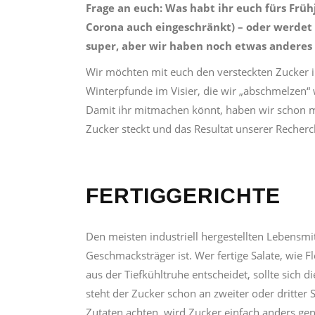
Frage an euch: Was habt ihr euch fürs Fr
Corona auch eingeschränkt) – oder werdet 
super, aber wir haben noch etwas anderes 
Wir möchten mit euch den versteckten Zucker i
Winterpfunde im Visier, die wir „abschmelzen“ 
Damit ihr mitmachen könnt, haben wir schon ma
Zucker steckt und das Resultat unserer Recherche
FERTIGGERICHTE
Den meisten industriell hergestellten Lebensmit
Geschmacksträger ist. Wer fertige Salate, wie F
aus der Tiefkühltruhe entscheidet, sollte sich 
steht der Zucker schon an zweiter oder dritter 
Zutaten achten, wird Zucker einfach anders ge