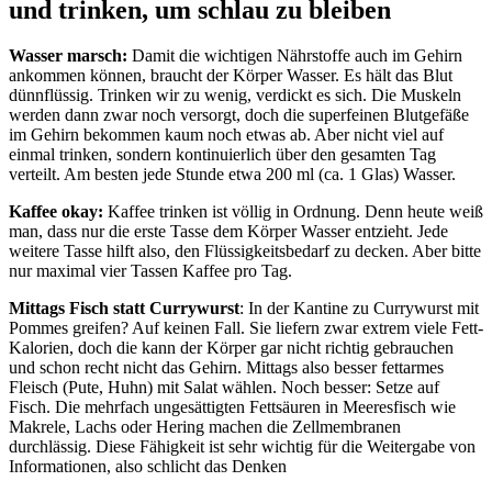
und trinken, um schlau zu bleiben
Wasser marsch:
Damit die wichtigen Nährstoffe auch im Gehirn
ankommen können, braucht der Körper Wasser. Es hält das Blut
dünnflüssig. Trinken wir zu wenig, verdickt es sich. Die Muskeln
werden dann zwar noch versorgt, doch die superfeinen Blutgefäße
im Gehirn bekommen kaum noch etwas ab. Aber nicht viel auf
einmal trinken, sondern kontinuierlich über den gesamten Tag
verteilt. Am besten jede Stunde etwa 200 ml (ca. 1 Glas) Wasser.
Kaffee okay:
Kaffee trinken ist völlig in Ordnung. Denn heute weiß
man, dass nur die erste Tasse dem Körper Wasser entzieht. Jede
weitere Tasse hilft also, den Flüssigkeitsbedarf zu decken. Aber bitte
nur maximal vier Tassen Kaffee pro Tag.
Mittags Fisch statt Currywurst
: In der Kantine zu Currywurst mit
Pommes greifen? Auf keinen Fall. Sie liefern zwar extrem viele Fett-
Kalorien, doch die kann der Körper gar nicht richtig gebrauchen
und schon recht nicht das Gehirn. Mittags also besser fettarmes
Fleisch (Pute, Huhn) mit Salat wählen. Noch besser: Setze auf
Fisch. Die mehrfach ungesättigten Fettsäuren in Meeresfisch wie
Makrele, Lachs oder Hering machen die Zellmembranen
durchlässig. Diese Fähigkeit ist sehr wichtig für die Weitergabe von
Informationen, also schlicht das Denken