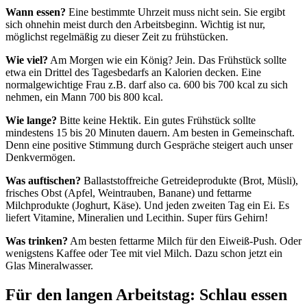
Wann essen?
Eine bestimmte Uhrzeit muss nicht sein. Sie ergibt
sich ohnehin meist durch den Arbeitsbeginn. Wichtig ist nur,
möglichst regelmäßig zu dieser Zeit zu frühstücken.
Wie viel?
Am Morgen wie ein König? Jein. Das Frühstück sollte
etwa ein Drittel des Tagesbedarfs an Kalorien decken. Eine
normalgewichtige Frau z.B. darf also ca. 600 bis 700 kcal zu sich
nehmen, ein Mann 700 bis 800 kcal.
Wie lange?
Bitte keine Hektik. Ein gutes Frühstück sollte
mindestens 15 bis 20 Minuten dauern. Am besten in Gemeinschaft.
Denn eine positive Stimmung durch Gespräche steigert auch unser
Denkvermögen.
Was auftischen?
Ballaststoffreiche Getreideprodukte (Brot, Müsli),
frisches Obst (Apfel, Weintrauben, Banane) und fettarme
Milchprodukte (Joghurt, Käse). Und jeden zweiten Tag ein Ei. Es
liefert Vitamine, Mineralien und Lecithin. Super fürs Gehirn!
Was trinken?
Am besten fettarme Milch für den Eiweiß-Push. Oder
wenigstens Kaffee oder Tee mit viel Milch. Dazu schon jetzt ein
Glas Mineralwasser.
Für den langen Arbeitstag: Schlau essen