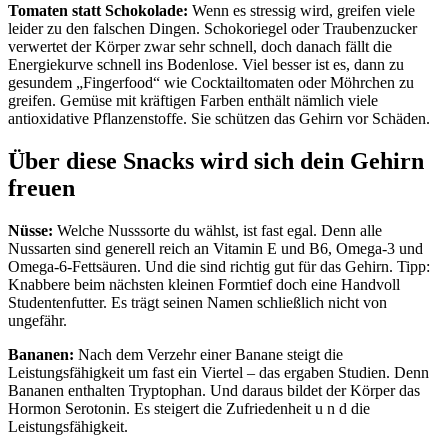
Tomaten statt Schokolade:
Wenn es stressig wird, greifen viele
leider zu den falschen Dingen. Schokoriegel oder Traubenzucker
verwertet der Körper zwar sehr schnell, doch danach fällt die
Energiekurve schnell ins Bodenlose. Viel besser ist es, dann zu
gesundem „Fingerfood“ wie Cocktailtomaten oder Möhrchen zu
greifen. Gemüse mit kräftigen Farben enthält nämlich viele
antioxidative Pflanzenstoffe. Sie schützen das Gehirn vor Schäden.
Über diese Snacks wird sich dein Gehirn
freuen
Nüsse:
Welche Nusssorte du wählst, ist fast egal. Denn alle
Nussarten sind generell reich an Vitamin E und B6, Omega-3 und
Omega-6-Fettsäuren. Und die sind richtig gut für das Gehirn. Tipp:
Knabbere beim nächsten kleinen Formtief doch eine Handvoll
Studentenfutter. Es trägt seinen Namen schließlich nicht von
ungefähr.
Bananen:
Nach dem Verzehr einer Banane steigt die
Leistungsfähigkeit um fast ein Viertel – das ergaben Studien. Denn
Bananen enthalten Tryptophan. Und daraus bildet der Körper das
Hormon Serotonin. Es steigert die Zufriedenheit u n d die
Leistungsfähigkeit.